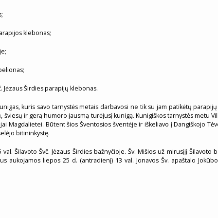
s;
arapijos klebonas;
je;
pelionas;
vč. Jėzaus Širdies parapijų klebonas.
unigas, kuris savo tarnystės metais darbavosi ne tik su jam patikėtų parapi
dų, šviesų ir gerą humoro jausmą turėjusį kunigą. Kunigiškos tarnystės metu V
jai Magdalietei. Būtent šios Šventosios šventėje ir iškeliavo į Dangiškojo T
lėjo bitininkystę.
l. Šilavoto Švč. Jėzaus Širdies bažnyčioje. Šv. Mišios už mirusįjį Šilavoto ba
 bus aukojamos liepos 25 d. (antradienį) 13 val. Jonavos Šv. apaštalo Jokūbo