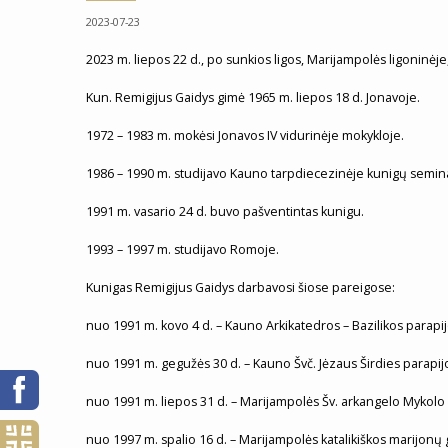
2023-07-23
2023 m. liepos 22 d., po sunkios ligos, Marijampolės ligoninėj
Kun. Remigijus Gaidys gimė 1965 m. liepos 18 d. Jonavoje.
1972 – 1983 m. mokėsi Jonavos IV vidurinėje mokykloje.
1986 – 1990 m. studijavo Kauno tarpdiecezinėje kunigų seminar
1991 m. vasario 24 d. buvo pašventintas kunigu.
1993 – 1997 m. studijavo Romoje.
Kunigas Remigijus Gaidys darbavosi šiose pareigose:
nuo 1991 m. kovo 4 d. – Kauno Arkikatedros – Bazilikos parapij
nuo 1991 m. gegužės 30 d. – Kauno Švč. Jėzaus Širdies parapijo
nuo 1991 m. liepos 31 d. – Marijampolės Šv. arkangelo Mykolo 
nuo 1997 m. spalio 16 d. – Marijampolės katalikiškos marijonų 