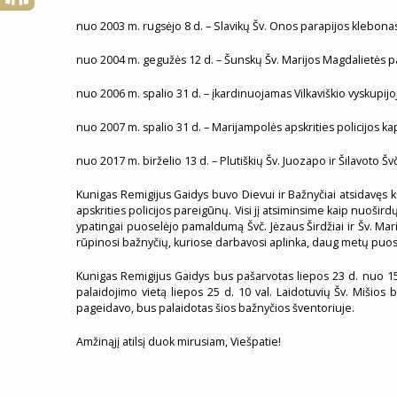
nuo 2003 m. rugsėjo 8 d. – Slavikų Šv. Onos parapijos klebona
nuo 2004 m. gegužės 12 d. – Šunskų Šv. Marijos Magdalietės p
nuo 2006 m. spalio 31 d. – įkardinuojamas Vilkaviškio vyskupijo
nuo 2007 m. spalio 31 d. – Marijampolės apskrities policijos ka
nuo 2017 m. birželio 13 d. – Plutiškių Šv. Juozapo ir Šilavoto Š
Kunigas Remigijus Gaidys buvo Dievui ir Bažnyčiai atsidavęs k
apskrities policijos pareigūnų. Visi jį atsiminsime kaip nuošir
ypatingai puoselėjo pamaldumą Švč. Jėzaus Širdžiai ir Šv. Mari
rūpinosi bažnyčių, kuriose darbavosi aplinka, daug metų puose
Kunigas Remigijus Gaidys bus pašarvotas liepos 23 d. nuo 15 va
palaidojimo vietą liepos 25 d. 10 val. Laidotuvių Šv. Mišios
pageidavo, bus palaidotas šios bažnyčios šventoriuje.
Amžinąjį atilsį duok mirusiam, Viešpatie!