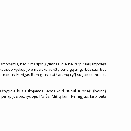
jų žmonėmis, bet ir marijonų gimnazijoje bei tarp Marijampolės
ilkaviškio vyskupijoje nesiekė aukštų pareigų ar garbės sau, bet
ėvo namus. Kunigas Remigijus jautė artimą ryšį su gamta, nuolat
žnyčioje bus aukojamos liepos 24 d. 18 val. ir prieš išlydint į
 parapijos bažnyčioje. Po Šv. Mišių kun. Remigijus, kaip pats