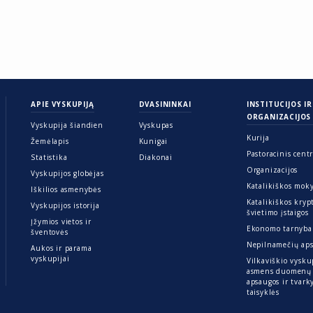
APIE VYSKUPIJĄ
DVASININKAI
INSTITUCIJOS IR
ORGANIZACIJOS
Vyskupija šiandien
Vyskupas
Kurija
Žemėlapis
Kunigai
Pastoracinis cent
Statistika
Diakonai
Organizacijos
Vyskupijos globėjas
Katalikiškos mok
Iškilios asmenybės
Katalikiškos kryp
Vyskupijos istorija
švietimo įstaigos
Įžymios vietos ir
Ekonomo tarnyba
šventovės
Nepilnamečių ap
Aukos ir parama
vyskupijai
Vilkaviškio vysku
asmens duomenų
apsaugos ir tvar
taisyklės