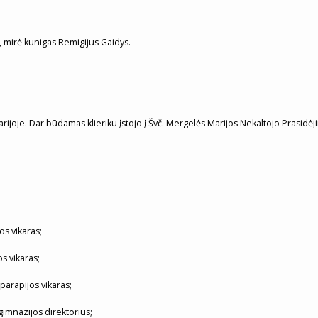
e, mirė kunigas Remigijus Gaidys.
ijoje. Dar būdamas klieriku įstojo į Švč. Mergelės Marijos Nekaltojo Prasidėj
os vikaras;
s vikaras;
parapijos vikaras;
gimnazijos direktorius;