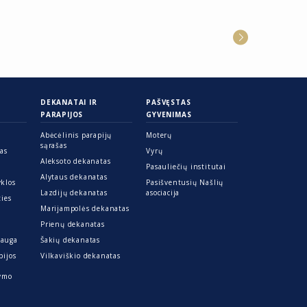
DEKANATAI IR
PAŠVĘSTAS
PARAPIJOS
GYVENIMAS
Abėcėlinis parapijų
Moterų
sąrašas
ras
Vyrų
Aleksoto dekanatas
Pasauliečių institutai
Alytaus dekanatas
yklos
Pasišventusių Našlių
Lazdijų dekanatas
asociacija
ties
Marijampolės dekanatas
Prienų dekanatas
sauga
Šakių dekanatas
pijos
Vilkaviškio dekanatas
kymo