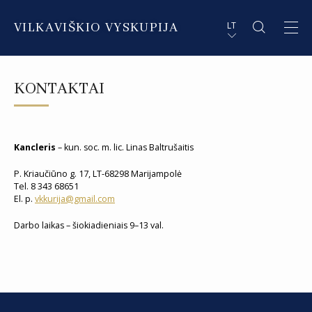
VILKAVIŠKIO VYSKUPIJA
LT
APIE VYSKUPIJĄ
PL STRESZCZENIE
KONTAKTAI
DVASININKAI
EN SUMMARY
INSTITUCIJOS IR ORGANIZACIJOS
DE ZUSAMMENFASSUNG
Kancleris
– kun. soc. m. lic. Linas Baltrušaitis
DEKANATAI IR PARAPIJOS
IT SOMMARIO
P. Kriaučiūno g. 17, LT-68298 Marijampolė
Tel. 8 343 68651
PAŠVĘSTAS GYVENIMAS
El. p.
vkkurija@gmail.com
Darbo laikas – šiokiadieniais 9–13 val.