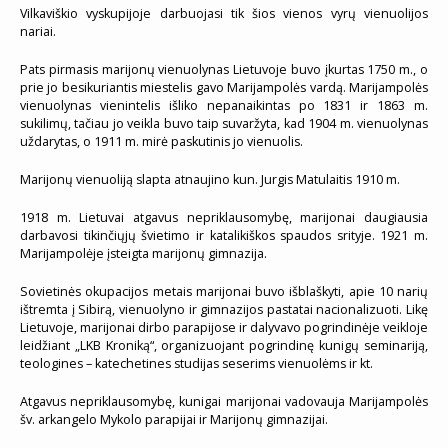
Vilkaviškio vyskupijoje darbuojasi tik šios vienos vyrų vienuolijos
nariai.
Pats pirmasis marijonų vienuolynas Lietuvoje buvo įkurtas 1750 m., o
prie jo besikuriantis miestelis gavo Marijampolės vardą. Marijampolės
vienuolynas vienintelis išliko nepanaikintas po 1831 ir 1863 m.
sukilimų, tačiau jo veikla buvo taip suvaržyta, kad 1904 m. vienuolynas
uždarytas, o 1911 m. mirė paskutinis jo vienuolis.
Marijonų vienuoliją slapta atnaujino kun. Jurgis Matulaitis 1910 m.
1918 m. Lietuvai atgavus nepriklausomybę, marijonai daugiausia
darbavosi tikinčiųjų švietimo ir katalikiškos spaudos srityje. 1921 m.
Marijampolėje įsteigta marijonų gimnazija.
Sovietinės okupacijos metais marijonai buvo išblaškyti, apie 10 narių
ištremta į Sibirą, vienuolyno ir gimnazijos pastatai nacionalizuoti. Likę
Lietuvoje, marijonai dirbo parapijose ir dalyvavo pogrindinėje veikloje
leidžiant „LKB Kroniką“, organizuojant pogrindinę kunigų seminariją,
teologines – katechetines studijas seserims vienuolėms ir kt.
Atgavus nepriklausomybę, kunigai marijonai vadovauja Marijampolės
šv. arkangelo Mykolo parapijai ir Marijonų gimnazijai.