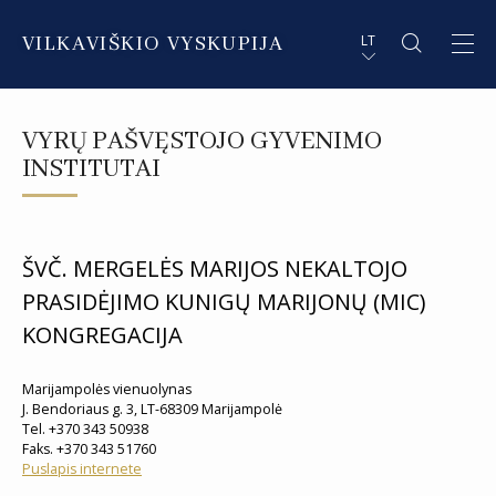
VILKAVIŠKIO VYSKUPIJA
LT
APIE VYSKUPIJĄ
PL STRESZCZENIE
VYRŲ PAŠVĘSTOJO GYVENIMO
DVASININKAI
EN SUMMARY
INSTITUTAI
INSTITUCIJOS IR ORGANIZACIJOS
DE ZUSAMMENFASSUNG
DEKANATAI IR PARAPIJOS
IT SOMMARIO
ŠVČ. MERGELĖS MARIJOS NEKALTOJO
PRASIDĖJIMO KUNIGŲ MARIJONŲ (MIC)
PAŠVĘSTAS GYVENIMAS
KONGREGACIJA
Marijampolės vienuolynas
J. Bendoriaus g. 3, LT-68309 Marijampolė
Tel. +370 343 50938
Faks. +370 343 51760
Puslapis internete