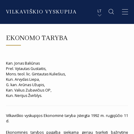
VILKAVIŠKIO VYSKUPIJA
LT
APIE VYSKUPIJĄ
PL STRESZCZENIE
EKONOMO TARYBA
DVASININKAI
EN SUMMARY
INSTITUCIJOS IR ORGANIZACIJOS
DE ZUSAMMENFASSUNG
Kan. Jonas Baliūnas
Prel. Vytautas Gustaitis,
DEKANATAI IR PARAPIJOS
IT SOMMARIO
Mons. teol. lic. Gintautas Kuliešius,
Kun. Arvydas Liepa,
PAŠVĘSTAS GYVENIMAS
G. kan. Arūnas Užupis,
Kan. Valius Zubavičius OP,
Kun. Nerijus Žvirblys.
Vilkaviškio vyskupijos Ekonominė taryba įsteigta 1992 m. rugpjūčio 11
d.
Ekonominės tarybos pagalba siekiama geriau tvarkyti bažnytinę