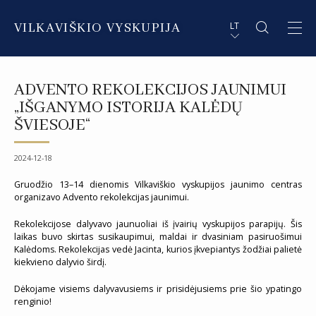
VILKAVIŠKIO VYSKUPIJA
LT
APIE VYSKUPIJĄ
PL STRESZCZENIE
ADVENTO REKOLEKCIJOS JAUNIMUI
DVASININKAI
EN SUMMARY
„IŠGANYMO ISTORIJA KALĖDŲ
ŠVIESOJE“
INSTITUCIJOS IR ORGANIZACIJOS
DE ZUSAMMENFASSUNG
2024-12-18
DEKANATAI IR PARAPIJOS
IT SOMMARIO
Gruodžio 13–14 dienomis Vilkaviškio vyskupijos jaunimo centras
PAŠVĘSTAS GYVENIMAS
organizavo Advento rekolekcijas jaunimui.
Rekolekcijose dalyvavo jaunuoliai iš įvairių vyskupijos parapijų. Šis
laikas buvo skirtas susikaupimui, maldai ir dvasiniam pasiruošimui
Kalėdoms. Rekolekcijas vedė Jacinta, kurios įkvepiantys žodžiai palietė
kiekvieno dalyvio širdį.
Dėkojame visiems dalyvavusiems ir prisidėjusiems prie šio ypatingo
renginio!