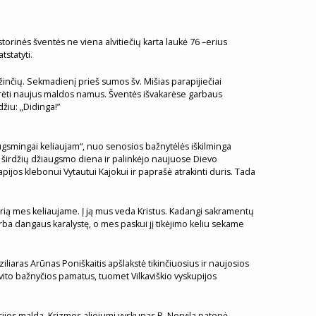
storinės šventės ne viena alvitiečių karta laukė 76 –erius
tstatyti.
žinčių. Sekmadienį prieš sumos šv. Mišias parapijiečiai
i turėti naujus maldos namus. Šventės išvakarėse garbaus
žiu: „Didinga!”
iaugsmingai keliaujam“, nuo senosios bažnytėlės iškilminga
a širdžių džiaugsmo diena ir palinkėjo naujuose Dievo
ijos klebonui Vytautui Kajokui ir paprašė atrakinti duris. Tada
 kurią mes keliaujame. Į ją mus veda Kristus. Kadangi sakramentų
ba dangaus karalystę, o mes paskui jį tikėjimo keliu sekame
iaras Arūnas Poniškaitis apšlakstė tikinčiuosius ir naujosios
vito bažnyčios pamatus, tuomet Vilkaviškio vyskupijos
cijos malda. Krizmos aliejumi vyskupas R. Norvila patepė