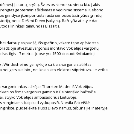
esį į altorių, kryžių. Šviesios sienos su vienu kitu į akis
. Įrengtas geoterminis šildymas ir vėdinimo sistema. Klebono
ios grindyse įkomponuota rasta senosios bažnyčios grindų
storiją, bet ir Dešimt Dievo įsakymų. Bažnyčia ateityje dar
autodailininkas Raimundas Blažaitis.
bei darbu pasipuošė, išsigražino, vakare tapo apšviestas.
 pradžioje atvežtus vargonus montavo Vokietijos vargonų
s ilgis – 7 metrai. Juose yra 1500 cinkuoti švilpiamieji
e , Windesheimo gamykloje su šiais vargonais atliktas
garsiakalbio , nei kokio kito elektros stiprintuvo. Jie veikia
 vargonininkas atlikėjas Thorsten Mader iš Vokietijos.
ietijos firma vargonus gamino ir Balbieriškio bažnyčiai.
i, atvyko Vokietijos ambasadorius Lietuvoje.
ams renginiams. Kaip kad vyskupas R. Norvila išsireiškė
branginkite, puoselėkite šiuos Dievo namus, tebūna jie ir ateityje