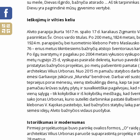
su meile, Dievas išgirdo, bažnyčia atsirado … Aš tik tarpininkas 
Dievu yra pagrindinė mūsų gyvenimo vertybė.
Ieškojimų ir vilties keliu
Alvito parapija įkurta 1617 m. spalio 17 d. karaliaus Zigmanto
pasirinktas Šv. Onos vardo titulas. Po 200 metų,1824 metais, b
1924 m. parapijiečių bei tuometinio klebono Petro Maslausko r
76 – erius metus tikintiesiems bažnyčią atstojo šventoriaus k
Po ilgų svarstymų ir pagaliau po 2004 metais vykusios vyskupo
metų rugsėjo 25 d, vyskupas pasirašė dekretą, kuriuo pavedė k
pristatytas bažnyčios projektas, po metų pašventinti pamatai (
architektas Vilius Urbonas. Nuo 2015 m pamažu statybos darb
ėmėsi Garliavoje įsikūrusi „Mureka“ bendrovė. Darbai vėl susto
tepraėjus porai mėnesių, vieną stebuklingą dieną, kaip tai įvar
pamačiau krūvas sulytų plytų ir suvalkietiškai pagalvojau, kad 
vieną sąlygą – tik kokybiškai ir iš kokybiškų medžiagų, kad šven
sako Jonas Urbonas, kurio sutelkti darbininkai pastatė Balbieri
klebonas V. Kajokas pastebėjo, kad bažnyčios statybų laiką para
sėmėsi idėjų Alvito bažnyčios vidaus puošybai.
Istoriškumas ir modernumas
Pirmieji projektuotojai buvo parinkę ovalios formos, „O“ rai
architektas Vilius Urbonas paruošė supaprastintą projektą ir d
28 metrus.