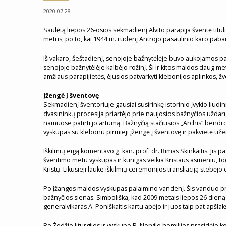
2020-07-28
Saulėtą liepos 26-osios sekmadienį Alvito parapija šventė tituli
metus, po to, kai 1944 m. rudenį Antrojo pasaulinio karo pabaig
Iš vakaro, šeštadienį, senojoje bažnytėlėje buvo aukojamos padė
senojoje bažnytėlėje kalbėjo rožinį. Ši ir kitos maldos daug me
amžiaus parapijietės, ėjusios patvarkyti klebonijos aplinkos,
Įžengė į šventovę
Sekmadienį šventoriuje gausiai susirinkę istorinio įvykio liud
dvasininkų procesija priartėjo prie naujosios bažnyčios uždarų
namuose patirti jo artumą. Bažnyčią stačiusios „Archis“ bendro
vyskupas su klebonu pirmieji įžengė į šventovę ir pakvietė uže
Iškilmių eigą komentavo g. kan. prof. dr. Rimas Skinkaitis. Jis 
šventimo metu vyskupas ir kunigas veikia Kristaus asmeniu, t
Kristų. Likusieji lauke iškilmių ceremonijos transliaciją stebėjo
Po įžangos maldos vyskupas palaimino vandenį. Šis vanduo prim
bažnyčios sienas. Simboliška, kad 2009 metais liepos 26 dieną 
generalvikaras A. Poniškaitis kartu apėjo ir juos taip pat apšlak
Po Žodžio liturgijos ir vyskupo R. Norvilo homilijos prasidėj