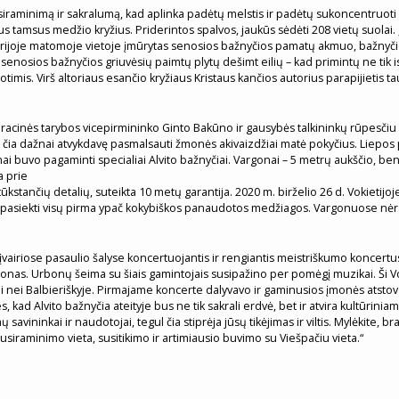
iraminimą ir sakralumą, kad aplinka padėtų melstis ir padėtų sukoncentruoti dėm
us tamsus medžio kryžius. Priderintos spalvos, jaukūs sėdėti 208 vietų suolai
erijoje matomoje vietoje įmūrytas senosios bažnyčios pamatų akmuo, bažnyč
š senosios bažnyčios griuvėsių paimtų plytų dešimt eilių – kad primintų ne tik i
totimis. Virš altoriaus esančio kryžiaus Kristaus kančios autorius parapijietis t
racinės tarybos vicepirmininko Ginto Bakūno ir gausybės talkininkų rūpesčiu 
čia dažnai atvykdavę pasmalsauti žmonės akivaizdžiai matė pokyčius. Liepos
buvo pagaminti specialiai Alvito bažnyčiai. Vargonai – 5 metrų aukščio, bendra
a prie
stančių detalių, suteikta 10 metų garantija. 2020 m. birželio 26 d. Vokietijoj
asiekti visų pirma ypač kokybiškos panaudotos medžiagos. Vargonuose nėra nei 
airiose pasaulio šalyse koncertuojantis ir rengiantis meistriškumo koncertus
nas. Urbonų šeima su šiais gamintojais susipažino per pomėgį muzikai. Ši Vok
i nei Balbieriškyje. Pirmajame koncerte dalyvavo ir gaminusios įmonės atstova
es, kad Alvito bažnyčia ateityje bus ne tik sakrali erdvė, bet ir atvira kultūrini
 savininkai ir naudotojai, tegul čia stiprėja jūsų tikėjimas ir viltis. Mylėkite, 
iraminimo vieta, susitikimo ir artimiausio buvimo su Viešpačiu vieta.“