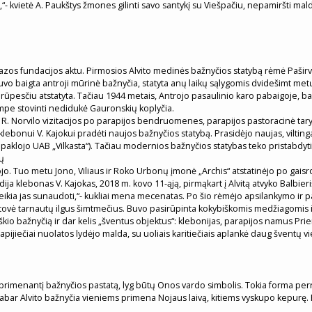
,“- kvietė A. Paukštys žmones gilinti savo santykį su Viešpačiu, nepamiršti maldo
 Vazos fundacijos aktu. Pirmosios Alvito medinės bažnyčios statybą rėmė Paširv
uvo baigta antroji mūrinė bažnyčia, statyta anų laikų sąlygomis dvidešimt metų
ūpesčiu atstatyta. Tačiau 1944 metais, Antrojo pasaulinio karo pabaigoje, baž
ampe stovinti nedidukė Gauronskių koplyčia.
 R. Norvilo vizitacijos po parapijos bendruomenes, parapijos pastoracinė tary
lebonui V. Kajokui pradėti naujos bažnyčios statybą. Prasidėjo naujas, vilt
 paklojo UAB „Vilkasta“). Tačiau modernios bažnyčios statybas teko pristabdyt
ų
jo. Tuo metu Jono, Viliaus ir Roko Urbonų įmonė „Archis“ atstatinėjo po gaisr
dija klebonas V. Kajokas, 2018 m. kovo 11-ąją, pirmąkart į Alvitą atvyko Balbi
reikia jas sunaudoti,“- kukliai mena mecenatas. Po šio rėmėjo apsilankymo ir p
tovė tarnautų ilgus šimtmečius. Buvo pasirūpinta kokybiškomis medžiagomis iš Vok
škio bažnyčią ir dar kelis „šventus objektus“: klebonijas, parapijos namus Pri
pijiečiai nuolatos lydėjo malda, su uoliais karitiečiais aplankė daug šventų v
dę primenantį bažnyčios pastatą, lyg būtų Onos vardo simbolis. Tokia forma 
abar Alvito bažnyčia vieniems primena Nojaus laivą, kitiems vyskupo kepurę. P