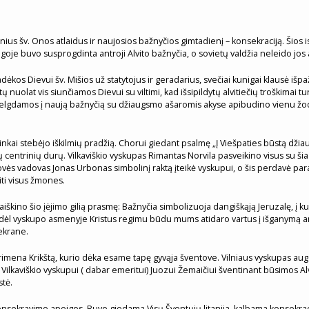
nius šv. Onos atlaidus ir naujosios bažnyčios gimtadienį – konsekraciją. Šios i
oje buvo susprogdinta antroji Alvito bažnyčia, o sovietų valdžia neleido jos a
kos Dievui šv. Mišios už statytojus ir geradarius, svečiai kunigai klausė išpa
tų nuolat vis siunčiamos Dievui su viltimi, kad išsipildytų alvitiečių troškima
 žvelgdamos į naują bažnyčią su džiaugsmo ašaromis akyse apibudino vienu žod
ininkai stebėjo iškilmių pradžią. Chorui giedant psalmę „Į Viešpaties būstą dž
 centrinių durų. Vilkaviškio vyskupas Rimantas Norvila pasveikino visus su ši
vės vadovas Jonas Urbonas simbolinį raktą įteikė vyskupui, o šis perdavė parap
iti visus žmones.
paaiškino šio įėjimo gilią prasmę: Bažnyčia simbolizuoja dangiškąją Jeruzalę, į
odėl vyskupo asmenyje Kristus regimu būdu mums atidaro vartus į išganymą ar
 ekrane.
ena Krikštą, kurio dėka esame tapę gyvąja šventove. Vilniaus vyskupas augzil
Vilkaviškio vyskupui ( dabar emeritui) Juozui Žemaičiui šventinant būsimos Al
stė.
o konsekravimo apeigos. Buvo giedama Visų Šventųjų litanija, kalbama konsekra