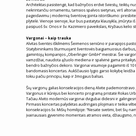
Architektas pasistengė, kad bažnyčios erdvė šviestų, teiktų nus
nekrintančiu ornamentu, tamsios spalvos sietynas, virš altoria
pageidavimu į modernią šventovę įpinta istoriškumo: presbit
plytelė. Vienoje sienoje, kur bus pastatyta klausykla, įmūryta i
pasipuoš šv. Onos ir šv. Kazimiero paveikslais, Kryžiaus kelio s
Vargonai – kaip trauka
Alvitas šventės iškilmėms Šeimenos seniūno ir parapijos pasto
Statybininkams šturmuojant šventovės baigiamuosius darbus, 
gamintojų kompanijos „Oberlinger GmbH“ meistrai. Šie vargonai 
vamzdžiai, naudota ąžuolo mediena ir spalvinė gama pritaikyt
bendro bažnyčios dekoro. Vargonai visumoje pagaminti iš 10 tūk
bandomasis koncertas. Aukščiausio lygio garso kokybę leidžia p
tokiu pačiu principu, kaip ir žmogaus balsas.
Šių vargonų galias konsekracijos dieną Alvite pademonstravo įv
Vargonus ir kūrėjus bei koncerto programą pristatė Rokas Urbo
Tačiau Alvito modernūs vargonai dvigubai didesni ir galingesn
Pirmasis koncertas palydėtas audringais plojimais ir teikia vilti
konsekracijos šv. Mišių homilijoje: “Nesate svetimi, bet šių namų
įvairiausiais gyvenimo momentais atramos vieta, džiaugsmo, nus