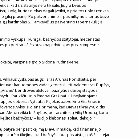
ia, kad šis statinys nėra tik salė. Jis yra Dvasios
tų, uolą, kurios niekas negali įveikti, o prie tos uolos renkasi
e galo gilią prasmę. Po pašventinimo ir pasmilkymo altorius buvo
peigų kardinolas S. Tamkevičius pašventino tabernakulį ( iš
nimo vyskupai, kunigai, bažnyčios statytojai, mecenatas
ilmės po pertraukėlės buvo papildytos perpus trumpesne
ajokaitė, vargonais grojo Sidona Pudinskienė.
, Vilniaus vyskupas augziliaras Arūnas Poniškaitis, per
, Lietuvos kariuomenės vadas generol. leit. Valdemaras Rupšys,
s“, „Archis“ bendrovės atstovai, bažnyčios darbų statybos
rvydui Paukščiui ir jo žmonai Gražinai. Už neįkainojamą
rapijos klebonas Vytautas Kajokas pasveikino Gražinos ir
anos įvykis, ši diena primena, kad Dievas tikrai yra, didis
d Alvitui reikia bažnyčios, per architektą Vilių Urboną, kurio
ę šios bažnyčios,“ – liudijo klebonas. Toliau dėkojo ir
patyrė per pasitikėjimą Dievu ir maldą, kad finansinė jo
pas turėjo tikėjimą, kad bažnyčia bus pastatyta, o aš čia atėjau