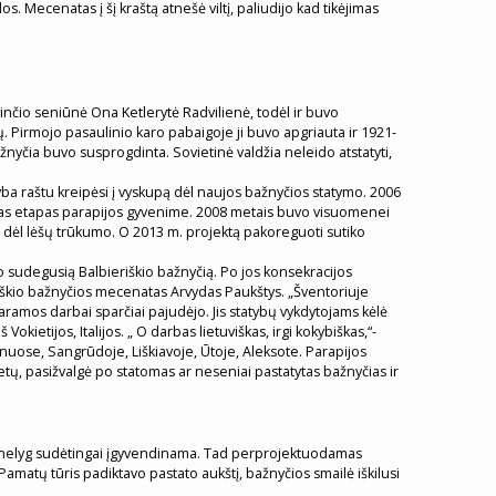
s. Mecenatas į šį kraštą atnešė viltį, paliudijo kad tikėjimas
inčio seniūnė Ona Ketlerytė Radvilienė, todėl ir buvo
. Pirmojo pasaulinio karo pabaigoje ji buvo apgriauta ir 1921-
nyčia buvo susprogdinta. Sovietinė valdžia neleido atstatyti,
ba raštu kreipėsi į vyskupą dėl naujos bažnyčios statymo. 2006
ingas etapas parapijos gyvenime. 2008 metais buvo visuomenei
i dėl lėšų trūkumo. O 2013 m. projektą pakoreguoti sutiko
o sudegusią Balbieriškio bažnyčią. Po jos konsekracijos
eriškio bažnyčios mecenatas Arvydas Paukštys. „Šventoriuje
aramos darbai sparčiai pajudėjo. Jis statybų vykdytojams kėlė
ietijos, Italijos. „ O darbas lietuviškas, irgi kokybiškas,“-
enuose, Sangrūdoje, Liškiavoje, Ūtoje, Aleksote. Parapijos
ietų, pasižvalgė po statomas ar neseniai pastatytas bažnyčias ir
pernelyg sudėtingai įgyvendinama. Tad perprojektuodamas
amatų tūris padiktavo pastato aukštį, bažnyčios smailė iškilusi