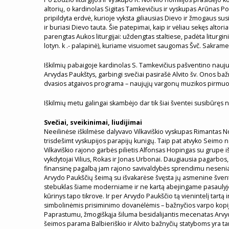
altorių, o kardinolas Sigitas Tamkevičius ir vyskupas Arūnas Poni
pripildyta erdvė, kurioje vyksta giliausias Dievo ir žmogaus sus
ir buriasi Dievo tauta. Šie patepimai, kaip ir vėliau sekęs alto
parengtas Aukos liturgijai: uždengtas staltiese, padėta liturgi
lotyn. k .- palapinė), kuriame visuomet saugomas Švč. Sakrame
Iškilmių pabaigoje kardinolas S. Tamkevičius pašventino nauju
Arvydas Paukštys, garbingi svečiai pasirašė Alvito šv. Onos 
dvasios atgaivos programa – naujųjų vargonų muzikos pirmuo
Iškilmių metu galingai skambėjo dar tik šiai šventei susibūręs
Svečiai, sveikinimai, liudijimai
Neeilinėse iškilmėse dalyvavo Vilkaviškio vyskupas Rimantas No
trisdešimt vyskupijos parapijų kunigų. Taip pat atvyko Seimo n
Vilkaviškio rajono garbės pilietis Alfonsas Hopingas su grupe iš
vykdytojai Vilius, Rokas ir Jonas Urbonai. Daugiausia pagarbos
finansinę pagalbą jam rajono savivaldybės sprendimu neseniai 
Arvydo Paukščių šeimą su išvakarėse švęsta jų asmenine švente 
stebuklas šiame moderniame ir ne kartą abejingame pasaulyje. T
kūrinys tapo tikrove. Ir per Arvydo Paukščio tą vienintelį tartą
simbolinėmis prisiminimo dovanėlėmis – bažnyčios varpo kopi
Paprastumu, žmogiškąja šiluma besidalijantis mecenatas Arvyda
šeimos parama Balbieriškio ir Alvito bažnyčių statyboms yra tar