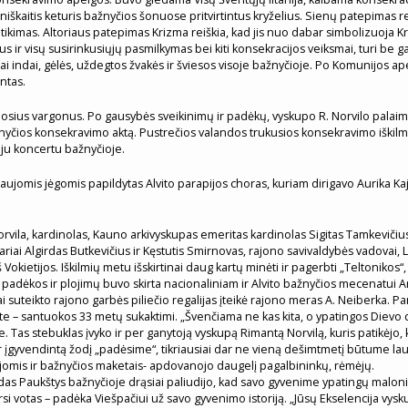
škaitis keturis bažnyčios šonuose pritvirtintus kryželius. Sienų patepimas reišk
itikimas. Altoriaus patepimas Krizma reiškia, kad jis nuo dabar simbolizuoja Kris
riaus ir visų susirinkusiųjų pasmilkymas bei kiti konsekracijos veiksmai, turi b
niai indai, gėlės, uždegtos žvakės ir šviesos visoje bažnyčioje. Po Komunijos a
ntas.
osius vargonus. Po gausybės sveikinimų ir padėkų, vyskupo R. Norvilo palaimi
bažnyčios konsekravimo aktą. Pustrečios valandos trukusios konsekravimo išk
ju koncertu bažnyčioje.
 naujomis jėgomis papildytas Alvito parapijos choras, kuriam dirigavo Aurika K
rvila, kardinolas, Kauno arkivyskupas emeritas kardinolas Sigitas Tamkevičius
ariai Algirdas Butkevičius ir Kęstutis Smirnovas, rajono savivaldybės vadovai
 Vokietijos. Iškilmių metu išskirtinai daug kartų minėti ir pagerbti „Teltoniko
, padėkos ir plojimų buvo skirta nacionaliniam ir Alvito bažnyčios mecenatui A
suteikto rajono garbės piliečio regalijas įteikė rajono meras A. Neiberka. Pa
– santuokos 33 metų sukaktimi. „Švenčiama ne kas kita, o ypatingos Dievo dov
as stebuklas įvyko ir per ganytoją vyskupą Rimantą Norvilą, kuris patikėjo, ka
 ir įgyvendintą žodį „padėsime“, tikriausiai dar ne vieną dešimtmetį būtume lauk
jomis ir bažnyčios maketais- apdovanojo daugelį pagalbininkų, rėmėjų.
s Paukštys bažnyčioje drąsiai paliudijo, kad savo gyvenime ypatingų malonių 
si votas – padėka Viešpačiui už savo gyvenimo istoriją. „Jūsų Ekselencija vysku