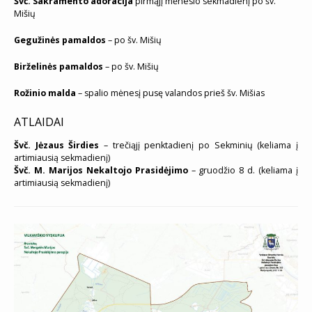
Švč. Sakramento adoracija
pirmąjį mėnesio sekmadienį po šv.
Mišių
Gegužinės pamaldos
– po šv. Mišių
Birželinės pamaldos
– po šv. Mišių
Rožinio malda
– spalio mėnesį pusę valandos prieš šv. Mišias
ATLAIDAI
Švč. Jėzaus Širdies
– trečiąjį penktadienį po Sekminių (keliama į
artimiausią sekmadienį)
Švč. M. Marijos Nekaltojo Prasidėjimo
– gruodžio 8 d. (keliama į
artimiausią sekmadienį)