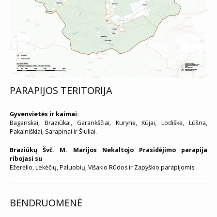
PARAPIJOS TERITORIJA
Gyvenvietės ir kaimai:
Baganskai, Braziūkai, Garankščiai, Kurynė, Kūjai, Lodiškė, Lūšna,
Pakalniškiai, Sarapinai ir Šiuliai.
Braziūkų Švč. M. Marijos Nekaltojo Prasidėjimo parapija
ribojasi su
Ežerėlio, Lekėčių, Paluobių, Višakio Rūdos ir Zapyškio parapijomis.
BENDRUOMENĖ