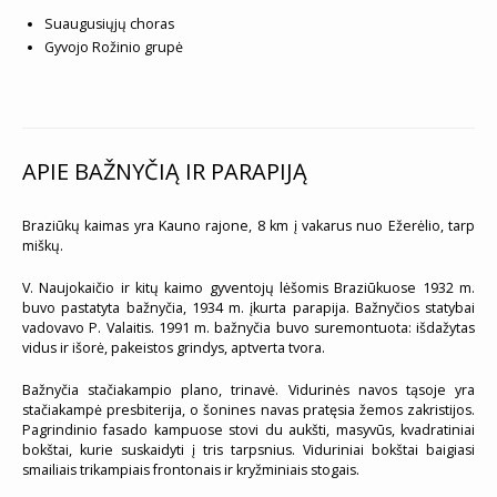
Suaugusiųjų choras
Gyvojo Rožinio grupė
APIE BAŽNYČIĄ IR PARAPIJĄ
Braziūkų kaimas yra Kauno rajone, 8 km į vakarus nuo Ežerėlio, tarp
miškų.
V. Naujokaičio ir kitų kaimo gyventojų lėšomis Braziūkuose 1932 m.
buvo pastatyta bažnyčia, 1934 m. įkurta parapija. Bažnyčios statybai
vadovavo P. Valaitis. 1991 m. bažnyčia buvo suremontuota: išdažytas
vidus ir išorė, pakeistos grindys, aptverta tvora.
Bažnyčia stačiakampio plano, trinavė. Vidurinės navos tąsoje yra
stačiakampė presbiterija, o šonines navas pratęsia žemos zakristijos.
Pagrindinio fasado kampuose stovi du aukšti, masyvūs, kvadratiniai
bokštai, kurie suskaidyti į tris tarpsnius. Viduriniai bokštai baigiasi
smailiais trikampiais frontonais ir kryžminiais stogais.