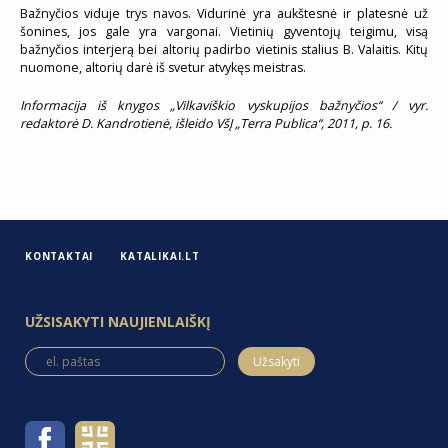
Bažnyčios viduje trys navos. Vidurinė yra aukštesnė ir platesnė už
šonines, jos gale yra vargonai. Vietinių gyventojų teigimu, visą
bažnyčios interjerą bei altorių padirbo vietinis stalius B. Valaitis. Kitų
nuomone, altorių darė iš svetur atvykęs meistras.
Informacija iš knygos „Vilkaviškio vyskupijos bažnyčios“ / vyr.
redaktorė D. Kandrotienė, išleido VšĮ „Terra Publica“, 2011, p. 16.
KONTAKTAI
KATALIKAI.LT
UŽSISAKYTI NAUJIENLAIŠKĮ