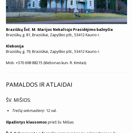
Braziūkų Švč. M. Marijos Nekaltojo Prasidėjimo bažnyčia
Braziūkų g. 81, Braziūkai, Zapyškio pšt., 53412 Kauno r.
Klebonija
Braziūkų g. 79, Braziūkai, Zapyškio pšt., 53412 Kauno r.
Mob. +370 698 88215 (klebonas kun. R. Kmitas)
PAMALDOS IR ATLAIDAI
ŠV. MIŠIOS:
Trečią sekmadienį
– 12 val.
Išpažintys klausomos
prieš šv. Mišias