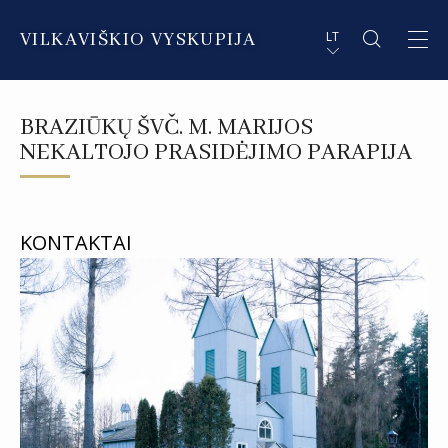
VILKAVIŠKIO VYSKUPIJA
LT
APIE VYSKUPIJĄ
PL STRESZCZENIE
BRAZIŪKŲ ŠVČ. M. MARIJOS
DVASININKAI
EN SUMMARY
NEKALTOJO PRASIDĖJIMO PARAPIJA
INSTITUCIJOS IR ORGANIZACIJOS
DE ZUSAMMENFASSUNG
DEKANATAI IR PARAPIJOS
IT SOMMARIO
KONTAKTAI
PAŠVĘSTAS GYVENIMAS