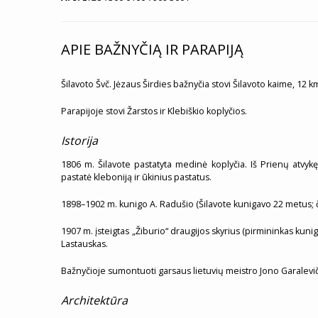
APIE BAŽNYČIĄ IR PARAPIJĄ
Šilavoto Švč. Jėzaus Širdies bažnyčia stovi Šilavoto kaime, 12 
Parapijoje stovi Žarstos ir Klebiškio koplyčios.
Istorija
1806 m. Šilavote pastatyta medinė koplyčia. Iš Prienų atvyk
pastatė kleboniją ir ūkinius pastatus.
1898–1902 m. kunigo A. Radušio (Šilavote kunigavo 22 metus; č
1907 m. įsteigtas „Žiburio“ draugijos skyrius (pirmininkas kunig
Lastauskas.
Bažnyčioje sumontuoti garsaus lietuvių meistro Jono Garalevi
Architektūra