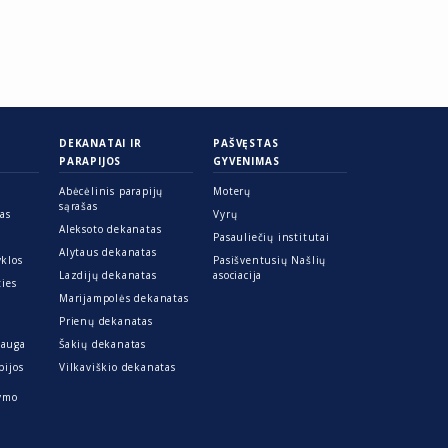
DEKANATAI IR
PAŠVĘSTAS
PARAPIJOS
GYVENIMAS
Abėcėlinis parapijų
Moterų
sąrašas
ras
Vyrų
Aleksoto dekanatas
Pasauliečių institutai
Alytaus dekanatas
yklos
Pasišventusių Našlių
Lazdijų dekanatas
asociacija
ties
Marijampolės dekanatas
Prienų dekanatas
sauga
Šakių dekanatas
pijos
Vilkaviškio dekanatas
kymo