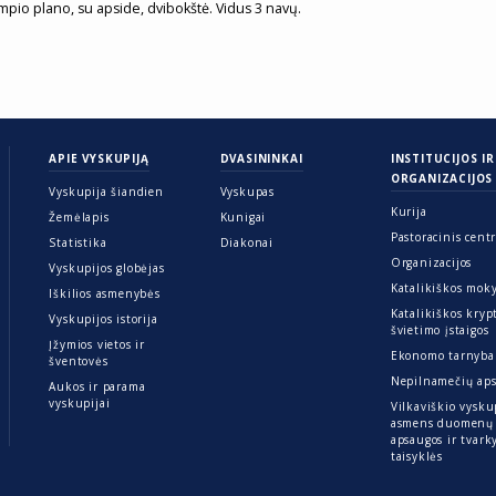
ampio plano, su apside, dvibokštė. Vidus 3 navų.
APIE VYSKUPIJĄ
DVASININKAI
INSTITUCIJOS IR
ORGANIZACIJOS
Vyskupija šiandien
Vyskupas
Kurija
Žemėlapis
Kunigai
Pastoracinis cent
Statistika
Diakonai
Organizacijos
Vyskupijos globėjas
Katalikiškos mok
Iškilios asmenybės
Katalikiškos kryp
Vyskupijos istorija
švietimo įstaigos
Įžymios vietos ir
Ekonomo tarnyba
šventovės
Nepilnamečių ap
Aukos ir parama
vyskupijai
Vilkaviškio vysku
asmens duomenų
apsaugos ir tvar
taisyklės