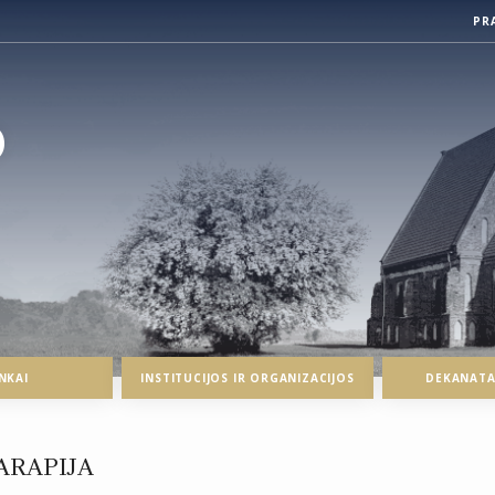
PR
O
NKAI
INSTITUCIJOS IR ORGANIZACIJOS
DEKANATAI
PARAPIJA