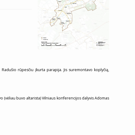
 Radušio rūpesčiu įkurta parapija. Jis suremontavo koplyčią,
avo (vėliau buvo altarista) Vilniaus konferencijos dalyvis Adomas