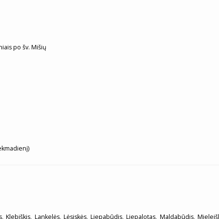
ais po šv. Mišių
sekmadienį)
ės, Klebiškis, Lankelės, Lėsiskės, Liepabūdis, Liepalotas, Maldabūdis, Mielei