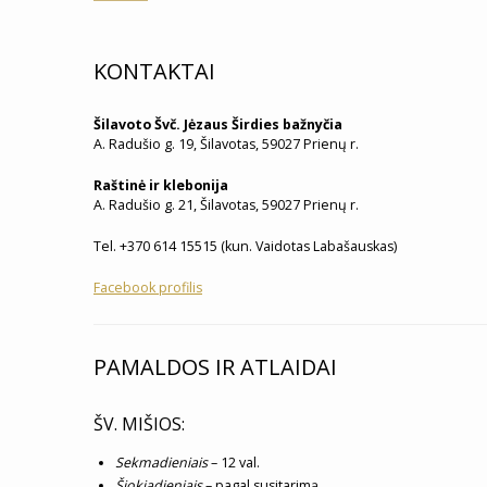
KONTAKTAI
Šilavoto Švč. Jėzaus Širdies bažnyčia
A. Radušio g. 19, Šilavotas, 59027 Prienų r.
Raštinė ir klebonija
A. Radušio g. 21, Šilavotas, 59027 Prienų r.
Tel. +370 614 15515 (kun. Vaidotas Labašauskas)
Facebook profilis
PAMALDOS IR ATLAIDAI
ŠV. MIŠIOS:
Sekmadieniais
– 12 val.
Šiokiadieniais
– pagal susitarimą