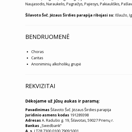
Naujasodis, Naraukelis, Pagraižys, Pajiesys, Pakiauliškis, Pašla
Šilavoto Švč. Jėzaus Širdies parapija ribojasi su:
Išlaužo, I
BENDRUOMENĖ
Choras
Caritas
Anoniminių alkoholikų grupė
REKVIZITAI
Dėkojame už Jūsų aukas ir paramą:
Pavadinimas
Šilavoto Švč. Jėzaus Širdies parapija
Juridinio asmens kodas
191289398
Adresas
A. Radušio g. 19, Šilavotas, 59027 Prienų r.
Bankas
„Swedbank“
A. s.
LT28 7300 0100 7909 5001