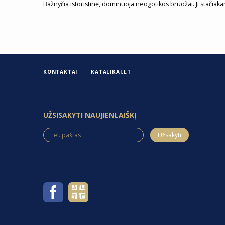
Bažnyčia istoristinė, dominuoja neogotikos bruožai. Ji stačiak
KONTAKTAI
KATALIKAI.LT
UŽSISAKYTI NAUJIENLAIŠKĮ