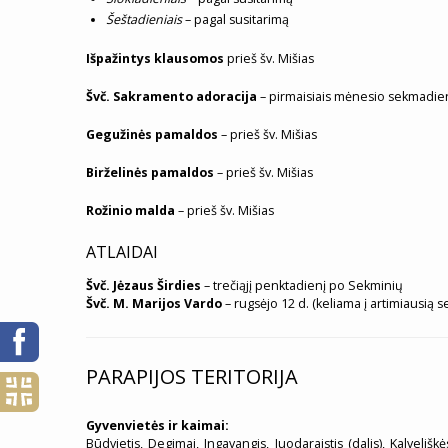
Šeštadieniais
– pagal susitarimą
Išpažintys klausomos
prieš šv. Mišias
Švč. Sakramento adoracija
– pirmaisiais mėnesio sekmadieni
Gegužinės pamaldos
– prieš šv. Mišias
Birželinės pamaldos
– prieš šv. Mišias
Rožinio malda
– prieš šv. Mišias
ATLAIDAI
Švč. Jėzaus Širdies
– trečiąjį penktadienį po Sekminių
Švč. M. Marijos Vardo
– rugsėjo 12 d. (keliama į artimiausią 
PARAPIJOS TERITORIJA
Gyvenvietės ir kaimai:
Būdvietis, Degimai, Ingavangis, Juodaraistis (dalis), Kalvelišk