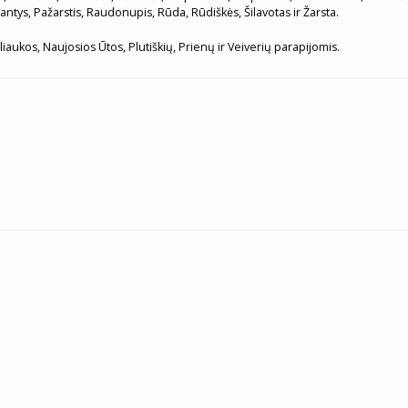
vantys, Pažarstis, Raudonupis, Rūda, Rūdiškės, Šilavotas ir Žarsta.
gliaukos, Naujosios Ūtos, Plutiškių, Prienų ir Veiverių parapijomis.