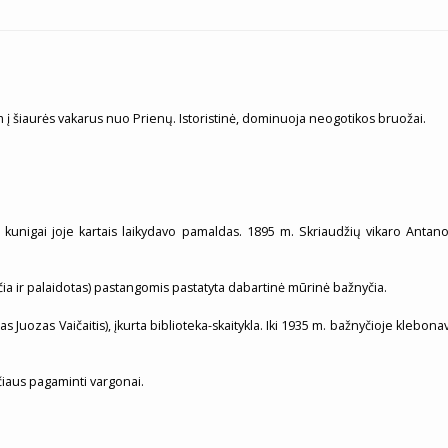
km į šiaurės vakarus nuo Prienų. Istoristinė, dominuoja neogotikos bruožai.
ę kunigai joje kartais laikydavo pamaldas. 1895 m. Skriaudžių vikaro Antano
ia ir palaidotas) pastangomis pastatyta dabartinė mūrinė bažnyčia.
as Juozas Vaičaitis), įkurta biblioteka-skaitykla. Iki 1935 m. bažnyčioje klebon
čiaus pagaminti vargonai.