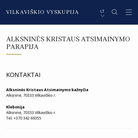
VILKAVIŠKIO VYSKUPIJA
LT
APIE VYSKUPIJĄ
PL STRESZCZENIE
ALKSNINĖS KRISTAUS ATSIMAINYMO
DVASININKAI
EN SUMMARY
PARAPIJA
INSTITUCIJOS IR ORGANIZACIJOS
DE ZUSAMMENFASSUNG
DEKANATAI IR PARAPIJOS
IT SOMMARIO
KONTAKTAI
PAŠVĘSTAS GYVENIMAS
Alksninės Kristaus Atsimainymo bažnyčia
Alksninė, 70333 Vilkaviškio r.
Klebonija
Alksninė, 70333 Vilkaviškio r.
Tel. +370 342 69355