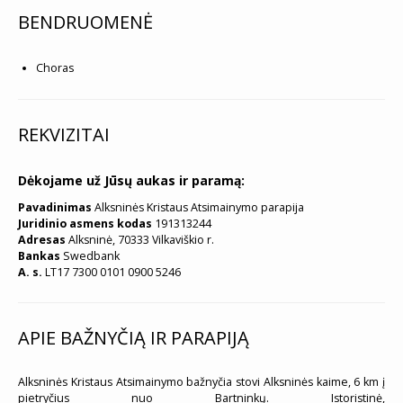
BENDRUOMENĖ
Choras
REKVIZITAI
Dėkojame už Jūsų aukas ir paramą:
Pavadinimas
Alksninės Kristaus Atsimainymo parapija
Juridinio asmens kodas
191313244
Adresas
Alksninė, 70333 Vilkaviškio r.
Bankas
Swedbank
A. s.
LT17 7300 0101 0900 5246
APIE BAŽNYČIĄ IR PARAPIJĄ
Alksninės Kristaus Atsimainymo bažnyčia stovi Alksninės kaime, 6 km į
pietryčius nuo Bartninkų. Istoristinė,