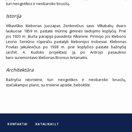
turi neogotikos ir neobaroko bruožų.
Istorija
Vilkaviškio klebonas Juozapas Zenkovičius savo Vilkabalių dvaro
laukuose 1859 m. pastatė mūrinę giminės laidojimo koplyčią. Prie
jos 1920 m. įkurta parapija pavadinta Alksnine. Pirmojo jos klebono
Leono Seniūno rūpesčiu pastatyti klebonijos trobesiai. Klebonas
Povilas Jakulevičius po 1938 m. prie koplyčios pastatė bažnyčią
(archit. A. Kudoko projektas). Ją po Antrojo pasaulinio
karo suremontavo klebonas Bronius Antanaitis.
Architektūra
Bažnyčia istoristinė, turi neogotikos ir neobaroko bruožų,
stačiakampio plano, su trisiene apside, bebokštė.
KONTAKTAI
KATALIKAI.LT