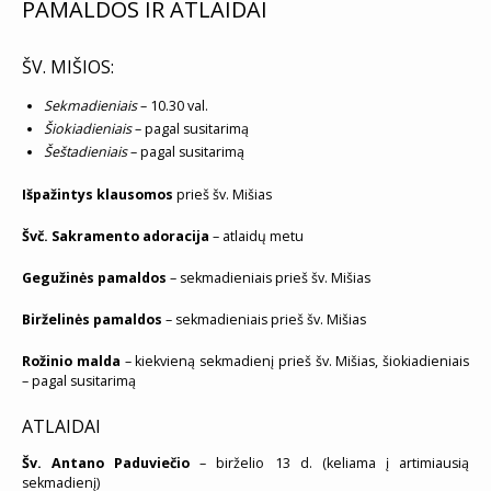
PAMALDOS IR ATLAIDAI
ŠV. MIŠIOS:
Sekmadieniais
– 10.30 val.
Šiokiadieniais
– pagal susitarimą
Šeštadieniais
– pagal susitarimą
Išpažintys klausomos
prieš šv. Mišias
Švč. Sakramento adoracija
– atlaidų metu
Gegužinės pamaldos
– sekmadieniais prieš šv. Mišias
Birželinės pamaldos
– sekmadieniais prieš šv. Mišias
Rožinio malda
– kiekvieną sekmadienį prieš šv. Mišias, šiokiadieniais
– pagal susitarimą
ATLAIDAI
Šv. Antano Paduviečio
– birželio 13 d. (keliama į artimiausią
sekmadienį)