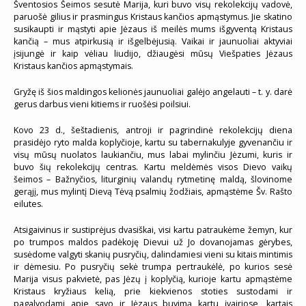
Šventosios Šeimos sesutė Marija, kuri buvo visų rekolekcijų vadovė,
paruošė gilius ir prasmingus Kristaus kančios apmąstymus. Jie skatino
susikaupti ir mąstyti apie Jėzaus iš meilės mums išgyventą Kristaus
kančią – mus atpirkusią ir išgelbėjusią. Vaikai ir jaunuoliai aktyviai
įsijungė ir kaip vėliau liudijo, džiaugėsi mūsų Viešpaties Jėzaus
Kristaus kančios apmąstymais.
Gryžę iš šios maldingos kelionės jaunuoliai galėjo angelauti – t. y. darė
gerus darbus vieni kitiems ir ruošėsi poilsiui.
Kovo 23 d., šeštadienis, antroji ir pagrindinė rekolekcijų diena
prasidėjo ryto malda koplyčioje, kartu su tabernakulyje gyvenančiu ir
visų mūsų nuolatos laukiančiu, mus labai mylinčiu Jėzumi, kuris ir
buvo šių rekolekcijų centras. Kartu meldėmės visos Dievo vaikų
šeimos – Bažnyčios, liturginių valandų rytmetinę maldą, šlovinome
gerąjį, mus mylintį Dievą Tėvą psalmių žodžiais, apmąstėme Šv. Rašto
eilutes.
Atsigaivinus ir sustiprėjus dvasiškai, visi kartu patraukėme žemyn, kur
po trumpos maldos padėkoję Dievui už Jo dovanojamas gėrybes,
susėdome valgyti skanių pusryčių, dalindamiesi vieni su kitais mintimis
ir dėmesiu. Po pusryčių sekė trumpa pertraukėlė, po kurios sesė
Marija visus pakvietė, pas Jėzų į koplyčią, kurioje kartu apmąstėme
Kristaus kryžiaus kelią, prie kiekvienos stoties sustodami ir
pagalvodami apie savo ir Jėzaus buvimą kartu įvairiose, kartais