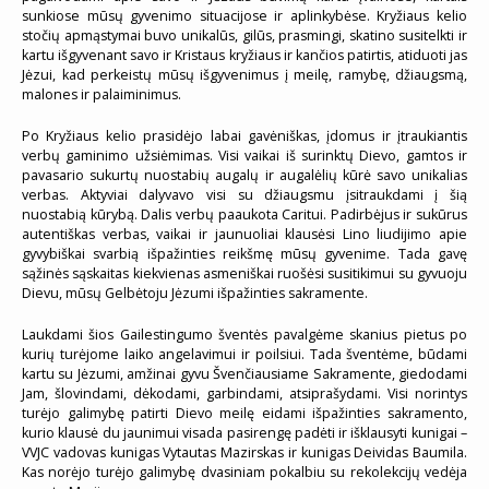
sunkiose mūsų gyvenimo situacijose ir aplinkybėse. Kryžiaus kelio
stočių apmąstymai buvo unikalūs, gilūs, prasmingi, skatino susitelkti ir
kartu išgyvenant savo ir Kristaus kryžiaus ir kančios patirtis, atiduoti jas
Jėzui, kad perkeistų mūsų išgyvenimus į meilę, ramybę, džiaugsmą,
malones ir palaiminimus.
Po Kryžiaus kelio prasidėjo labai gavėniškas, įdomus ir įtraukiantis
verbų gaminimo užsiėmimas. Visi vaikai iš surinktų Dievo, gamtos ir
pavasario sukurtų nuostabių augalų ir augalėlių kūrė savo unikalias
verbas. Aktyviai dalyvavo visi su džiaugsmu įsitraukdami į šią
nuostabią kūrybą. Dalis verbų paaukota Caritui. Padirbėjus ir sukūrus
autentiškas verbas, vaikai ir jaunuoliai klausėsi Lino liudijimo apie
gyvybiškai svarbią išpažinties reikšmę mūsų gyvenime. Tada gavę
sąžinės sąskaitas kiekvienas asmeniškai ruošėsi susitikimui su gyvuoju
Dievu, mūsų Gelbėtoju Jėzumi išpažinties sakramente.
Laukdami šios Gailestingumo šventės pavalgėme skanius pietus po
kurių turėjome laiko angelavimui ir poilsiui. Tada šventėme, būdami
kartu su Jėzumi, amžinai gyvu Švenčiausiame Sakramente, giedodami
Jam, šlovindami, dėkodami, garbindami, atsiprašydami. Visi norintys
turėjo galimybę patirti Dievo meilę eidami išpažinties sakramento,
kurio klausė du jaunimui visada pasirengę padėti ir išklausyti kunigai –
VVJC vadovas kunigas Vytautas Mazirskas ir kunigas Deividas Baumila.
Kas norėjo turėjo galimybę dvasiniam pokalbiu su rekolekcijų vedėja