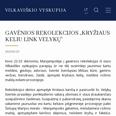
VILKAVIŠKIO VYSKUPIJA
LT
APIE VYSKUPIJĄ
PL STRESZCZENIE
GAVĖNIOS REKOLEKCIJOS „KRYŽIAUS
DVASININKAI
EN SUMMARY
KELIU LINK VELYKŲ“
INSTITUCIJOS IR ORGANIZACIJOS
DE ZUSAMMENFASSUNG
2024-03-25
DEKANATAI IR PARAPIJOS
IT SOMMARIO
Kovo 22-23 dienomis, Marijampolėje į gavėnios rekolekcijas iš visos
Vilkaviškio vyskupijos parapijų (ir ne tik) susirinkęs jaunimas kartu
meldėsi, giedojo, adoravo, šventė šventąsias Mišias; kūrė, gamino
PAŠVĘSTAS GYVENIMAS
verbas, bendravo, žaidė, apmąstė Kryžiaus kelią, meldėsi rožinio
maldą eidami procesijoje.
Rekolekcijos skirtos apmąstyti Kristaus kančią ir pasiruošti šv. Velykų
šventei prasidėjo penktadienio vakarą įdomiais ir visus įtraukiančiais
susipažinimo žaidimais. Susipažinę ir pabendravę, pasistiprinę skania
vakariene jaunuoliai visi kartu keliavo piligriminėje procesijoje palei
Šešupę Marijos miesto – Marijampolės gatvėmis, melsdamiesi rožinio
maldą, apmąstydami kančios slėpinius, nešdami kryžių ir fakelus.