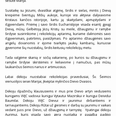
sesute Marija.
Susitaikę su Jėzumi, dvasiškai atgimę, širdis ir sielas, mintis į Dievą
kreipėme šventųjų Mišių aukoje, kurioje visi aktyviai dalyvavome
Kristaus kančios istorijoje, kartu ją skaitydami, apmąstydami ir
išgyvendami. Priėmę į savo širdis Eucharistijoje visada esantį gyvąjį
Dievą, mūsų Gelbėtoją Jėzų Kristų su meile, džiaugsmu ir ramybe
širdyse susirinkome į rekolekcijų aptarimą, kuriame dalinomės savo
išgyvenimais, patirtimis, pasiūlymais. Po aptarimo džiaugėmės savo
angelų dovanomis ir ėjome tvarkytis jaukių kambarių, kuriuose
gyvenome šių nuostabių, širdis keitusių rekolekcijų metu.
Tada valgėme skanią ir sočią vakarienę, po kurios su džiaugsmu ir
ramybe širdyse skirstėmės ir keliavome į namučius, pas mūsų
laukiančius šeimos narius ir artimuosius.
Labai dėkoju nuostabiai rekolekcijas pravedusiai, Šv. Šeimos
vienuolijos sesei Marijai, įkvėptai mylinčios Dievo Dvasios.
Dėkoju išpažinčių klausiusiems ir mus prie Dievo artyn vedusiems
kunigams VVJC vadovui kunigui Vytautui Mazirskui ir kunigui Deividui
Baumilai. Dėkoju VVJC Dievui ir jaunimui dirbantiems ir
tarnaujantiems. Dėkoju Rūtai už giesmes ir darbą su jaunimu ir vaikais
vedant juos prie Dievo, už džiaugsmą ir tarnystę. Ypatingai dėkoju
Aurimui, kuris visada savo gera nuotaika ir pagalba padėjo