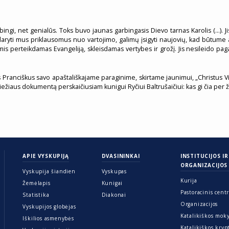
ingi, net genialūs. Toks buvo jaunas garbingasis Dievo tarnas Karolis (…). J
ryti mus priklausomus nuo vartojimo, galimų įsigyti naujovių, kad būtume aps
erteikdamas Evangeliją, skleisdamas vertybes ir grožį. Jis nesileido pagauna
us Pranciškus savo apaštališkajame paraginime, skirtame jaunimui, „Christus Viv
iežiaus dokumentą perskaičiusiam kunigui Ryčiui Baltrušaičiui: kas gi čia per
APIE VYSKUPIJĄ
DVASININKAI
INSTITUCIJOS IR
ORGANIZACIJOS
Vyskupija šiandien
Vyskupas
Kurija
Žemėlapis
Kunigai
Pastoracinis cent
Statistika
Diakonai
Organizacijos
Vyskupijos globėjas
Katalikiškos mok
Iškilios asmenybės
Katalikiškos kryp