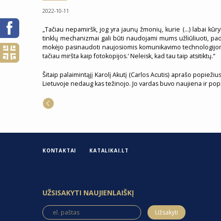
2022-10-11
„Tačiau nepamiršk, jog yra jaunų žmonių, kurie (…) labai kūryb
tinklų mechanizmai gali būti naudojami mums užliūliuoti, pada
mokėjo pasinaudoti naujosiomis komunikavimo technologijomis p
tačiau miršta kaip fotokopijos.‘ Neleisk, kad tau taip atsitiktų.“
Šitaip palaimintąjį Karolį Akutį (Carlos Acutis) aprašo popieži
Lietuvoje nedaug kas težinojo. Jo vardas buvo naujiena ir pop
KONTAKTAI
KATALIKAI.LT
UŽSISAKYTI NAUJIENLAIŠKĮ