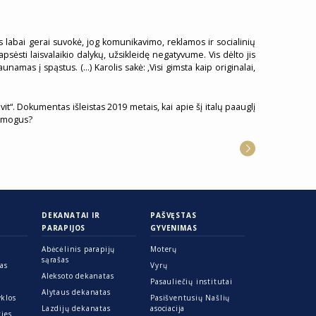
is labai gerai suvokė, jog komunikavimo, reklamos ir socialinių
ėsti laisvalaikio dalykų, užsikleidę negatyvume. Vis dėlto jis
mas į spąstus. (…) Karolis sakė: ‚Visi gimsta kaip originalai,
it“. Dokumentas išleistas 2019 metais, kai apie šį italų paauglį
 žmogus?
DEKANATAI IR
PAŠVĘSTAS
PARAPIJOS
GYVENIMAS
Abėcėlinis parapijų
Moterų
sąrašas
ras
Vyrų
Aleksoto dekanatas
Pasauliečių institutai
Alytaus dekanatas
yklos
Pasišventusių Našlių
Lazdijų dekanatas
asociacija
ties