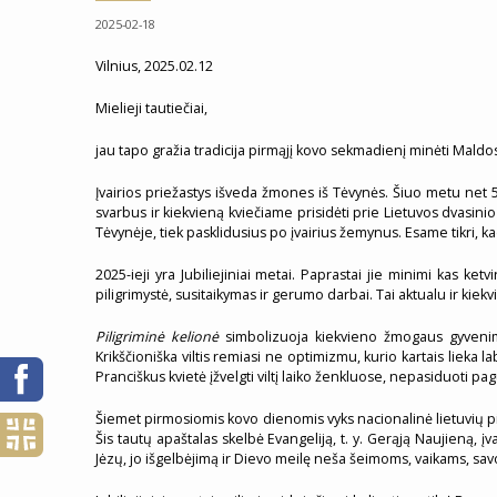
2025-02-18
Vilnius, 2025.02.12
Mielieji tautiečiai,
jau tapo gražia tradicija pirmąjį kovo sekmadienį minėti Maldos
Įvairios priežastys išveda žmones iš Tėvynės. Šiuo metu net 5
svarbus ir kiekvieną kviečiame prisidėti prie Lietuvos dvasin
Tėvynėje, tiek pasklidusius po įvairius žemynus. Esame tikri, 
2025-ieji yra Jubiliejiniai metai. Paprastai jie minimi kas ket
piligrimystė, susitaikymas ir gerumo darbai. Tai aktualu ir ki
Piligriminė kelionė
simbolizuoja kiekvieno žmogaus gyvenimo k
Krikščioniška viltis remiasi ne optimizmu, kurio kartais lieka l
Pranciškus kvietė įžvelgti viltį laiko ženkluose, nepasiduoti pa
Šiemet pirmosiomis kovo dienomis vyks nacionalinė lietuvių pil
Šis tautų apaštalas skelbė Evangeliją, t. y. Gerąją Naujieną,
Jėzų, jo išgelbėjimą ir Dievo meilę neša šeimoms, vaikams, 