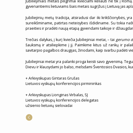
Jubiliejiniais metais piligrimai kviečiami keliauti ne tik į R
gyvenantiems lietuviams šiais metais sugrįžus į Lietuvą jas apla
Jubiliejinių metų tradicija, atsiradusi dar iki krikščionybės, yr
sureikšminame, patirtas neteisybes išdidiname. Su tokia našta s
praeities ir pradėti naują etapą gyvendami taikoje ir džiaugdam
Trečias dalykas, į kurį kviečia Jubiliejiniai metai, – tai
gerumo d
šauksmą ir atsiliepkime į jį. Paimkime kitus už rankų ir pal
savitarpio pagalbos draugijas, žinodami, kaip svarbu padėti vie
Jubiliejiniai metai yra palanki proga keisti savo gyvenimą. Teg
Dievu ir klausydami jo balso, melsdami Šventosios Dvasios, k
+ Arkivyskupas Gintaras Grušas
Lietuvos vyskupų konferencijos pirmininkas
+ Arkivyskupas Lionginas Virbalas, SJ
Lietuvos vyskupų konferencijos delegatas
užsienio lietuvių sielovadai