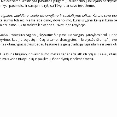
omą. Kiekviename krašte yra paskirtos piligrimų laukiančios Jubiliejaus bažny
nkyti, pasimelsti ir sustiprinti ryšį su Tėvyne ar savo tėvų žeme.
a
atgailos, atleidimo, skolų dovanojimo ir susitaikymo laikas
. Kartais savo n
unku toli eiti. Reikia atleidimo, dovanojimo, kuris išlygina kelią ir kuria b
iesi laime. Juk to trokšta kiekvienas – svetur ar Tėvynėje.
arbai
. Popiežius ragino: „Išvyskime šio pasaulio vargus, gausybės brolių ir 
aikykime, kad jie pajustų mūsų artumo, draugystės ir brolystės šilumą.“ Į sv
nas kitam, ypač ištikus bėdai. Tęskime šią gerą tradiciją rūpindamiesi vieni k
ul jie būna tikėjimo ir dvasingumo metas, tepadeda atkurti ryšį su Dievu, kitai
uri mus veda nuopuolių ir pakilimų, išbandymų ir sėkmės metu.