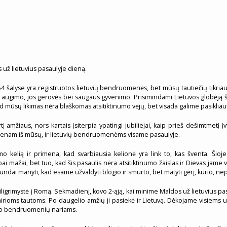
 už lietuvius pasaulyje dieną.
4 šalyse yra registruotos lietuvių bendruomenės, bet mūsų tautiečių tikriaus
io augimo, jos gerovės bei saugaus gyvenimo. Prisimindami Lietuvos globėją š
kad mūsų likimas nėra blaškomas atsitiktinumo vėjų, bet visada galime pasiklia
virtį amžiaus, nors kartais įsiterpia ypatingi jubiliejai, kaip prieš dešimtmet
ekvienam iš mūsų, ir lietuvių bendruomenėms visame pasaulyje.
elią ir primena, kad svarbiausia kelionė yra link to, kas šventa. Šioje kel
abai mažai, bet tuo, kad šis pasaulis nėra atsitiktinumo žaislas ir Dievas jame v
gundai manyti, kad esame užvaldyti blogio ir smurto, bet matyti gėrį, kurio, nep
igrimystė į Romą. Sekmadienį, kovo 2-ąją, kai minime Maldos už lietuvius pasa
 įvairioms tautoms. Po daugelio amžių ji pasiekė ir Lietuvą. Dėkojame visiems
savo bendruomenių nariams.