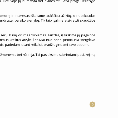
čios. Lietuvoje jų numatyta net dvidešimt. Gera proga užsienyje
uomonę ir interesus iškeliame aukščiau už kitų, o nuoskaudas
endrystę, palaiko vienybę. Tik taip galime atsikratyti skaudžios
seserų, kurių orumas trypiamas, žaizdas, išgirskime jų pagalbos
etimus kraštus atvykę lietuviai nuo seno pirmiausia steigdavo
itais, padėdami esant reikalui, pradžiugindami savo atidumu.
s žmonėmis bei kūrinija. Tai pasieksime stiprindami pasitikėjimą