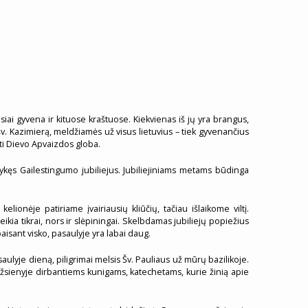
iai gyvena ir kituose kraštuose. Kiekvienas iš jų yra brangus,
v. Kazimierą, meldžiamės už visus lietuvius – tiek gyvenančius
uti Dievo Apvaizdos globa.
į įvykęs Gailestingumo jubiliejus. Jubiliejiniams metams būdinga
ionėje patiriame įvairiausių kliūčių, tačiau išlaikome viltį.
eikia tikrai, nors ir slėpiningai. Skelbdamas jubiliejų popiežius
aisant visko, pasaulyje yra labai daug.
ulyje dieną, piligrimai melsis Šv. Pauliaus už mūrų bazilikoje.
 užsienyje dirbantiems kunigams, katechetams, kurie žinią apie