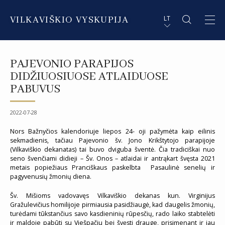
VILKAVIŠKIO VYSKUPIJA
LT
APIE VYSKUPIJĄ
PL STRESZCZENIE
PAJEVONIO PARAPIJOS
DVASININKAI
EN SUMMARY
DIDŽIUOSIUOSE ATLAIDUOSE
PABUVUS
INSTITUCIJOS IR ORGANIZACIJOS
DE ZUSAMMENFASSUNG
2022-07-28
DEKANATAI IR PARAPIJOS
IT SOMMARIO
Nors Bažnyčios kalendoriuje liepos 24- oji pažymėta kaip eilinis
PAŠVĘSTAS GYVENIMAS
sekmadienis, tačiau Pajevonio šv. Jono Krikštytojo parapijoje
(Vilkaviškio dekanatas) tai buvo dviguba šventė. Čia tradiciškai nuo
seno švenčiami didieji – Šv. Onos – atlaidai ir antrąkart švęsta 2021
metais popiežiaus Pranciškaus paskelbta Pasaulinė senelių ir
pagyvenusių žmonių diena.
Šv. Mišioms vadovavęs Vilkaviškio dekanas kun. Virginijus
Gražulevičius homilijoje pirmiausia pasidžiaugė, kad daugelis žmonių,
turėdami tūkstančius savo kasdieninių rūpesčių, rado laiko stabtelėti
ir maldoje pabūti su Viešpačiu bei švęsti drauge, prisimenant ir jau