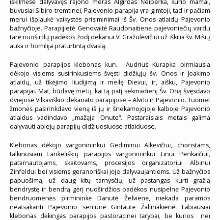
iškilmėse dalyvavęs rajono meras Algirdas Neiberka, kurio mamai,
buvusiai Sibiro tremtinei, Pajevonio parapija yra gimtoji, tad ir pačiam
merui išplaukė vaikystės prisiminimai iš Šv. Onos atlaidų Pajevonio
bažnyčioje. Parapijietė Genovaitė Raudonaitienė pajevoniečių vardu
tarė nuoširdų padėkos žodį dekanui V. Gražulevičiui už iškilia šv. Mišių
auka ir homilija praturtintą dvasią.
Pajevonio parapijos klebonas kun. Audrius Kurapka pirmiausia
dėkojo visiems susirinkusiems švęsti didžiųjų šv. Onos ir Joakimo
atlaidų, už tikėjimo liudijimą ir meilę Dievui, ir, aišku, Pajevonio
parapijai. Mat, būdavę metų, kai tą patį sekmadienį Šv. Oną švęsdavo
dviejose Vilkaviškio dekanato parapijose – Alvito ir Pajevonio. Tuomet
žmonės pasirinkdavo vieną iš jų ir šnekamojojoje kalboje Pajevonio
atlaidus vadindavo „mažąja Onute“. Pastaraisiais metais galima
dalyvauti abiejų parapijų didžiuosiuose atlaiduose.
Klebonas dėkojo vargonininkui Gediminui Alkevičiui, choristams,
talkinusiam Lankeliškių parapijos vargonininkui Linui Penkaičiui,
patarnautojams, skaitovams, procesijos organizatoriui Albinui
Zinfeldui bei visiems geranoriškai joje dalyvaujantiems. Už bažnyčios
papuošimą, už daug kitų tarnysčių, už pastangas kurti gražią
bendrystę ir bendrą gėrį nuoširdžios padėkos nusipelnė Pajevonio
bendruomenės pirmininkė Danutė Želvienė, niekada paramos
neatsakanti Pajevonio seniūnė Gintautė Žaliniakienė. Labiausiai
klebonas dėkingas parapijos pastoracinei tarybai, be kurios nei