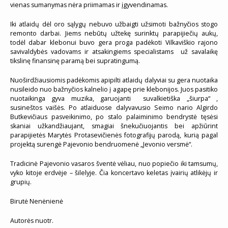
vienas sumanymas nėra priimamas ir įgyvendinamas.
Iki atlaidų dėl oro sąlygų nebuvo užbaigti užsimoti bažnyčios stogo
remonto darbai. Jiems nebūtų užtekę surinktų parapijiečių aukų,
todėl dabar klebonui buvo gera proga padėkoti Vilkaviškio rajono
savivaldybės vadovams ir atsakingiems specialistams už savalaikę
tikslinę finansinę paramą bei supratingumą.
Nuoširdžiausiomis padėkomis apipilti atlaidų dalyviai su gera nuotaika
nusileido nuo bažnyčios kalnelio į agapę prie klebonijos. Juos pasitiko
nuotaikinga gyva muzika, garuojanti suvalkietiška „šiurpa“ ,
susineštos vaišės. Po atlaiduose dalyvavusio Seimo nario Algirdo
Butkevičiaus pasveikinimo, po stalo palaiminimo bendrystė tęsėsi
skaniai užkandžiaujant, smagiai šnekučiuojantis bei apžiūrint
parapijietės Marytės Protasevičienės fotografijų parodą, kurią pagal
projektą surengė Pajevonio bendruomenė „Jevonio versmė“.
Tradicinė Pajevonio vasaros šventė vėliau, nuo popiečio iki tamsumų,
vyko kitoje erdvėje – šilelyje. Čia koncertavo keletas įvairių atlikėjų ir
grupių.
Birutė Nenėnienė
Autorės nuotr.