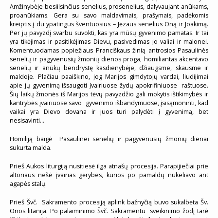
Amžinybėje besiilsinčius senelius, prosenelius, dalyvaujant anūkams,
proanūkiams. Gera su savo maldavimais, prašymais, padėkomis
kreiptis į du ypatingus šventuosius – Jėzaus senelius Oną ir Joakimą.
Per jų pavyzdį svarbu suvokti, kas yra mūsų gyvenimo pamatas. Ir tai
yra tikėjimas ir pasitikėjimas Dievu, pasivedimas jo valiai ir malonei.
Komentuodamas popiežiaus Pranciškaus žinią antrosios Pasaulinės
senelių ir pagyvenusių žmonių dienos proga, homiliantas akcentavo
senelių ir anūkų bendrystę kasdienybėje, džiaugsme, skausme ir
maldoje. Plačiau paaiškino, jog Marijos gimdytojų vardai, liudijimai
apie jų gyvenimą išsaugoti įvairiuose žydų apokrifiniuose raštuose.
Šių laikų žmonės iš Marijos tėvų pavyzdžio gali mokytis ištikimybės ir
kantrybės įvairiuose savo gyvenimo išbandymuose, įsisąmoninti, kad
vaikai yra Dievo dovana ir juos turi palydėti į gyvenimą, bet
nesisavinti…
Homiliją baigė Pasaulinei senelių ir pagyvenusių žmonių dienai
sukurta malda.
Prieš Aukos liturgiją nusitiesė ilga atnašų procesija. Parapijiečiai prie
altoriaus nešė įvairias gėrybes, kurios po pamaldų nukeliavo ant
agapės stalų.
Prieš Švč. Sakramento procesiją aplink bažnyčią buvo sukalbėta Šv.
Onos litanija. Po palaiminimo Švč. Sakramentu sveikinimo žodį tarė