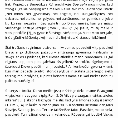
link. Popiežius Benediktas XVI enciklikoje
Spe salvi
mus mokė, kad
žmogui „reikia besąlygiškos meilės. Reikia tikrumo, leidžiančio ištarti:
„Nei mirtis, nei gyvenimas, nei angelai, nei kunigaikštystės, nei
dabartis, nei ateitis, nei galybės, nei aukštumos, nei gelmės, nei jokie
kiti kūriniai negalės mūsų atskirti nuo Dievo meilės, kuri yra mūsų
Viešpatyje Kristuje Jėzuje“ (Rom 8, 38–39)“ [6]. Jėzus, mūsų meilė ir
viltis, prisikėlė [7], jis gyvas ir šlovingai viešpatauja. Mirtis virto pergale,
ir čia glūdi krikščionių tikėjimas ir didžioji viltis: Kristaus prisikėlime!
Štai trečiasis raginimas atsiversti – kvietimas puoselėti viltį, pasitikėti
Dievu ir jo didžiuoju pažadu – amžinuoju gyvenimu. Paklauskime
savęs: ar esu įsitikinęs, kad Dievas atleidžia mano nuodėmes? O gal
elgiuosi taip, tarsi pats galėčiau išsigelbėti? Ar trokštu išgelbėjimo ir
šaukiuosi Dievo padėti man jį pasiekti? Ar konkrečiai gyvenu viltimi,
kuri man padeda skaityti istorijos įvykius ir skatina įsipareigoti siekti
teisingumo, brolybės, rūpintis bendrais namais ir kad niekas nebūtų
paliktas nuošalyje?
Seserys ir broliai, Dievo meilės Jėzuje Kristuje dėka esame išsaugomi
viltyje, kuri neapgauna (plg. Rom 5, 5). Viltis yra saugus ir tvirtas „sielos
inkaras“ [8]. Ji skatina Bažnyčią melstis, kad „visi žmonės būtų išganyti“
(1 Tim 2, 4), ir laukti susivienijimo su Sužadėtiniu Kristumi dangaus
šlovėje. Šventoji Jėzaus Teresė tai išreiškė taip: „Pasitikėk, mano siela,
pasitikėk! Tu nežinai dienos ir valandos. Rūpestingai budėk! Viskas