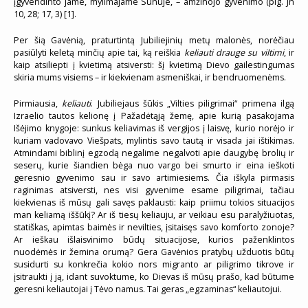
įgyvendinto jame, mylimajame Sūnuje, – amžinojo gyvenimo (plg. Jn
10, 28; 17, 3) [1].
Per šią Gavėnią, praturtintą Jubiliejinių metų malonės, norėčiau
pasiūlyti keletą minčių apie tai, ką reiškia
keliauti drauge su viltimi
, ir
kaip atsiliepti į kvietimą atsiversti: šį kvietimą Dievo gailestingumas
skiria mums visiems – ir kiekvienam asmeniškai, ir bendruomenėms.
Pirmiausia,
keliauti
. Jubiliejaus šūkis „Vilties piligrimai“ primena ilgą
Izraelio tautos kelionę į Pažadėtąją žemę, apie kurią pasakojama
Išėjimo knygoje: sunkus keliavimas iš vergijos į laisvę, kurio norėjo ir
kuriam vadovavo Viešpats, mylintis savo tautą ir visada jai ištikimas.
Atmindami biblinį egzodą negalime negalvoti apie daugybę brolių ir
seserų, kurie šiandien bėga nuo vargo bei smurto ir eina ieškoti
geresnio gyvenimo sau ir savo artimiesiems. Čia iškyla pirmasis
raginimas atsiversti, nes visi gyvenime esame piligrimai, tačiau
kiekvienas iš mūsų gali savęs paklausti: kaip priimu tokios situacijos
man keliamą iššūkį? Ar iš tiesų keliauju, ar veikiau esu paralyžiuotas,
statiškas, apimtas baimės ir nevilties, įsitaisęs savo komforto zonoje?
Ar ieškau išlaisvinimo būdų situacijose, kurios paženklintos
nuodėmės ir žemina orumą? Gera Gavėnios pratybų užduotis būtų
susidurti su konkrečia kokio nors migranto ar piligrimo tikrove ir
įsitraukti į ją, idant suvoktume, ko Dievas iš mūsų prašo, kad būtume
geresni keliautojai į Tėvo namus. Tai geras „egzaminas“ keliautojui.