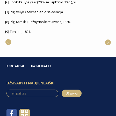
[6] Enciklika
Spe salvi
(2007 m. lapkričio 30 d.), 26.
[7] Plg. Velykų sekmadienio sekvencija.
[8] Plg. Katalikų Bažnyčios katekizmas, 1820.
[9] Ten pat, 1821.
KONTAKTAI
KATALIKAI.LT
UŽSISAKYTI NAUJIENLAIŠKĮ