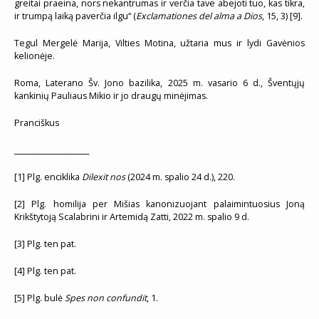
greitai praeina, nors nekantrumas ir verčia tave abejoti tuo, kas tikra,
ir trumpą laiką paverčia ilgu“ (
Exclamationes del alma a Dios
, 15, 3) [9].
Tegul Mergelė Marija, Vilties Motina, užtaria mus ir lydi Gavėnios
kelionėje.
Roma, Laterano Šv. Jono bazilika, 2025 m. vasario 6 d., Šventųjų
kankinių Pauliaus Mikio ir jo draugų minėjimas.
Pranciškus
_____________________
[1] Plg. enciklika
Dilexit nos
(2024 m. spalio 24 d.), 220.
[2] Plg. homilija per Mišias kanonizuojant palaimintuosius Joną
Krikštytoją Scalabrini ir Artemidą Zatti, 2022 m. spalio 9 d.
[3] Plg. ten pat.
[4] Plg. ten pat.
[5] Plg. bulė
Spes non confundit
, 1.