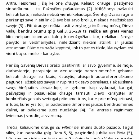
Antra, leiskimės į šią kelionę
drauge
. Keliauti drauge, pasižymėti
sinodiškumu – tai Bažnyčios pašaukimas [2]. Krikščionys pašaukti
keliauti kartu, niekada nebūti vieniši keliautojai. Šventoji Dvasia ragina
peržengti save ir eiti link Dievo bei savo brolių, niekada neužsisklęsti
savyje [3] . Eiti drauge reiškia austi vienybę, grindžiamą mūsų, Dievo
vaikų, bendru orumu (plg. Gal 3, 26–28); tai reiškia eiti greta vienas
kito, nelipant kitam ant kulnų ir neužgožiant kito, nelaikant širdyje
pavydo ar veidmainystės, neleidžiant niekam atsilikti ar jaustis
atstumtam. Eikime ta pačia kryptimi, link to paties tikslo, klausydamiesi
vieni kitų su meile ir kantrybe.
Per šią Gavėnią Dievas prašo pasitikrinti, ar savo gyvenime, šeimoje,
darbovietėje, parapijoje ar vienuolinėje bendruomenėje gebame
keliauti drauge su kitais, klausytis, atsispirti autoreferentiškumo
pagundai užsisklęsti savyje ir rūpintis tik savo poreikiais. Paklauskime
savęs Viešpaties akivaizdoje, ar gebame kaip vyskupai, kunigai,
pašvęstieji ir pasauliečiai drauge tarnauti Dievo karalystei; ar
konkrečiais gestais svetingai priimame tuos, kurie prie mūsų artinasi,
ir tuos, kurie yra toli; ar padedame žmonėms jaustis bendruomenės
dalimi, ar paliekame juos nuošalyje [4]. Tai antrasis raginimas:
kvietimas į sinodinį atsivertimą.
Trečia, keliaukime drauge
su viltimi
dėl mums duoto pažado. Tegul
viltis, kuri nenuvilia (plg. Rom 5, 5), pagrindinė Jubiliejaus žinia [5],
būna mums siekiamas horizontas Gavėnios kelionėje Velykų pergalės