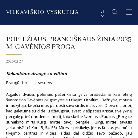
VILKAVIŠKIO VYSKUPIJA
LT
APIE VYSKUPIJĄ
PL STRESZCZENIE
POPIEŽIAUS PRANCIŠKAUS ŽINIA 2025
DVASININKAI
EN SUMMARY
M. GAVĖNIOS PROGA
INSTITUCIJOS IR ORGANIZACIJOS
DE ZUSAMMENFASSUNG
2025-02-27
DEKANATAI IR PARAPIJOS
IT SOMMARIO
Keliaukime drauge su viltimi
Brangūs broliai ir seserys!
PAŠVĘSTAS GYVENIMAS
Atgailos dvasia, pelenais paženklinta galva pradedame kasmetinę
šventosios Gavėnios piligrimystę su tikėjimu ir viltimi. Bažnyčia, motina
ir mokytoja, kviečia mus paruošti savo širdis ir atsiverti Dievo malonei,
kad galėtume su dideliu džiaugsmu švęsti Viešpaties Kristaus velykinę
pergalę prieš nuodėmę ir mirtį, kaip skelbė šventasis Paulius: „Pergalė
sunaikino mirtį! Kurgi, mirtie, tavoji pergalė? Kurgi, mirtie, tavasis
geluonis?!“ (1 Kor 15, 54–55). Miręs ir prisikėlęs Jėzus Kristus yra mūsų
tikėjimo centras ir vilties laidas dėl didžio Tėvo pažado, jau