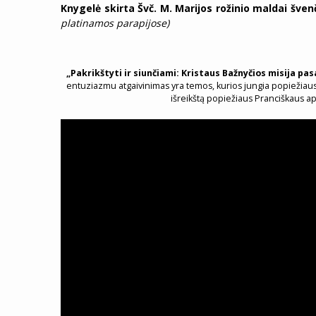
Knygelė skirta Švč. M. Marijos rožinio maldai šven
platinamos parapijose)
„Pakrikštyti ir siunčiami: Kristaus Bažnyčios misija pas
entuziazmu atgaivinimas yra temos, kurios jungia popiežiaus
išreikštą popiežiaus Pranciškaus a