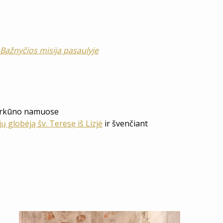
s Bažnyčios misija pasaulyje
erkūno namuose
jų globėją šv. Teresę iš Lizjė
ir švenčiant