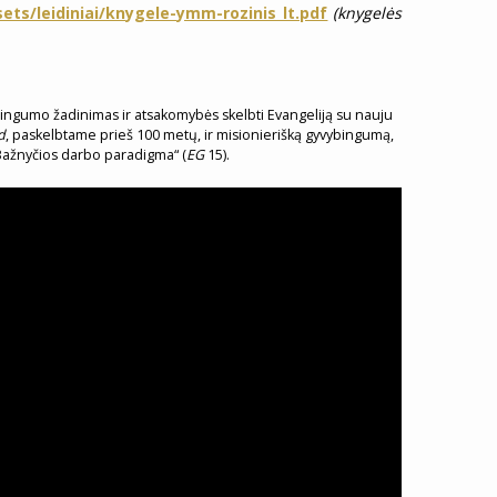
ssets/leidiniai/knygele-ymm-rozinis_lt.pdf
(knygelės
ngumo žadinimas ir atsakomybės skelbti Evangeliją su nauju
d
, paskelbtame prieš 100 metų, ir misionierišką gyvybingumą,
o Bažnyčios darbo paradigma“ (
EG
15).