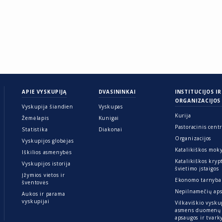
APIE VYSKUPIJĄ
DVASININKAI
INSTITUCIJOS IR
ORGANIZACIJOS
Vyskupija šiandien
Vyskupas
Kurija
Žemėlapis
Kunigai
Pastoracinis cent
Statistika
Diakonai
Organizacijos
Vyskupijos globėjas
Katalikiškos mok
Iškilios asmenybės
Katalikiškos kryp
Vyskupijos istorija
švietimo įstaigos
Įžymios vietos ir
Ekonomo tarnyba
šventovės
Nepilnamečių ap
Aukos ir parama
vyskupijai
Vilkaviškio vysku
asmens duomenų
apsaugos ir tvar