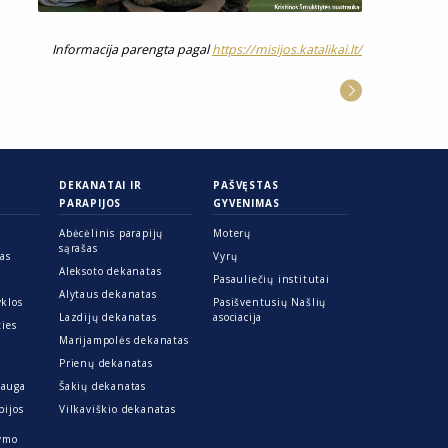
Informacija parengta pagal
https://misijos.katalikai.lt/
DEKANATAI IR
PAŠVĘSTAS
PARAPIJOS
GYVENIMAS
Abėcėlinis parapijų
Moterų
sąrašas
ras
Vyrų
Aleksoto dekanatas
Pasauliečių institutai
Alytaus dekanatas
yklos
Pasišventusių Našlių
Lazdijų dekanatas
asociacija
ties
Marijampolės dekanatas
Prienų dekanatas
sauga
Šakių dekanatas
pijos
Vilkaviškio dekanatas
kymo