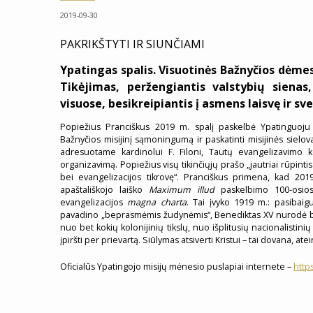
2019-09-30
PAKRIKŠTYTI IR SIUNČIAMI
Ypatingas spalis. Visuotinės Bažnyčios dėmes
Tikėjimas, peržengiantis valstybių sienas,
visuose, besikreipiantis į asmens laisvę ir s
Popiežius Pranciškus 2019 m. spalį paskelbė Ypatinguoju 
Bažnyčios misijinį sąmoningumą ir paskatinti misijinės sielov
adresuotame kardinolui F. Filoni, Tautų evangelizavimo k
organizavimą. Popiežius visų tikinčiųjų prašo „jautriai rūpint
bei evangelizacijos tikrovę“. Pranciškus primena, kad 20
apaštališkojo laiško
Maximum illud
paskelbimo 100-osios
evangelizacijos
magna charta
. Tai įvyko 1919 m.: pasibaig
pavadino „beprasmėmis žudynėmis“, Benediktas XV nurodė būtin
nuo bet kokių kolonijinių tikslų, nuo išplitusių nacionalistinių
įpiršti per prievartą. Siūlymas atsiverti Kristui – tai dovana, atei
Oficialūs Ypatingojo misijų mėnesio puslapiai internete –
https