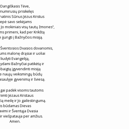
Dangiškasis Tėve,
 numirusių prisikėlęs
natinis Sūnus Jėzus Kristus
liepė savo sekėjams
ti Jo mokiniais visų tautų žmones“,
s primeni, kad per Krikštą
įjungti į Bažnyčios misiją.
Šventosios Dvasios dovanomis,
ms malonę drąsiai ir uoliai
liudyti Evangeliją,
ydami Bažnyčiai patikėtą ir
baigtą įgyvendinti misiją
e naujų veiksmingų būdų
pasaulyje gyvenimą ir šviesą.
gai padėk visoms tautoms
iimti Jėzaus Kristaus
ią meilę ir Jo gailestingumą.
Jis būdamas Dievas
avimi ir Šventąja Dvasia
ir viešpatauja per amžius.
Amen.