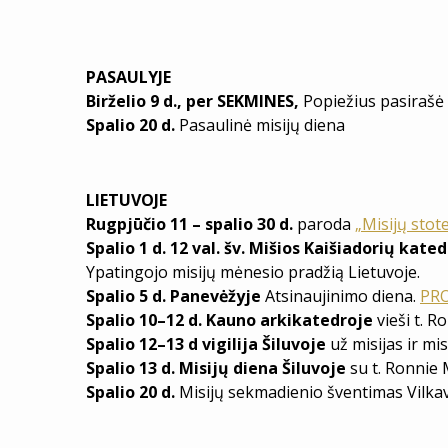
PASAULYJE
Birželio 9 d., per SEKMINES,
Popiežius pasirašė
Spalio 20 d.
Pasaulinė misijų diena
LIETUVOJE
Rugpjūčio 11 – spalio 30 d.
paroda
„Misijų stot
Spalio 1 d. 12 val. šv. Mišios Kaišiadorių kate
Ypatingojo misijų mėnesio pradžią Lietuvoje.
Spalio 5 d. Panevėžyje
Atsinaujinimo diena.
PR
Spalio 10–12 d. Kauno arkikatedroje
vieši t. 
Spalio 12–13 d vigilija Šiluvoje
už misijas ir mis
Spalio 13 d. Misijų diena Šiluvoje
su t. Ronnie
Spalio 20 d.
Misijų sekmadienio šventimas Vilkav