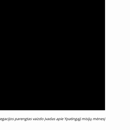
egacijos parengtas vaizdo įvadas apie Ypatingąjį misijų mėnesį