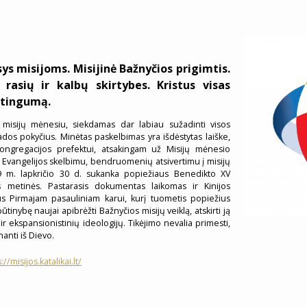
ys misijoms. Misijinė Bažnyčios prigimtis.
 rasių ir kalbų skirtybes. Kristus visas
vetingumą.
misijų mėnesiu, siekdamas dar labiau sužadinti visos
ados pokyčius. Minėtas paskelbimas yra išdėstytas laiške,
ongregacijos prefektui, atsakingam už Misijų mėnesio
is Evangelijos skelbimu, bendruomenių atsivertimu į misijų
19 m. lapkričio 30 d. sukanka popiežiaus Benedikto XV
 metinės. Pastarasis dokumentas laikomas ir Kinijos
us Pirmajam pasauliniam karui, kurį tuometis popiežius
ybę naujai apibrėžti Bažnyčios misijų veiklą, atskirti ją
 ir ekspansionistinių ideologijų. Tikėjimo nevalia primesti,
nanti iš Dievo.
://misijos.katalikai.lt/