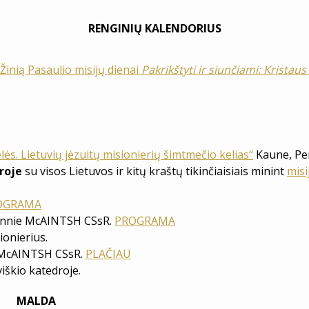
RENGINIŲ KALENDORIUS
Žinią Pasaulio misijų dienai
Pakrikštyti ir siunčiami: Kristau
elės. Lietuvių jėzuitų misionierių šimtmečio kelias“
Kaune, P
droje
su visos Lietuvos ir kitų kraštų tikinčiaisiais minint
misi
OGRAMA
Ronnie McAINTSH CSsR.
PROGRAMA
ionierius.
 McAINTSH CSsR.
PLAČIAU
iškio katedroje.
MALDA