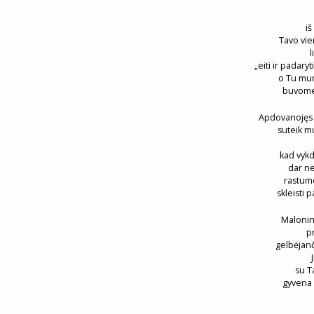
iš
Tavo vie
„eiti ir padary
o Tu mum
buvome 
Apdovanojęs 
suteik mu
kad vykd
dar ne
rastum
skleisti 
Malonin
pr
gelbėjanč
su T
gyvena 