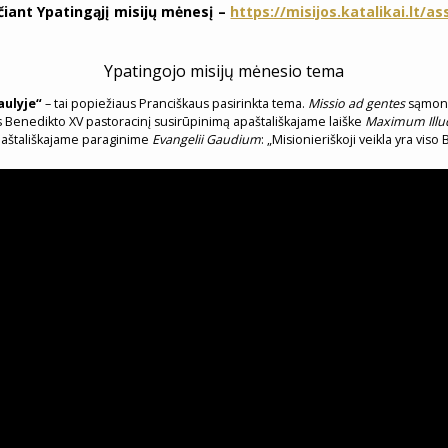
čiant Ypatingąjį misijų mėnesį –
https://misijos.katalikai.lt/a
Ypatingojo misijų mėnesio tema
aulyje“
– tai popiežiaus Pranciškaus pasirinkta tema.
Missio ad gentes
sąmoni
 Benedikto XV pastoracinį susirūpinimą apaštališkajame laiške
Maximum Illu
paštališkajame paraginime
Evangelii Gaudium
: „Misionieriškoji veikla yra vis