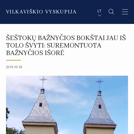
VILKAVIŠKIO VYSKUPIJA
LT
APIE VYSKUPIJĄ
PL STRESZCZENIE
ŠEŠTOKŲ BAŽNYČIOS BOKŠTAI JAU IŠ
DVASININKAI
EN SUMMARY
TOLO ŠVYTI: SUREMONTUOTA
BAŽNYČIOS IŠORĖ
INSTITUCIJOS IR ORGANIZACIJOS
DE ZUSAMMENFASSUNG
2019-10-18
DEKANATAI IR PARAPIJOS
IT SOMMARIO
PAŠVĘSTAS GYVENIMAS