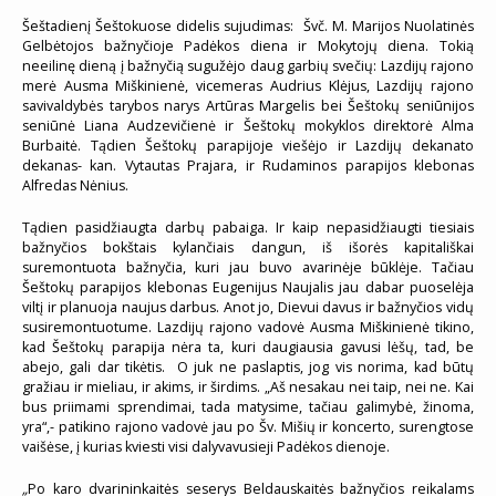
Šeštadienį Šeštokuose didelis sujudimas: Švč. M. Marijos Nuolatinės
Gelbėtojos bažnyčioje Padėkos diena ir Mokytojų diena. Tokią
neeilinę dieną į bažnyčią sugužėjo daug garbių svečių: Lazdijų rajono
merė Ausma Miškinienė, vicemeras Audrius Klėjus, Lazdijų rajono
savivaldybės tarybos narys Artūras Margelis bei Šeštokų seniūnijos
seniūnė Liana Audzevičienė ir Šeštokų mokyklos direktorė Alma
Burbaitė. Tądien Šeštokų parapijoje viešėjo ir Lazdijų dekanato
dekanas- kan. Vytautas Prajara, ir Rudaminos parapijos klebonas
Alfredas Nėnius.
Tądien pasidžiaugta darbų pabaiga. Ir kaip nepasidžiaugti tiesiais
bažnyčios bokštais kylančiais dangun, iš išorės kapitališkai
suremontuota bažnyčia, kuri jau buvo avarinėje būklėje. Tačiau
Šeštokų parapijos klebonas Eugenijus Naujalis jau dabar puoselėja
viltį ir planuoja naujus darbus. Anot jo, Dievui davus ir bažnyčios vidų
susiremontuotume. Lazdijų rajono vadovė Ausma Miškinienė tikino,
kad Šeštokų parapija nėra ta, kuri daugiausia gavusi lėšų, tad, be
abejo, gali dar tikėtis. O juk ne paslaptis, jog vis norima, kad būtų
gražiau ir mieliau, ir akims, ir širdims. „Aš nesakau nei taip, nei ne. Kai
bus priimami sprendimai, tada matysime, tačiau galimybė, žinoma,
yra“,- patikino rajono vadovė jau po Šv. Mišių ir koncerto, surengtose
vaišėse, į kurias kviesti visi dalyvavusieji Padėkos dienoje.
„
Po karo dvarininkaitės seserys Beldauskaitės bažnyčios reikalams