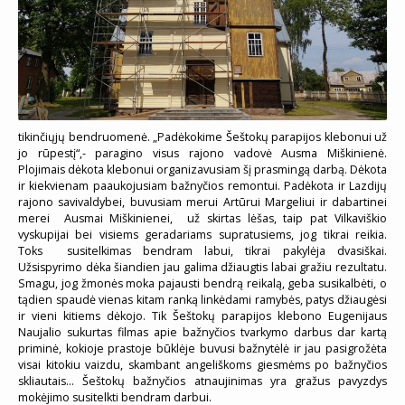
tikinčiųjų bendruomenė. „Padėkokime Šeštokų parapijos klebonui už
jo rūpestį“,- paragino visus rajono vadovė Ausma Miškinienė.
Plojimais dėkota klebonui organizavusiam šį prasmingą darbą. Dėkota
ir kiekvienam paaukojusiam bažnyčios remontui. Padėkota ir Lazdijų
rajono savivaldybei, buvusiam merui Artūrui Margeliui ir dabartinei
merei Ausmai Miškinienei, už skirtas lėšas, taip pat Vilkaviškio
vyskupijai bei visiems geradariams supratusiems, jog tikrai reikia.
Toks susitelkimas bendram labui, tikrai pakylėja dvasiškai.
Užsispyrimo dėka šiandien jau galima džiaugtis labai gražiu rezultatu.
Smagu, jog žmonės moka pajausti bendrą reikalą, geba susikalbėti, o
tądien spaudė vienas kitam ranką linkėdami ramybės, patys džiaugėsi
ir vieni kitiems dėkojo. Tik Šeštokų parapijos klebono Eugenijaus
Naujalio sukurtas filmas apie bažnyčios tvarkymo darbus dar kartą
priminė, kokioje prastoje būklėje buvusi bažnytėlė ir jau pasigrožėta
visai kitokiu vaizdu, skambant angeliškoms giesmėms po bažnyčios
skliautais… Šeštokų bažnyčios atnaujinimas yra gražus pavyzdys
mokėjimo susitelkti bendram darbui.