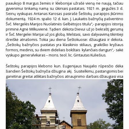
paaukojo 8 margus žemės ir klebonijai užrašė vieną ne naują, tačiau
gyvenimui tinkamą namą su ūkiniais pastatais. 1921 m. gegužės 3 d.
Seinų vyskupas Antanas Karosas pasirašė Šeštokų parapijos įkūrimo
dokumentą. 1924 m. spalio 12 d. kan. J. Laukaitis bažnyčią pašventino
Švč. Mergelės Marijos Nuolatinės Gelbėtojos titulu“,- parapijos istoriją
priminė Agnė Milkuvienė. Tądien dėkota Dievui už jo bekraštį gerumą
ir Švč. Mergelei Marijai už jos globą. Melstasi, savo dalyvavimą tikintieji
išreiškė atnašomis. Tokia jau diena Šeštokuose: džiaugtasi ir dėkota.
„
Šeštokų bažnyčios pastatas yra klasikinio stiliaus, graikiško kryžiaus
formos, medinis, su dviem dideliais bokštais
kylančiais dangun“,- sakė
vyskupo generalvikaras – mons. teol. lic. Gintautas Kuliešius.
Šeštokų parapijos klebono kun. Eugenijaus Naujalio rūpesčio dėka
šiandien Šeštokų bažnyčia džiugina akį. Susitelkimu, pastangomis bei
ganėtinai greitai atliktais
bažnyčios atnaujinimo darbais džiaugiasi visa