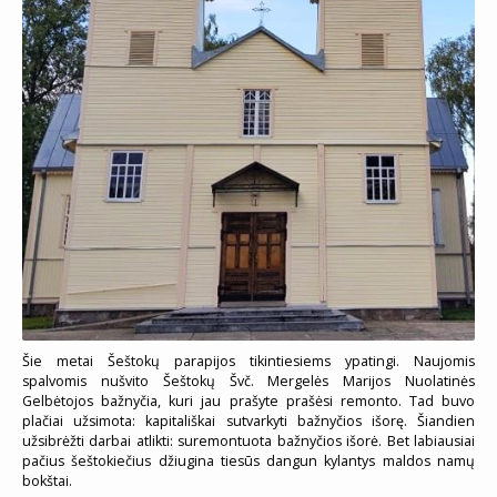
Šie metai Šeštokų parapijos tikintiesiems ypatingi. Naujomis
spalvomis nušvito Šeštokų Švč. Mergelės Marijos Nuolatinės
Gelbėtojos bažnyčia, kuri jau prašyte prašėsi remonto. Tad buvo
plačiai užsimota: kapitališkai sutvarkyti bažnyčios išorę. Šiandien
užsibrėžti darbai atlikti: suremontuota bažnyčios išorė. Bet labiausiai
pačius šeštokiečius džiugina tiesūs dangun kylantys maldos namų
bokštai.