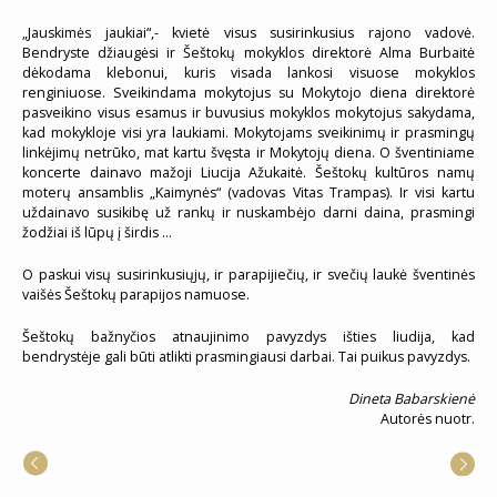
„Jauskimės jaukiai“,- kvietė visus susirinkusius rajono vadovė.
Bendryste džiaugėsi ir Šeštokų mokyklos direktorė Alma Burbaitė
dėkodama klebonui, kuris visada lankosi visuose mokyklos
renginiuose. Sveikindama mokytojus su Mokytojo diena direktorė
pasveikino visus esamus ir buvusius mokyklos mokytojus sakydama,
kad mokykloje visi yra laukiami. Mokytojams sveikinimų ir prasmingų
linkėjimų netrūko, mat kartu švęsta ir Mokytojų diena. O šventiniame
koncerte dainavo mažoji Liucija Ažukaitė. Šeštokų kultūros namų
moterų ansamblis „Kaimynės“ (vadovas Vitas Trampas). Ir visi kartu
uždainavo susikibę už rankų ir nuskambėjo darni daina, prasmingi
žodžiai iš lūpų į širdis …
O paskui visų susirinkusiųjų, ir parapijiečių, ir svečių laukė šventinės
vaišės Šeštokų parapijos namuose.
Šeštokų bažnyčios atnaujinimo pavyzdys išties liudija, kad
bendrystėje gali būti atlikti prasmingiausi darbai. Tai puikus pavyzdys.
Dineta Babarskienė
Autorės nuotr.