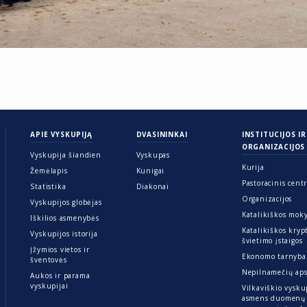
APIE VYSKUPIJĄ
DVASININKAI
INSTITUCIJOS IR
ORGANIZACIJOS
Vyskupija šiandien
Vyskupas
Kurija
Žemėlapis
Kunigai
Pastoracinis cent
Statistika
Diakonai
Organizacijos
Vyskupijos globėjas
Katalikiškos mok
Iškilios asmenybės
Katalikiškos kryp
Vyskupijos istorija
švietimo įstaigos
Įžymios vietos ir
Ekonomo tarnyba
šventovės
Nepilnamečių ap
Aukos ir parama
vyskupijai
Vilkaviškio vysku
asmens duomenų