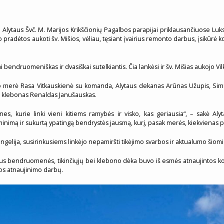
 Alytaus Švč. M. Marijos Krikščionių Pagalbos parapijai priklausančiuose Lu
ėtos aukoti šv. Mišios, vėliau, tęsiant įvairius remonto darbus, įsikūrė kop
bendruomeniškas ir dvasiškai sutelkiantis. Čia lankėsi ir šv. Mišias aukojo Vi
no merė Rasa Vitkauskienė su komanda, Alytaus dekanas Arūnas Užupis, Sim
 ir klebonas Renaldas Janušauskas.
nes, kurie linki vieni kitiems ramybės ir visko, kas geriausia“, – sakė 
nimą ir sukurtą ypatingą bendrystės jausmą, kurį, pasak merės, kiekvienas p
ngelija, susirinkusiems linkėjo nepamiršti tikėjimo svarbos ir aktualumo šiom
tus bendruomenės, tikinčiųjų bei klebono dėka buvo iš esmės atnaujintos kop
čios atnaujinimo darbų.