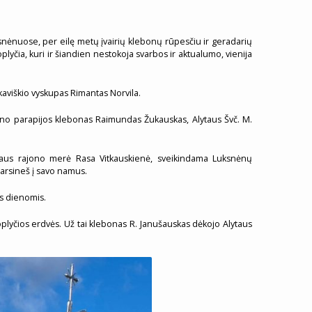
ksnėnuose, per eilę metų įvairių klebonų rūpesčiu ir geradarių
lyčia, kuri ir šiandien nestokoja svarbos ir aktualumo, vienija
lkaviškio vyskupas Rimantas Norvila.
no parapijos klebonas Raimundas Žukauskas, Alytaus Švč. M.
Alytaus rajono merė Rasa Vitkauskienė, sveikindama Luksnėnų
arsineš į savo namus.
is dienomis.
lyčios erdvės. Už tai klebonas R. Janušauskas dėkojo Alytaus