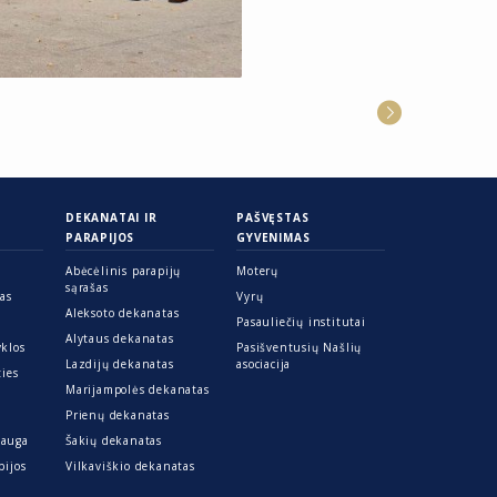
DEKANATAI IR
PAŠVĘSTAS
PARAPIJOS
GYVENIMAS
Abėcėlinis parapijų
Moterų
sąrašas
ras
Vyrų
Aleksoto dekanatas
Pasauliečių institutai
Alytaus dekanatas
yklos
Pasišventusių Našlių
Lazdijų dekanatas
asociacija
ties
Marijampolės dekanatas
Prienų dekanatas
sauga
Šakių dekanatas
pijos
Vilkaviškio dekanatas