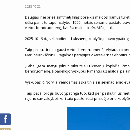
2025-10-22
Daugiau nei prieš šimtmetį kilęs poreikis maldos namus turėti
dėka pamažu tapo realybe. 1996 metais sename pastate buvo prad
vietos bendruomenę, kviečia maldai ir šv. Mišių aukai.
2025 10 19 d., sekmadienis Luksnėnų koplyčioje buvo ypatingai 
Taip pat susirinko gausi vietos bendruomenė, Alytaus rajo
Marijos Krikščionių Pagalbos parapijos vikaras Arnas Abraitis
„Labai gera matyti pilnut pilnutėlę Luksnėnų koplyčią. Žmo
bendruomenę. Ji padėkojo vyskupui Rimantui už maldą, palaimi
Vyskupas R. Norvila, remdamasis skaitiniais ir sekmadienio eva
Taip pat ši proga buvo ypatinga tuo, kad per paskutinius me
rajono savivaldybei, kuri taip pat ženkliai prisidėjo prie koply