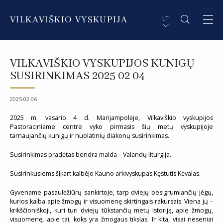
VILKAVIŠKIO VYSKUPIJA
LT
APIE VYSKUPIJĄ
PL STRESZCZENIE
VILKAVIŠKIO VYSKUPIJOS KUNIGŲ
DVASININKAI
EN SUMMARY
SUSIRINKIMAS 2025 02 04
INSTITUCIJOS IR ORGANIZACIJOS
DE ZUSAMMENFASSUNG
2025-02-06
DEKANATAI IR PARAPIJOS
IT SOMMARIO
2025 m. vasario 4 d. Marijampolėje, Vilkaviškio vyskupijos
Pastoraciniame centre vyko pirmasis šių metų vyskupijoje
tarnaujančių kunigų ir nuolatinių diakonų susirinkimas.
PAŠVĘSTAS GYVENIMAS
Susirinkimas pradėtas bendra malda – Valandų liturgija.
Susirinkusiems šįkart kalbėjo Kauno arkivyskupas Kęstutis Kėvalas.
Gyvename pasaulėžiūrų sankirtoje, tarp dviejų besigrumiančių jėgų,
kurios kalba apie žmogų ir visuomenę skirtingais rakursais. Viena jų –
krikščioniškoji, kuri turi dviejų tūkstančių metų istoriją, apie žmogų,
visuomenę, apie tai, koks yra žmogaus tikslas. Ir kita, visai neseniai