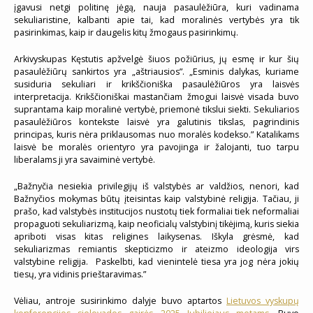
įgavusi netgi politinę jėgą, nauja pasaulėžiūra, kuri vadinama
sekuliaristine, kalbanti apie tai, kad moralinės vertybės yra tik
pasirinkimas, kaip ir daugelis kitų žmogaus pasirinkimų.
Arkivyskupas Kęstutis apžvelgė šiuos požiūrius, jų esmę ir kur šių
pasaulėžiūrų sankirtos yra „aštriausios”. „Esminis dalykas, kuriame
susiduria sekuliari ir krikščioniška pasaulėžiūros yra laisvės
interpretacija. Krikščioniškai mastančiam žmogui laisvė visada buvo
suprantama kaip moralinė vertybė, priemonė tikslui siekti. Sekuliarios
pasaulėžiūros kontekste laisvė yra galutinis tikslas, pagrindinis
principas, kuris nėra priklausomas nuo moralės kodekso.” Katalikams
laisvė be moralės orientyro yra pavojinga ir žalojanti, tuo tarpu
liberalams ji yra savaiminė vertybė.
„Bažnyčia nesiekia privilegijų iš valstybės ar valdžios, nenori, kad
Bažnyčios mokymas būtų įteisintas kaip valstybinė religija. Tačiau, ji
prašo, kad valstybės institucijos nustotų tiek formaliai tiek neformaliai
propaguoti sekuliarizmą, kaip neoficialų valstybinį tikėjimą, kuris siekia
apriboti visas kitas religines laikysenas. Iškyla grėsmė, kad
sekuliarizmas remiantis skepticizmo ir ateizmo ideologija virs
valstybine religija. Paskelbti, kad vienintelė tiesa yra jog nėra jokių
tiesų, yra vidinis prieštaravimas.”
Vėliau, antroje susirinkimo dalyje buvo aptartos
Lietuvos vyskupų