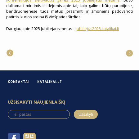
konferencijos sielovados gairės 2025 Jubiliejaus metams
. Buvo
dalijamasi mintimis ir idėjomis apie tai, kaip galima būtų parapijose,
bendruomenėse tuos metus įprasminti ir žmonėms padovanoti
patirtis, kurios ateina iš Viešpaties širdies.
Daugiau apie 2025 Jubiliejaus metus –
jubiliejus2025.katalikai.lt
KONTAKTAI
KATALIKAI.LT
UŽSISAKYTI NAUJIENLAIŠKĮ