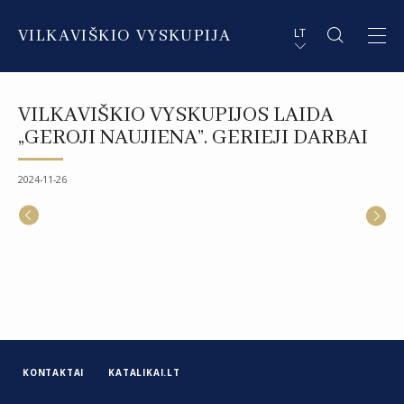
VILKAVIŠKIO VYSKUPIJA
LT
APIE VYSKUPIJĄ
PL STRESZCZENIE
VILKAVIŠKIO VYSKUPIJOS LAIDA
DVASININKAI
EN SUMMARY
„GEROJI NAUJIENA”. GERIEJI DARBAI
INSTITUCIJOS IR ORGANIZACIJOS
DE ZUSAMMENFASSUNG
2024-11-26
DEKANATAI IR PARAPIJOS
IT SOMMARIO
PAŠVĘSTAS GYVENIMAS
KONTAKTAI
KATALIKAI.LT