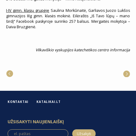
I-IV gimn. klasių grupėje
Saulina Morkūnaitė, Garliavos Juozo Lukšos
gimnazijos IIIg gimn. klasės mokinė. Eilėraštis „Iš Tavo lūpų – mano
širdį“ Facebook paskyroje surinko 257 balsus. Mergaitės mokytoja –
Daiva Bruzgienė.
Vilkaviškio vyskupijos katechetikos centro informacija
KONTAKTAI
KATALIKAI.LT
UŽSISAKYTI NAUJIENLAIŠKĮ