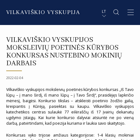
VILKAVIŠKIO VYSKUPIJA
LT
APIE VYSKUPIJĄ
PL STRESZCZENIE
VILKAVIŠKIO VYSKUPIJOS
DVASININKAI
EN SUMMARY
MOKSLEIVIŲ POETINĖS KŪRYBOS
KONKURSAS NUSTEBINO MOKINIŲ
INSTITUCIJOS IR ORGANIZACIJOS
DE ZUSAMMENFASSUNG
DARBAIS
DEKANATAI IR PARAPIJOS
IT SOMMARIO
2022-02-04
PAŠVĘSTAS GYVENIMAS
Vilkaviškio vyskupijos moksleivių poetinės kūrybos konkursas „Iš Tavo
lūpų – į mano širdį, iš mano lūpų – į Tavo Širdį“, prasidėjęs lapkričio
mėnesį, baigėsi. Konkurso tikslas – atskleisti poetinio žodžio galią,
kreipiantis į Kūrėją, pasiektas su kaupu. Vilkaviškio vyskupijos
katechetikos centras sulaukė 77 eilėraščių iš 17 įvairių dekanatų
ugdymo įstaigų. Kai kurie konkurso dalyviai atsiuntė ne po vieną
darbą, patvirtindami, kad poezija kuriama ir laukia savo skaitytojo.
Konkursas vyko trijose amžiaus kategorijose: 1-4 klasių mokiniai