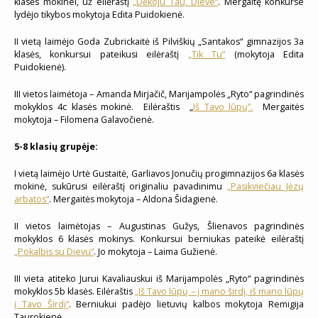
klasės mokinei, už eilėraštį
„Dėkoju Tau, Dieve“
. Mergaitę konkurse
lydėjo tikybos mokytoja Edita Puidokienė.
II vietą laimėjo Goda Zubrickaitė iš Pilviškių „Santakos“ gimnazijos 3a
klasės, konkursui pateikusi eilėraštį
„Tik Tu“
(mokytoja Edita
Puidokienė).
III vietos laimėtoja – Amanda Mirjačič, Marijampolės „Ryto“ pagrindinės
mokyklos 4c klasės mokinė. Eilėraštis „
Iš Tavo lūpų”.
Mergaitės
mokytoja – Filomena Galavočienė.
5-8 klasių grupėje:
I vietą laimėjo Urtė Gustaitė, Garliavos Jonučių progimnazijos 6a klasės
mokinė, sukūrusi eilėraštį originaliu pavadinimu
„Pasikviečiau Jėzų
arbatos“
. Mergaitės mokytoja – Aldona Šidagienė.
II vietos laimėtojas – Augustinas Gužys, Šlienavos pagrindinės
mokyklos 6 klasės mokinys. Konkursui berniukas pateikė eilėraštį
„Pokalbis su Dievu“
. Jo mokytoja – Laima Gužienė.
III vieta atiteko Jurui Kavaliauskui iš Marijampolės „Ryto“ pagrindinės
mokyklos 5b klasės. Eilėraštis
„Iš Tavo lūpų – į mano širdį, iš mano lūpų
į Tavo Širdį“
. Berniukui padėjo lietuvių kalbos mokytoja Remigija
Taurokienė.