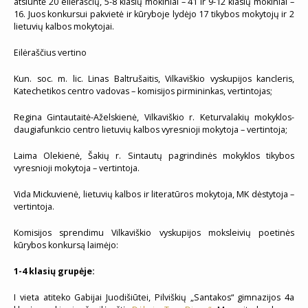
atsiuntė 20 eilėraščių, 5-8 klasių mokiniai – 41 ir 9-12 klasių mokiniai –
16. Juos konkursui pakvietė ir kūryboje lydėjo 17 tikybos mokytojų ir 2
lietuvių kalbos mokytojai.
Eilėraščius vertino
Kun. soc. m. lic. Linas Baltrušaitis, Vilkaviškio vyskupijos kancleris,
Katechetikos centro vadovas – komisijos pirmininkas, vertintojas;
Regina Gintautaitė-Aželskienė, Vilkaviškio r. Keturvalakių mokyklos-
daugiafunkcio centro lietuvių kalbos vyresnioji mokytoja – vertintoja;
Laima Olekienė, Šakių r. Sintautų pagrindinės mokyklos tikybos
vyresnioji mokytoja – vertintoja.
Vida Mickuvienė, lietuvių kalbos ir literatūros mokytoja, MK dėstytoja –
vertintoja.
Komisijos sprendimu Vilkaviškio vyskupijos moksleivių poetinės
kūrybos konkursą laimėjo:
1-4 klasių grupėje:
I vieta atiteko Gabijai Juodišiūtei, Pilviškių „Santakos“ gimnazijos 4a