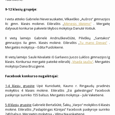
9-12 klasių grupėje:
I vieta atiteko Gabrielei Neverauskaitei, Vilkaviškio „Aušros“ gimnazijos
IIc gimn. klasės mokinei. Eilėraštis „
Mėnesis tikėjimo”
. Mergaitę
dalyvauti konkurse pakvietė tikybos mokytoja Danutė Voitiuk.
II vietą laimėjo Gabrielė Andriuškevičiūtė, Pilviškių „Santakos“
gimnazijos IIa gimn. klasės mokinė. Eilėraštis „
Tu mano Dievas”
.
Mergaitės mokytoja – Edita Puidokienė.
III vietą laimėjo Saulė Kėvalaitė iš Garliavos Juozo Lukšos gimnazijos Ig
klasės. Konkursui mergaitė pateikė eilėraštį
„Visada jaučiu“
. Mergaitės
mokytoja Daiva Bruzgienė.
Facebook konkurso nugalėtojai:
1-4 klasių grupėje
Upė Kunickaitė, Kauno r. Ringaudų pradinės
mokyklos 4 klasės mokinė. Eilėraštis „Esi gailestingas“ Facebook
paskyroje surinko 155 balsus. Mergaitės mokytoja – Julė Vaketienė.
5-8 klasių grupėje
Gabrielė Bertašiūtė, Šakių „Varpo“ mokyklos 6 klasės
mokinė. Eilėraštis „Paslaptingas Kūrėjas“ Facebook paskyroje surinko
249 balsus. Mergaitės mokytoja – Vilma Naujokaitienė.