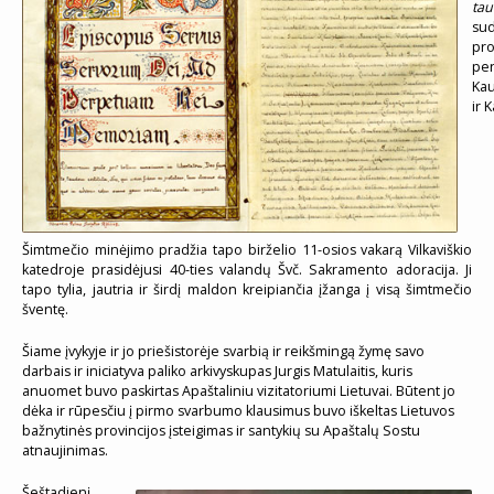
tau
sud
pro
pen
Kau
ir 
Šimtmečio minėjimo pradžia tapo birželio 11-osios vakarą Vilkaviškio
katedroje prasidėjusi 40-ties valandų Švč. Sakramento adoracija. Ji
tapo tylia, jautria ir širdį maldon kreipiančia įžanga į visą šimtmečio
šventę.
Šiame įvykyje ir jo priešistorėje svarbią ir reikšmingą žymę savo
darbais ir iniciatyva paliko arkivyskupas Jurgis Matulaitis, kuris
anuomet buvo paskirtas Apaštaliniu vizitatoriumi Lietuvai. Būtent jo
dėka ir rūpesčiu į pirmo svarbumo klausimus buvo iškeltas Lietuvos
bažnytinės provincijos įsteigimas ir santykių su Apaštalų Sostu
atnaujinimas.
Šeštadienį,