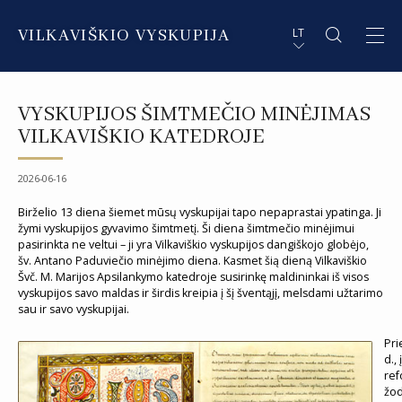
VILKAVIŠKIO VYSKUPIJA
LT
APIE VYSKUPIJĄ
PL STRESZCZENIE
VYSKUPIJOS ŠIMTMEČIO MINĖJIMAS
DVASININKAI
EN SUMMARY
VILKAVIŠKIO KATEDROJE
INSTITUCIJOS IR ORGANIZACIJOS
DE ZUSAMMENFASSUNG
2026-06-16
DEKANATAI IR PARAPIJOS
IT SOMMARIO
Birželio 13 diena šiemet mūsų vyskupijai tapo nepaprastai ypatinga. Ji
žymi vyskupijos gyvavimo šimtmetį. Ši diena šimtmečio minėjimui
pasirinkta ne veltui – ji yra Vilkaviškio vyskupijos dangiškojo globėjo,
PAŠVĘSTAS GYVENIMAS
šv. Antano Paduviečio minėjimo diena. Kasmet šią dieną Vilkaviškio
Švč. M. Marijos Apsilankymo katedroje susirinkę maldininkai iš visos
vyskupijos savo maldas ir širdis kreipia į šį šventąjį, melsdami užtarimo
sau ir savo vyskupijai.
Pri
d.,
ref
žod