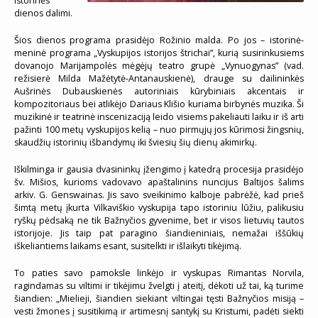
istorinės
dienos dalimi.
Šios dienos programa prasidėjo Rožinio malda. Po jos – istorinė-
meninė programa „Vyskupijos istorijos štrichai”, kurią susirinkusiems
dovanojo Marijampolės mėgėjų teatro grupė „Vynuogynas” (vad.
režisierė Milda Mažėtytė-Antanauskienė), drauge su dailininkės
Aušrinės Dubauskienės autoriniais kūrybiniais akcentais ir
kompozitoriaus bei atlikėjo Dariaus Klišio kuriama birbynės muzika. Ši
muzikinė ir teatrinė inscenizaciją leido visiems pakeliauti laiku ir iš arti
pažinti 100 metų vyskupijos kelią – nuo pirmųjų jos kūrimosi žingsnių,
skaudžių istorinių išbandymų iki šviesių šių dienų akimirkų.
Iškilminga ir gausia dvasininkų įžengimo į katedrą procesija prasidėjo
šv. Mišios, kurioms vadovavo apaštalinins nuncijus Baltijos šalims
arkiv. G. Genswainas. Jis savo sveikinimo kalboje pabrėžė, kad prieš
šimtą metų įkurta Vilkaviškio vyskupija tapo istoriniu lūžiu, palikusiu
ryškų pėdsaką ne tik Bažnyčios gyvenime, bet ir visos lietuvių tautos
istorijoje. Jis taip pat paragino šiandieniniais, nemažai iššūkių
iškeliantiems laikams esant, susitelkti ir išlaikyti tikėjimą.
To paties savo pamoksle linkėjo ir vyskupas Rimantas Norvila,
ragindamas su viltimi ir tikėjimu žvelgti į ateitį, dėkoti už tai, ką turime
šiandien: „Mielieji, šiandien siekiant viltingai tęsti Bažnyčios misiją –
vesti žmones į susitikimą ir artimesnį santykį su Kristumi, padėti siekti