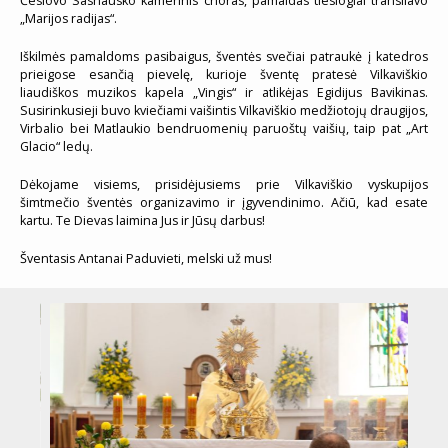
Česlovo Sasnausko kamerinis choras, pamaldas tiesiogiai transliavo
„Marijos radijas“.
Iškilmės pamaldoms pasibaigus, šventės svečiai patraukė į katedros
prieigose esančią pievelę, kurioje šventę pratesė Vilkaviškio
liaudiškos muzikos kapela „Vingis“ ir atlikėjas Egidijus Bavikinas.
Susirinkusieji buvo kviečiami vaišintis Vilkaviškio medžiotojų draugijos,
Virbalio bei Matlaukio bendruomenių paruoštų vaišių, taip pat „Art
Glacio“ ledų.
Dėkojame visiems, prisidėjusiems prie Vilkaviškio vyskupijos
šimtmečio šventės organizavimo ir įgyvendinimo. Ačiū, kad esate
kartu. Te Dievas laimina Jus ir Jūsų darbus!
Šventasis Antanai Paduvieti, melski už mus!