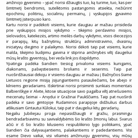
amžinojo gyvenimo – ypač norisi džiaugtis tuo, ką turime, tuo, kas per
šimtmetį bendromis, sutelktomis pastangomis atsiekta, nežiūrint
epochinių politinių, socialinių permainų, į vyskupijos gyvavimo
šimtmetį įsiterpusio karo.
Kartu norisi ir padėkoti visiems, kurie daugiau ar mažiau prisideda
prie vyskupijos misijos vykdymo – tikėjimo perdavimo misijos,
sielovados, katekezės, artimo meilės darbų vykdymo, visos diecezijos
ir parapijų, kitų bažnytinių struktūrų administravimo, dvasinių
iniciatyvų diegimo ir palaikymo. Norisi dėkoti taip pat visiems, kurie
malda, tikėjimo liudijimu gaivina ir stiprina amžinybės viltį daugeliui
mūsų krašto gyventojų, bei veda link jos išsipildymo.
Ypatinga padėka šiandien tiesiog privaloma visiems kunigams,
diakonams, pašvęstiesiems broliams ir seserims. Taip pat
nuoširdžiausiai dėkoju ir visiems daugiau ar mažiau į Bažnyčios šiame
Lietuvos regione misiją įsijungiantiems pasauliečiams, be abejo ir
kilniems geradariams. Išskirtinai norisi prisiminti sunkiais momentais
Balbieriškyje ir Alvite, kitose situacijose savo pagalba viltį atnešusiems
mecenatų šeimai – Arvydui ir Gražinai Paukščiams. Taip pat nuoširdi
padėka ir savo gimtojoje Rudaminos parapijoje didžiulius darbus
atlikusiam Gintautui Kūlokui, taip pat ir daugeliui kitų geradarių.
Negaliu Jubiliejau proga nepasidžiaugti ir gražiu, prasmingu
bendradarbiavimu su savivaldybėmis šio krašto žmonių labui. Svarus
ačiū ir iš šio krašto kilusiems respublikinio lygo politikams, ypač
šiandien čia dalyvaujantiems, palaikantiems ir padedantiems. Visi
esame Dievo vaikai, visi viliamės amžinuoju gyvenimu, visų mūsų