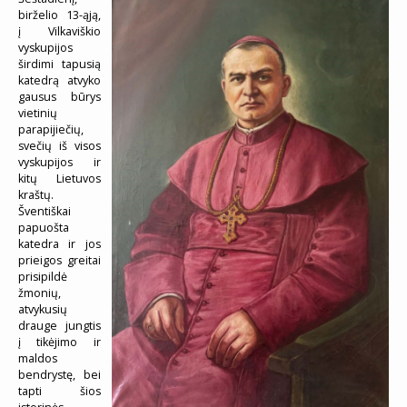
birželio 13-ąją,
į Vilkaviškio
vyskupijos
širdimi tapusią
katedrą atvyko
gausus būrys
vietinių
parapijiečių,
svečių iš visos
vyskupijos ir
kitų Lietuvos
kraštų.
Šventiškai
papuošta
katedra ir jos
prieigos greitai
prisipildė
žmonių,
atvykusių
drauge jungtis
į tikėjimo ir
maldos
bendrystę, bei
tapti šios