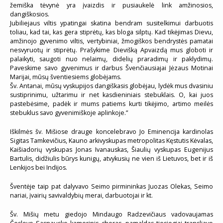
žemiška tėvynė yra įvaizdis ir pusiaukelė link amžinosios,
dangiškosios.
Jubiliejaus viltis ypatingai skatina bendram susitelkimui darbuotis
toliau, kad tai, kas gera stiprėtų, kas bloga silptų. Kad tikėjimas Dievu,
amžinojo gyvenimo viltis, vertybiniai, žmogiškos bendrystės pamatai
nesvyruotų ir stiprėtų. Prašykime Dievišką Apvaizdą mus globoti ir
palaikyti, saugoti nuo nelaimų, didelių praradimų ir paklydimų.
Paveskime savo gyvenimus ir darbus Švenčiausiajai Jėzaus Motinai
Marijai, mūsų šventiesiems globėjams.
Šv. Antanai, mūsų vyskupijos dangiškasis globėjau, lydėk mus dvasiniu
sustiprinimu, užtarimu ir net kasdieniniais stebuklais. O, kai juos
pastebėsime, padėk ir mums patiems kurti tikėjimo, artimo meilės
stebuklus savo gyvenimiškoje aplinkoje.”
Iškilmės šv. Mišiose drauge koncelebravo Jo Eminencija kardinolas
Sigitas Tamkevičius, Kauno arkivyskupas metropolitas Kęstutis Kėvalas,
Kaišiadorių vyskupas Jonas Ivanauskas, Šiaulių vyskupas Eugenijus
Bartulis, didžiulis būrys kunigų, atvykusių ne vien iš Lietuvos, bet ir iš
Lenkijos bei Indijos.
Šventėje taip pat dalyvavo Seimo pirmininkas Juozas Olekas, Seimo
nariai, įvairių savivaldybių merai, darbuotojai ir kt.
Šv. Mišių metu giedojo Mindaugo Radzevičiaus vadovaujamas