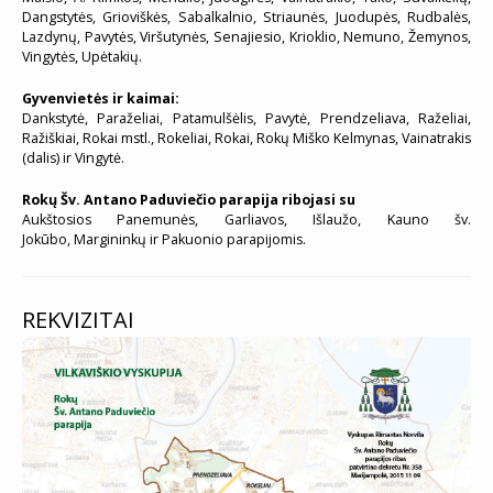
Dangstytės, Grioviškės, Sabalkalnio, Striaunės, Juodupės, Rudbalės,
Lazdynų, Pavytės, Viršutynės, Senajiesio, Krioklio, Nemuno, Žemynos,
Vingytės, Upėtakių.
Gyvenvietės ir kaimai:
Dankstytė, Paraželiai, Patamulšėlis, Pavytė, Prendzeliava, Raželiai,
Ražiškiai, Rokai mstl., Rokeliai, Rokai, Rokų Miško Kelmynas, Vainatrakis
(dalis) ir Vingytė.
Rokų Šv. Antano Paduviečio parapija ribojasi su
Aukštosios Panemunės, Garliavos, Išlaužo, Kauno šv.
Jokūbo, Margininkų ir Pakuonio parapijomis.
REKVIZITAI