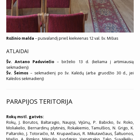
Rožinio malda
– pusvalandį prieš kiekvienas 12 val. šv. Mišias
ATLAIDAI
Šv. Antano Paduviečio
– birželio 13 d. (keliama į artimiausią
sekmadienį)
Šv. Šeimos
– sekmadienį po šv. Kalėdų (arba gruodžio 30 d., jei
Kalėdos sekmadienį)
PARAPIJOS TERITORIJA
Rokų mstl. gatvės:
Rokų, J. Borutos, Baltaragio, Naujoji, Vijūnų, P. Babicko, šv. Roko,
Moliakelio, Bernardinų plytinės, Rokakiemio, Tamulšios, N. Grigo, K.
Paltaroko, J. Totoraičio, M. Krupavičiaus, R. Mikutavičiaus, Šaltuonos,
Maišio, A. Rimkos, Mėnulio, Juodgirės, Vainatrakio, Tako, Suvalkėlių,