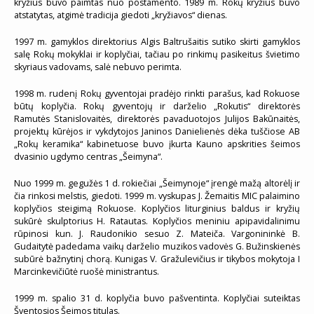
kryžius buvo paimtas nuo postamento. 1989 m. Rokų kryžius buvo
atstatytas, atgimė tradicija giedoti „kryžiavos“ dienas.
1997 m. gamyklos direktorius Algis Baltrušaitis sutiko skirti gamyklos
salę Rokų mokyklai ir koplyčiai, tačiau po rinkimų pasikeitus švietimo
skyriaus vadovams, salė nebuvo perimta.
1998 m. rudenį Rokų gyventojai pradėjo rinkti parašus, kad Rokuose
būtų koplyčia. Rokų gyventojų ir darželio „Rokutis“ direktorės
Ramutės Stanislovaitės, direktorės pavaduotojos Julijos Bakūnaitės,
projektų kūrėjos ir vykdytojos Janinos Danielienės dėka tuščiose AB
„Rokų keramika“ kabinetuose buvo įkurta Kauno apskrities šeimos
dvasinio ugdymo centras „Šeimyna“.
Nuo 1999 m. gegužės 1 d. rokiečiai „Šeimynoje“ įrengė mažą altorėlį ir
čia rinkosi melstis, giedoti. 1999 m. vyskupas J. Žemaitis MIC palaimino
koplyčios steigimą Rokuose. Koplyčios liturginius baldus ir kryžių
sukūrė skulptorius H. Ratautas. Koplyčios meniniu apipavidalinimu
rūpinosi kun. J. Raudonikio sesuo Z. Mateiča. Vargonininkė B.
Gudaitytė padedama vaikų darželio muzikos vadovės G. Bužinskienės
subūrė bažnytinį chorą. Kunigas V. Gražulevičius ir tikybos mokytoja I
Marcinkevičiūtė ruošė ministrantus.
1999 m. spalio 31 d. koplyčia buvo pašventinta. Koplyčiai suteiktas
Šventosios Šeimos titulas.