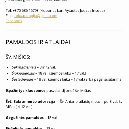
Tel. +370 686 16793 (klebonas kun. Vytautas Juozas Insoda)
El. p.
roku.parapija@gmail.com
Facebook
PAMALDOS IR ATLAIDAI
ŠV. MIŠIOS:
Sekmadieniais
– 8 ir 12 val.
Šiokiadieniais
– 18 val. (žiemos laiku – 17 val.)
Šeštadieniais
– 18 val. (žiemos laiku – 17 val.) arba pagal susitarimą
Išpažintys klausomos
pusvalandį prieš šv. Mišias
Švč. Sakramento adoracija
– Šv. Antano atlaidų metu – po 8 val. šv.
Mišių (iki 12 val.)
Gegužinės pamaldos
– 18 val.
Birželinės pamaldos
– 18 val.