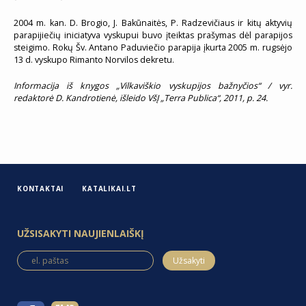
2004 m. kan. D. Brogio, J. Bakūnaitės, P. Radzevičiaus ir kitų aktyvių
parapijiečių iniciatyva vyskupui buvo įteiktas prašymas dėl parapijos
steigimo. Rokų Šv. Antano Paduviečio parapija įkurta 2005 m. rugsėjo
13 d. vyskupo Rimanto Norvilos dekretu.
Informacija iš knygos „Vilkaviškio vyskupijos bažnyčios“ / vyr.
redaktorė D. Kandrotienė, išleido VšĮ „Terra Publica“, 2011, p. 24.
KONTAKTAI
KATALIKAI.LT
UŽSISAKYTI NAUJIENLAIŠKĮ