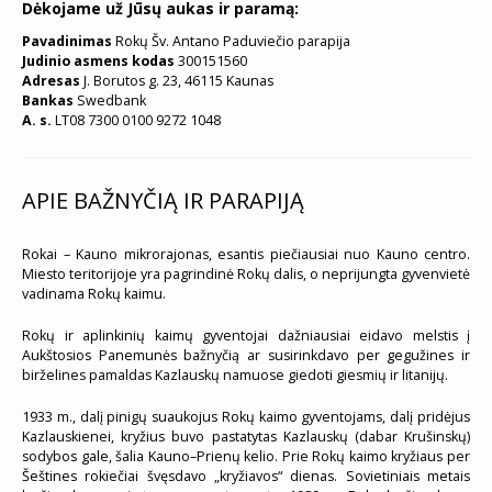
Dėkojame už Jūsų aukas ir paramą:
Pavadinimas
Rokų Šv. Antano Paduviečio parapija
Judinio asmens kodas
300151560
Adresas
J. Borutos g. 23, 46115 Kaunas
Bankas
Swedbank
A. s.
LT08 7300 0100 9272 1048
APIE BAŽNYČIĄ IR PARAPIJĄ
Rokai – Kauno mikrorajonas, esantis piečiausiai nuo Kauno centro.
Miesto teritorijoje yra pagrindinė Rokų dalis, o neprijungta gyvenvietė
vadinama Rokų kaimu.
Rokų ir aplinkinių kaimų gyventojai dažniausiai eidavo melstis į
Aukštosios Panemunės bažnyčią ar susirinkdavo per gegužines ir
birželines pamaldas Kazlauskų namuose giedoti giesmių ir litanijų.
1933 m., dalį pinigų suaukojus Rokų kaimo gyventojams, dalį pridėjus
Kazlauskienei, kryžius buvo pastatytas Kazlauskų (dabar Krušinskų)
sodybos gale, šalia Kauno–Prienų kelio. Prie Rokų kaimo kryžiaus per
Šeštines rokiečiai švęsdavo „kryžiavos“ dienas. Sovietiniais metais