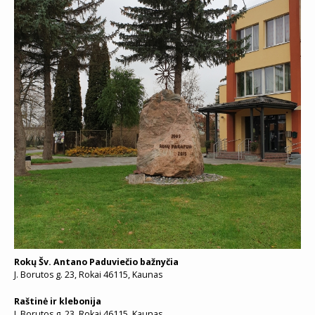
Rokų Šv. Antano Paduviečio bažnyčia
J. Borutos g. 23, Rokai 46115, Kaunas
Raštinė ir klebonija
J. Borutos g. 23, Rokai 46115, Kaunas