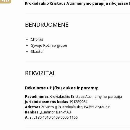
Krokialaukio Kristaus Atsimainymo parapija ribojasi su
B
BENDRUOMENĖ
Choras
Gyvojo Rožinio grupė
Skautai
REKVIZITAI
Dėkojame už Jūsų aukas ir paramą:
Pavadinimas
Krokialaukio Kristaus Atsimainymo parapija
Juridinio asmens kodas
191289964
Adresas
Žuvinto g. 8, Krokialaukis, 64355 Alytaus r.
Bankas
„Luminor Bank“ AB
A. s.
LT80 4010 0409 0006 1166