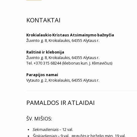
KONTAKTAI
Krokialaukio Kristaus Atsimainymo bažnyčia
Žuvinto g. 8, Krokialaukis, 64355 Alytaus r.
Raštinė ir klebonija
Žuvinto g. 8, Krokialaukis, 64355 Alytaus r.
Tel. +370 315 68244 (klebonas kun. J. Klimavičius)
Parapijos namai
Vytauto g. 2, Krokialaukis, 64355 Alytaus r.
PAMALDOS IR ATLAIDAI
ŠV. MIŠIOS:
Sekmadieniais
– 12 val.
Šiokiadieniais
– 9 val., gegužės ir birželio mėn. 19 val.