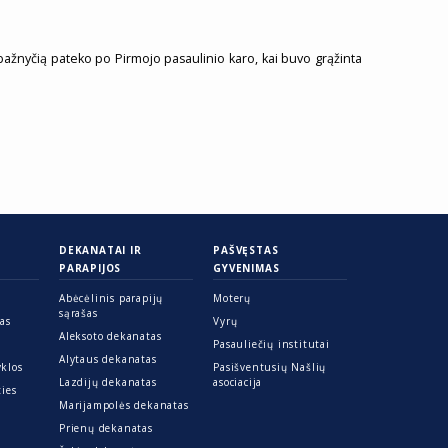
ą bažnyčią pateko po Pirmojo pasaulinio karo, kai buvo grąžinta
DEKANATAI IR
PAŠVĘSTAS
PARAPIJOS
GYVENIMAS
Abėcėlinis parapijų
Moterų
sąrašas
ras
Vyrų
Aleksoto dekanatas
Pasauliečių institutai
Alytaus dekanatas
yklos
Pasišventusių Našlių
Lazdijų dekanatas
asociacija
ties
Marijampolės dekanatas
Prienų dekanatas