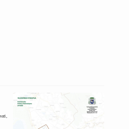
stl.,