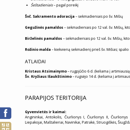
Šeštadieniais
– pagal poreikį
Švč. Sakramento adoracija
– sekmadieniais po šv. Mišių
Gegužinės pamaldos
– sekmadieniais po 12 val. šv. Mišių, ki
Birželinės pamaldos
– sekmadieniais po 12 val. šv. Mišių, kit
Rožinio malda
– kiekvieną sekmadienį prieš šv. Mišias; spalio
ATLAIDAI
Kristaus Atsimainymo
– rugpjūčio 6 d. (keliama į artimiausi
Šv. Kryžiaus Išaukštinimo
– rugsėjo 14 d. (keliama į artimiau
PARAPIJOS TERITORIJA
Gyvenvietės ir kaimai:
Angininkai, Antokolis, Čiurlionys I, Čiurlionys II, Čiurlionys I
Liepakojai, Maštalieriai, Navinikai, Patrakė, Struogiškės, Šiugžd