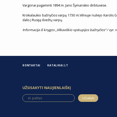
Vargonai pagaminti 1894 m. Jano Šymanskio dirbtuvėse.
Krokialaukio bažnyčios varpą 1730 m.Vilniuje nuliejo Karolis G
dalis į Rusiją išvežtų varpų.
Informacija iš knygos „Vilkaviškio vyskupijos bažnyčios“ / vyr. r
KONTAKTAI
KATALIKAI.LT
UŽSISAKYTI NAUJIENLAIŠKĮ