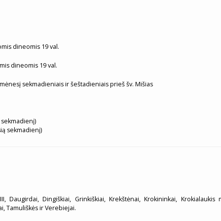
tomis dineomis 19 val.
omis dineomis 19 val.
 mėnesį sekmadieniais ir šeštadieniais prieš šv. Mišias
ą sekmadienį)
sią sekmadienį)
II, Daugirdai, Dingiškiai, Grinkiškiai, Krekštėnai, Krokininkai, Krokialaukis m
ai, Tamuliškės ir Verebiejai.