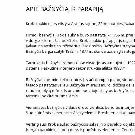
APIE BAŽNYČIĄ IR PARAPIJĄ
Krokialaukio miestelis yra Alytaus rajone, 22 km nutolęs į vaka
Pirmoji bažnyčia Krokialaukyje buvo pastatyta iki 1755 m. pri
viduryje kilo mažas bokštelis. Krokialaukio parapija įsteig
Kalvarijos apskrities inžinierius Rudzinskas. Bažnyčios statyb
Bažnyčia baigta statyti 1872 m. 1877 m. skarda uždengtas sto
Tarpukariu bažnyčia remontuota: eksterjeras atnaujintas 1922 
sistema. Paskutinė interjero rekonstrukcija atlikta 1998 m.
Bažnyčia stovi miestelio centre. Ji stačiakampio plano, vieno
fasado pastatytas vėliau. Bažnyčia mišraus mūro: didžioji dalis 
raudonų plytų mūro. Istorizmo epochoje statytos bažnyčios ar
tarpsnių bokštai su smailėmis.
Vienanavės bažnyčios vidaus erdvė vientisa, bendras interjero
šiuolaikinėmis akmens masės plytelėmis. Presbiterija nuo navo
Vertingiausi Krokialaukio bažnyčios sakralinio paveldo objek
įrengtų barokinių altorių dalys ir puošybos elementai. Centrinis 