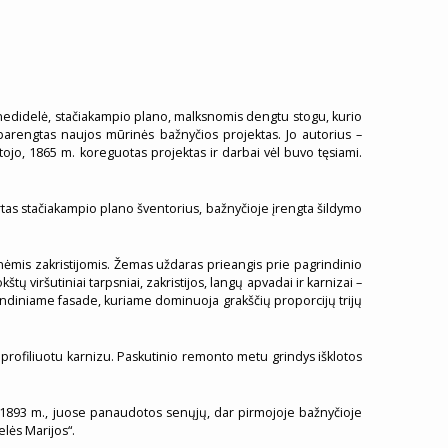
, nedidelė, stačiakampio plano, malksnomis dengtu stogu, kurio
 parengtas naujos mūrinės bažnyčios projektas. Jo autorius –
stojo, 1865 m. koreguotas projektas ir darbai vėl buvo tęsiami.
rtas stačiakampio plano šventorius, bažnyčioje įrengta šildymo
snėmis zakristijomis. Žemas uždaras prieangis prie pagrindinio
ų viršutiniai tarpsniai, zakristijos, langų apvadai ir karnizai –
indiniame fasade, kuriame dominuoja grakščių proporcijų trijų
 profiliuotu karnizu. Paskutinio remonto metu grindys išklotos
90–1893 m., juose panaudotos senųjų, dar pirmojoje bažnyčioje
elės Marijos“.