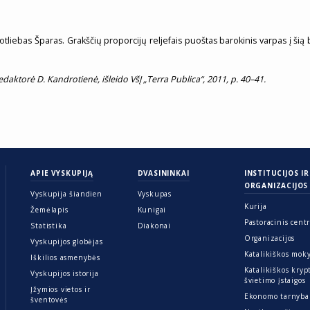
otliebas Šparas. Grakščių proporcijų reljefais puoštas barokinis varpas į ši
edaktorė D. Kandrotienė, išleido VšĮ „Terra Publica“, 2011, p. 40–41.
APIE VYSKUPIJĄ
DVASININKAI
INSTITUCIJOS IR
ORGANIZACIJOS
Vyskupija šiandien
Vyskupas
Kurija
Žemėlapis
Kunigai
Pastoracinis cent
Statistika
Diakonai
Organizacijos
Vyskupijos globėjas
Katalikiškos mok
Iškilios asmenybės
Katalikiškos kryp
Vyskupijos istorija
švietimo įstaigos
Įžymios vietos ir
Ekonomo tarnyba
šventovės