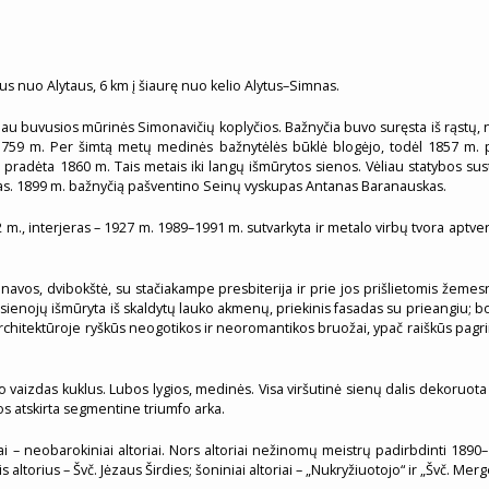
rus nuo Alytaus, 6 km į šiaurę nuo kelio Alytus–Simnas.
e jau buvusios mūrinės Simonavičių koplyčios. Bažnyčia buvo suręsta iš rąstų
ta 1759 m. Per šimtą metų medinės bažnytėlės būklė blogėjo, todėl 1857 m.
a pradėta 1860 m. Tais metais iki langų išmūrytos sienos. Vėliau statybos su
gas. 1899 m. bažnyčią pašventino Seinų vyskupas Antanas Baranauskas.
m., interjeras – 1927 m. 1989–1991 m. sutvarkyta ir metalo virbų tvora aptve
s navos, dvibokštė, su stačiakampe presbiterija ir prie jos prišlietomis žeme
sienojų išmūryta iš skaldytų lauko akmenų, priekinis fasadas su prieangiu; bokšt
chitektūroje ryškūs neogotikos ir neoromantikos bruožai, ypač raiškūs pagr
 vaizdas kuklus. Lubos lygios, medinės. Visa viršutinė sienų dalis dekoruota
s atskirta segmentine triumfo arka.
tai – neobarokiniai altoriai. Nors altoriai nežinomų meistrų padirbdinti 18
altorius – Švč. Jėzaus Širdies; šoniniai altoriai – „Nukryžiuotojo“ ir „Švč. Merg