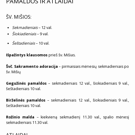
PAMALDOS IR ATLAIDAI
ŠV. MIŠIOS:
Sekmadieniais
– 12 val.
Šiokiadieniais
– 9 val.
Šeštadieniais
– 10 val.
Išpažintys klausomos
prieš šv. Mišias.
Švč. Sakramento adoracija
– pirmaisiais mėnesių sekmadieniais po
šv. Mišių
Gegužinės pamaldos
– sekmadieniais 12 val., šiokiadieniais 9 val.,
šeštadieniais 10 val.
Birželinės pamaldos
– sekmadieniais 12 val., šiokiadieniais 9 val.,
šeštadieniais 10 val.
Rožinio malda
– kiekvieną sekmadienį 11.30 val., spalio mėnesį
sekmadieniais 11.30 val.
ATLAIDAI