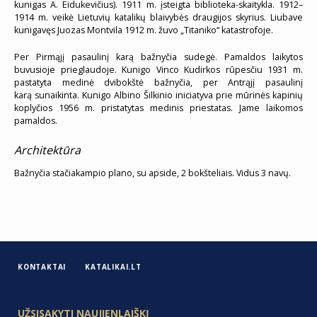
kunigas A. Eidukevičius). 1911 m. įsteigta biblioteka-skaitykla. 1912–
1914 m. veikė Lietuvių katalikų blaivybės draugijos skyrius. Liubave
kunigavęs Juozas Montvila 1912 m. žuvo „Titaniko“ katastrofoje.
Per Pirmąjį pasaulinį karą bažnyčia sudegė. Pamaldos laikytos
buvusioje prieglaudoje. Kunigo Vinco Kudirkos rūpesčiu 1931 m.
pastatyta medinė dvibokštė bažnyčia, per Antrąjį pasaulinį
karą sunaikinta. Kunigo Albino Šilkinio iniciatyva prie mūrinės kapinių
koplyčios 1956 m. pristatytas medinis priestatas. Jame laikomos
pamaldos.
Architektūra
Bažnyčia stačiakampio plano, su apside, 2 bokšteliais. Vidus 3 navų.
KONTAKTAI
KATALIKAI.LT
UŽSISAKYTI NAUJIENLAIŠKĮ