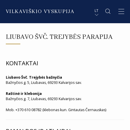
VILKAVIŠKIO VYSKUPIJA
LT
APIE VYSKUPIJĄ
PL STRESZCZENIE
LIUBAVO ŠVČ. TREJYBĖS PARAPIJA
DVASININKAI
EN SUMMARY
INSTITUCIJOS IR ORGANIZACIJOS
DE ZUSAMMENFASSUNG
KONTAKTAI
DEKANATAI IR PARAPIJOS
IT SOMMARIO
Liubavo Švč. Trejybės bažnyčia
PAŠVĘSTAS GYVENIMAS
Bažnyčios g. 5, Liubavas, 69293 Kalvarijos sav.
Raštinė ir klebonija
Bažnyčios g. 7, Liubavas, 69293 Kalvarijos sav.
Mob. +370 610 08782 (klebonas kun. Gintautas Černauskas)