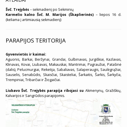
Švč. Trejybės
– sekmadienį po Sekminių
Karmelio kalno Švč. M. Marijos (Škaplierinės)
– liepos 16 d.
(keliama į artimiausią sekmadienį)
PARAPIJOS TERITORIJA
Gyvenvietės ir kaimai:
Aguonis, Barkai, Beržynai, Grandai, Gulbinavas, Jurgiškiai, Kazlavas,
Klinavas, Kovai, Liubavas, Makauskai, Mantrimai, Pagraužiai, Patašinė
(dalis), Pelucmurgiai, Reketija, Sabaliavas, Salaperaugis, Saulėgrąžiai,
Sauselis, Senabūdis, Skaisčiai, Skaisteliai, Šarkaitis, Šarkis, Šarkyčia,
Trempiniai, Tribarčiai ir Žiogaičiai.
Liubavo Švč. Trejybės parapija ribojasi su
Akmenynų, Gražiškių,
Kalvarijos ir Sangrūdos parapijomis.