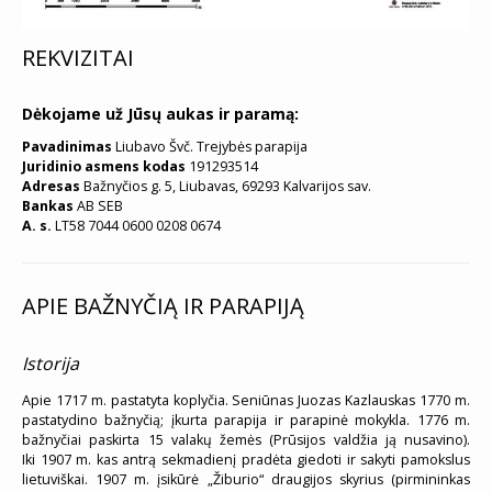
REKVIZITAI
Dėkojame už Jūsų aukas ir paramą:
Pavadinimas
Liubavo Švč. Trejybės parapija
Juridinio asmens kodas
191293514
Adresas
Bažnyčios g. 5, Liubavas, 69293 Kalvarijos sav.
Bankas
AB SEB
A. s.
LT58 7044 0600 0208 0674
APIE BAŽNYČIĄ IR PARAPIJĄ
Istorija
Apie 1717 m. pastatyta koplyčia. Seniūnas Juozas Kazlauskas 1770 m.
pastatydino bažnyčią; įkurta parapija ir parapinė mokykla. 1776 m.
bažnyčiai paskirta 15 valakų žemės (Prūsijos valdžia ją nusavino).
Iki 1907 m. kas antrą sekmadienį pradėta giedoti ir sakyti pamokslus
lietuviškai. 1907 m. įsikūrė „Žiburio“ draugijos skyrius (pirmininkas