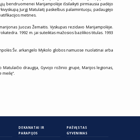
čiųjų bendruomenei Marijampolėje išsilaikyti pirmiausia padėjo
 arkivyskupą Jurgį Matulaitį paskelbus palaimintuoju, padaugėjo
atifikacijos metines.
s marijonas Juozas Žemaitis. Vyskupas rezidavo Marijampolėje.
katedra. 1992 m. jai suteiktas mažosios bazilikos titulas. 1993
jampolės Šv. arkangelo Mykolo globos namuose nuolatinai arba
gio Matulaičio draugija, Gyvojo rožinio grupė, Marijos legionas,
e meilę“.
DEKANATAI IR
PAŠVĘSTAS
PARAPIJOS
GYVENIMAS