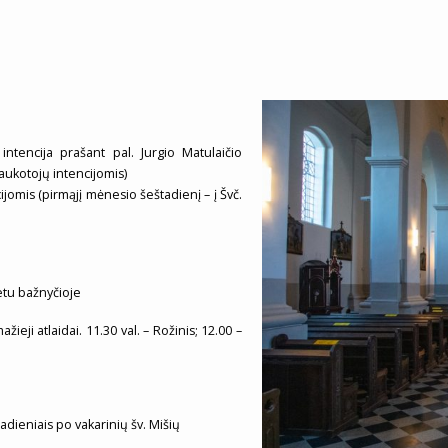
intencija prašant pal. Jurgio Matulaičio
 aukotojų intencijomis)
ijomis (pirmąjį mėnesio šeštadienį – į Švč.
metu bažnyčioje
ieji atlaidai. 11.30 val. – Rožinis; 12.00 –
adieniais po vakarinių šv. Mišių