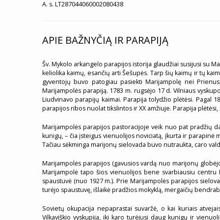
A. s. LT287044060002080438
APIE BAŽNYČIĄ IR PARAPIJĄ
Šv. Mykolo arkangelo parapijos istorija glaudžiai susijusi su 
keliolika kaimų, esančių arti Šešupės. Tarp šių kaimų ir tų k
gyventojų buvo patogiau pasiekti Marijampolę nei Prienus
Marijampolės parapiją. 1783 m. rugsėjo 17 d. Vilniaus vyskupo I
Liudvinavo parapijų kaimai. Parapija tolydžio plėtėsi. Paga
parapijos ribos nuolat tikslintos ir XX amžiuje. Parapija plėtėsi, 
Marijampolės parapijos pastoracijoje veik nuo pat pradžių da
kunigų, – čia įsteigus vienuolijos noviciatą, įkurta ir parapin
Tačiau sėkminga marijonų sielovada buvo nutraukta, caro valdži
Marijampolės parapijos (gavusios vardą nuo marijonų globėjo š
Marijampolė tapo šios vienuolijos bene svarbiausiu centru L
spaustuvė (nuo 1927 m.). Prie Marijampolės parapijos sielovado
turėjo spaustuvę, išlaikė pradžios mokyklą, mergaičių bendrabu
Sovietų okupacija nepaprastai suvaržė, o kai kuriais atvejai
Vilkaviškio vyskupija, iki karo turėjusi daug kunigų ir vienuo