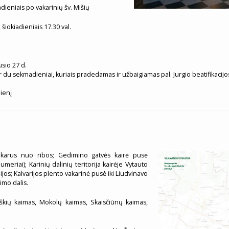
dieniais po vakarinių šv. Mišių
šiokiadieniais 17.30 val.
sio 27 d.
ir du sekmadieniai, kuriais pradedamas ir užbaigiamas pal. Jurgio beatifikacij
ienį
vakarus nuo ribos; Gedimino gatvės kairė pusė
meriai); Karinių dalinių teritorija kairėje Vytauto
jos; Kalvarijos plento vakarinė pusė iki Liudvinavo
imo dalis.
liškių kaimas, Mokolų kaimas, Skaisčiūnų kaimas,