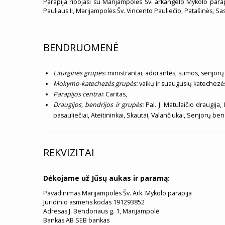
Parapija ribojasi su Marijampolės Šv. arkangelo Mykolo parap
Pauliaus II, Marijampolės Šv. Vincento Pauliečio, Patašinės, S
BENDRUOMENĖ
Liturginės grupės
: ministrantai, adorantės; sumos, senjorų 
Mokymo-katechezės grupės:
vaikų ir suaugusių katechezės
Parapijos centrai
: Caritas,
Draugijos, bendrijos ir grupės:
Pal. J. Matulaičio draugija,
pasauliečiai, Ateitininkai, Skautai, Valančiukai, Senjorų 
REKVIZITAI
Dėkojame už Jūsų aukas ir paramą:
Pavadinimas Marijampolės Šv. Ark. Mykolo parapija
Juridinio asmens kodas 191293852
Adresas J. Bendoriaus g. 1, Marijampolė
Bankas AB SEB bankas