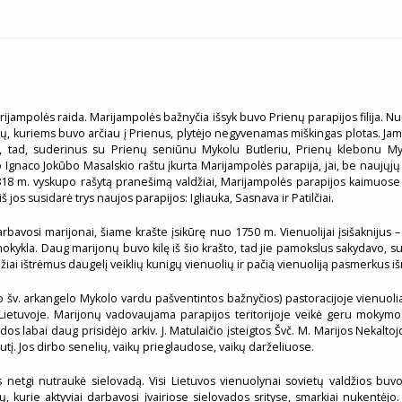
Marijampolės raida. Marijampolės bažnyčia išsyk buvo Prienų parapijos filija.
aimų, kuriems buvo arčiau į Prienus, plytėjo negyvenamas miškingas plotas. J
, tad, suderinus su Prienų seniūnu Mykolu Butleriu, Prienų klebonu Myko
gnaco Jokūbo Masalskio raštu įkurta Marijampolės parapija, jai, be naujųjų ir ik
l 1818 m. vyskupo rašytą pranešimą valdžiai, Marijampolės parapijos kaimuos
iš jos susidarė trys naujos parapijos: Igliauka, Sasnava ir Patilčiai.
rbavosi marijonai, šiame krašte įsikūrę nuo 1750 m. Vienuolijai įsišaknijus
ė mokykla. Daug marijonų buvo kilę iš šio krašto, tad jie pamokslus sakydavo,
ai ištrėmus daugelį veiklių kunigų vienuolių ir pačią vienuoliją pasmerkus iš
v. arkangelo Mykolo vardu pašventintos bažnyčios) pastoracijoje vienuoliai v
ietuvoje. Marijonų vadovaujama parapijos teritorijoje veikė geru mokymo ly
s labai daug prisidėjo arkiv. J. Matulaičio įsteigtos Švč. M. Marijos Nekalt
tį. Jos dirbo senelių, vaikų prieglaudose, vaikų darželiuose.
s netgi nutraukė sielovadą. Visi Lietuvos vienuolynai sovietų valdžios buvo 
lių, kurie aktyviai darbavosi įvairiose sielovados srityse, smarkiai nukentėjo