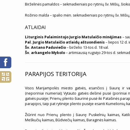
Birželinės pamaldos – sekmadieniais po rytinių šv. Mišių, šiokia
Rožinio malda – spalio mėn. sekmadieniais po rytinių šv. Mišių, 
ATLAIDAI
Liturginis Palaimintojo Jurgio Matulaičio minėjimas
– sau
Pal. Jurgio Matulaičio atlaidų aštuondienis
– liepos 12 d. 
Šv. Antano Paduviečio
– birželio 13-tos d. 18 val.
Šv. arkangelo Mykolo
– artimiausią rugsėjo 29-tos d. sekmad
PARAPIJOS TERITORIJA
Visos Marijampolės miesto gatvės, esančios į šiaurę ir 
(neporiniai numeriai); Vytauto gatvės dešinė pusė (poriniai nu
gatvės pusėje; Prienų plento šiaurinė pusė iki Patašinės parapi
parapijos, taip pat rytinėje plento pusėje esanti Kumelionių ka
Žiūrint nuo Prienų plento į šiaurę: Puskelnių kaimas, Kati
Meškučių kaimas, Būdviečių kaimas, Baraginės kaimas.