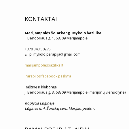
KONTAKTAI
Marijampolės šv. arkang. Mykolo bazilika
J. Bendoriaus g. 1, 68309 Marijampolė
+370 343 50275
El. p. mykolo.parapija@gmail.com
marijampolesbazilika.lt
Parapijos facebook paskyra
Raštinė ir klebonija
J. Bendoriaus g. 3, 68309 Marijampolė (marijonų vienuolyne)
Koplyčia Lūginėje
Lūginės k. 4, Šunskų sen., Marijampolės r.