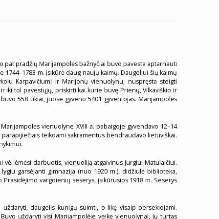
 Nuo pat pradžių Marijampolės bažnyčiai buvo pavesta aptarnauti
ame 1744–1783 m. įsikūrė daug naujų kaimų. Daugeliui šių kaimų
lu Karpavičiumi ir Marijonų vienuolynu, nuspręsta steigti
i tol pavestųjų, priskirti kai kurie buvę Prienų, Vilkaviškio ir
e buvo 558 ūkiai, juose gyveno 5401 gyventojas. Marijampolės
 – Marijampolės vienuolyne XVIII a. pabaigoje gyvendavo 12–14
 su parapijiečiais teikdami sakramentus bendraudavo lietuviškai.
nykimui.
ėl ėmėsi darbuotis, vienuoliją atgaivinus Jurgiui Matulaičiui.
giu garsėjanti gimnazija (nuo 1920 m.), didžiulė biblioteka,
ojo Prasidėjimo vargdienių seserys, įsikūrusios 1918 m. Seserys
uždaryti, daugelis kunigų suimti, o likę visaip persekiojami.
. Buvo uždaryti visi Marijampolėje veikę vienuolynai, jų turtas