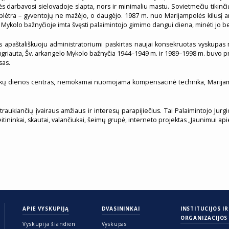
lės darbavosi sielovadoje slapta, nors ir minimaliu mastu. Sovietmečiu tikin
sto plėtra – gyventojų ne mažėjo, o daugėjo. 1987 m. nuo Marijampolės kilusį
o Mykolo bažnyčioje imta švęsti palaimintojo gimimo dangui diena, minėti jo be
. Jos apaštališkuoju administratoriumi paskirtas naujai konsekruotas vyskupa
griauta, Šv. arkangelo Mykolo bažnyčia 1944–1949 m. ir 1989–1998 m. buvo pro
sas.
la, Vaikų dienos centras, nemokamai nuomojama kompensacinė technika, Mari
įtraukiančių įvairaus amžiaus ir interesų parapijiečius. Tai Palaimintojo Jur
tininkai, skautai, valančiukai, šeimų grupė, interneto projektas „Jaunimui api
APIE VYSKUPIJĄ
DVASININKAI
INSTITUCIJOS IR
ORGANIZACIJOS
Vyskupija šiandien
Vyskupas