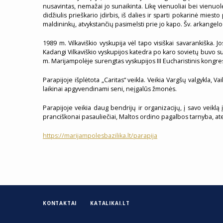
nusavintas, nemažai jo sunaikinta. Likę vienuoliai bei vienuo
didžiulis prieškario įdirbis, iš dalies ir sparti pokarinė mie
maldininkų, atvykstančių pasimelsti prie jo kapo. Šv. arkangel
1989 m. Vilkaviškio vyskupija vėl tapo visiškai savarankiška
Kadangi Vilkaviškio vyskupijos katedra po karo sovietų buvo su
m. Marijampolėje surengtas vyskupijos III Eucharistinis kongre
Parapijoje išplėtota „Caritas“ veikla. Veikia Vargšų valgyk
laikinai apgyvendinami seni, neįgalūs žmonės.
Parapijoje veikia daug bendrijų ir organizacijų, į savo veiklą 
pranciškonai pasauliečiai, Maltos ordino pagalbos tarnyba, atei
https://marijampolesbazilika.lt/parapija
KONTAKTAI
KATALIKAI.LT