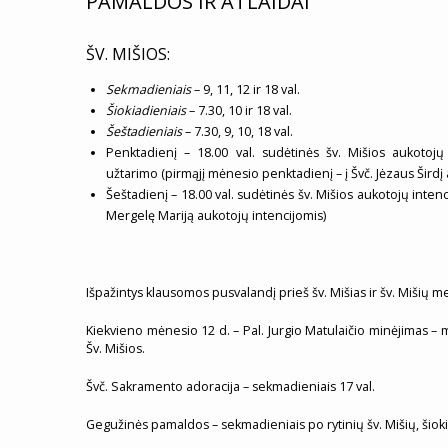
PAMALDOS IR ATLAIDAI
ŠV. MIŠIOS:
Sekmadieniais
– 9, 11, 12 ir 18 val.
Šiokiadieniais
– 7.30, 10 ir 18 val.
Šeštadieniais
– 7.30, 9, 10, 18 val.
Penktadienį – 18.00 val. sudėtinės šv. Mišios aukotojų 
užtarimo (pirmąjį mėnesio penktadienį – į Švč. Jėzaus Širdį
Šeštadienį – 18.00 val. sudėtinės šv. Mišios aukotojų intenc
Mergelę Mariją aukotojų intencijomis)
Išpažintys klausomos pusvalandį prieš šv. Mišias ir šv. Mišių 
Kiekvieno mėnesio 12 d. – Pal. Jurgio Matulaičio minėjimas – maž
Šv. Mišios.
Švč. Sakramento adoracija – sekmadieniais 17 val.
Gegužinės pamaldos – sekmadieniais po rytinių šv. Mišių, šioki