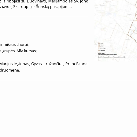
ija ribojasi su Liudvinavo, Marijampolės Šv. Jono
asnavos, Skardupių ir Šunskų parapijomis.
ir mišrus chorai;
 grupės, Alfa kursas;
 Marijos legionas, Gyvasis rožančius, Pranciškonai
bendruomenė.