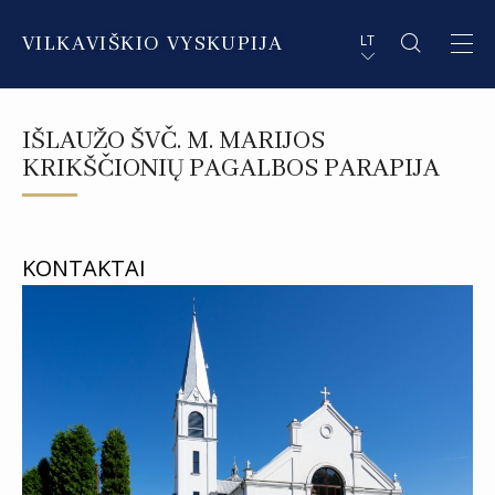
VILKAVIŠKIO VYSKUPIJA
LT
APIE VYSKUPIJĄ
PL STRESZCZENIE
IŠLAUŽO ŠVČ. M. MARIJOS
DVASININKAI
EN SUMMARY
KRIKŠČIONIŲ PAGALBOS PARAPIJA
INSTITUCIJOS IR ORGANIZACIJOS
DE ZUSAMMENFASSUNG
DEKANATAI IR PARAPIJOS
IT SOMMARIO
KONTAKTAI
PAŠVĘSTAS GYVENIMAS