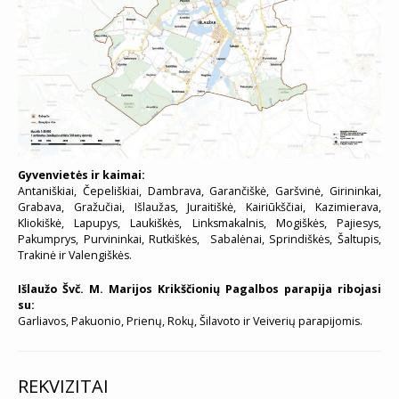
Gyvenvietės ir kaimai:
Antaniškiai, Čepeliškiai, Dambrava, Garančiškė, Garšvinė, Girininkai,
Grabava, Gražučiai, Išlaužas, Juraitiškė, Kairiūkščiai, Kazimierava,
Kliokiškė, Lapupys, Laukiškės, Linksmakalnis, Mogiškės, Pajiesys,
Pakumprys, Purvininkai, Rutkiškės, Sabalėnai, Sprindiškės, Šaltupis,
Trakinė ir Valengiškės.
Išlaužo Švč. M. Marijos Krikščionių Pagalbos parapija ribojasi
su:
Garliavos, Pakuonio, Prienų, Rokų, Šilavoto ir Veiverių parapijomis.
REKVIZITAI