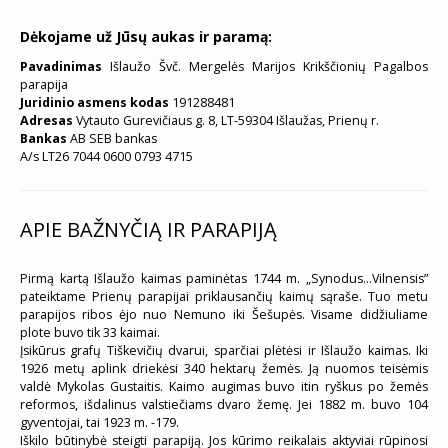
Dėkojame už Jūsų aukas ir paramą:
Pavadinimas
Išlaužo Švč. Mergelės Marijos Krikščionių Pagalbos
parapija
Juridinio asmens kodas
191288481
Adresas
Vytauto Gurevičiaus g. 8, LT-59304 Išlaužas, Prienų r.
Bankas
AB SEB bankas
A/s LT26 7044 0600 0793 4715
APIE BAŽNYČIĄ IR PARAPIJĄ
Pirmą kartą Išlaužo kaimas paminėtas 1744 m. „Synodus…Vilnensis”
pateiktame Prienų parapijai priklausančių kaimų sąraše. Tuo metu
parapijos ribos ėjo nuo Nemuno iki Šešupės. Visame didžiuliame
plote buvo tik 33 kaimai.
Įsikūrus grafų Tiškevičių dvarui, sparčiai plėtėsi ir Išlaužo kaimas. Iki
1926 metų aplink driekėsi 340 hektarų žemės. Ją nuomos teisėmis
valdė Mykolas Gustaitis. Kaimo augimas buvo itin ryškus po žemės
reformos, išdalinus valstiečiams dvaro žemę. Jei 1882 m. buvo 104
gyventojai, tai 1923 m. -179.
Iškilo būtinybė steigti parapiją. Jos kūrimo reikalais aktyviai rūpinosi