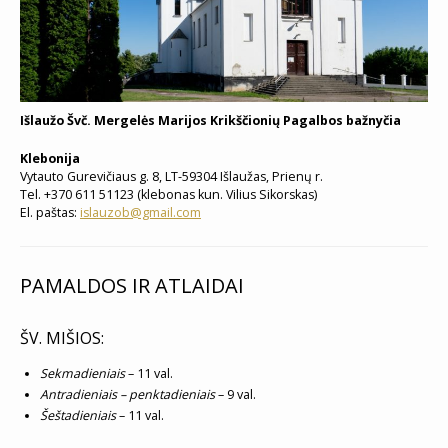
Išlaužo Švč. Mergelės Marijos Krikščionių Pagalbos bažnyčia
Klebonija
Vytauto Gurevičiaus g. 8, LT-59304 Išlaužas, Prienų r.
Tel. +370 611 51123 (klebonas kun. Vilius Sikorskas)
El. paštas:
islauzob@gmail.com
PAMALDOS IR ATLAIDAI
ŠV. MIŠIOS:
Sekmadieniais
– 11 val.
Antradieniais – penktadieniais
– 9 val.
Šeštadieniais
– 11 val.