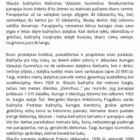
Išlaužo bažnyčios klebonas Vytautas Gurevičius. Besikuriančiai
parapijai buvo išskirta 8 ha žemės su statiniais pačiame dvaro centre.
Parapijiečiai už tai valstybei turėjo atlyginti 40 tūkstančių litų, bet,
sumokėjus du kartus po 10 tūkstančių, likusią skolos dalį Lietuvos
valdžia dovanojo. Parapijiečių remiamas kilnus kunigas visas savo
jėgas ir lėšas skyrė bažnyčios statybai. Kad darbai vyktų sklandžiau ir
greičiau, bažnyčią nuspręsta statyti buvusių dvaro rūmų vietoje,
nugriovus juos iki langų.
Buvo pristatytas bokštas, paaukštintas ir praplėstas visas pastatas.
Bažnyčia yra trijų navų, su dviem eilėm piliorų ir skliautais. Kunigas
Vytautas Gurevičius ne tik vadovavo statybos darbams, bet ir dirbo,
nešiojo plytas, į statybą sudėjo visas savo santaupas (apie 20 000 Lt).
Taigi, maldos namų statymas parodė vietos gyventojų susitelkimą bei
susiklausymą. Nors 1928 m. Išlaužo bažnyčia dar nebuvo baigta,
tačiau tais metais išleistas „Elenchus…” jau nurodo, jog parapijai
priklauso 1 015 katalikų. Kunigo ir tikinčiųjų lėšomis bei talkomis 1933
m. baigta statyti Švč. Mergelės Marijos Krikščionių Pagalbos vardo
bažnyčia. Pastatęs bažnyčią, kunigas šventorių gražiai aptvėrė
geležinių virbų tvora su betoniniu pamatu. Viename dvaro pastate
įrengė kleboniją, kituose – namą bažnyčios tarnams ir parapijos salę.
Visi šie darbai pareikalavo nemaža lėšų, kurių nebeįstengė padengti
nei parapijiečiai, nei jų geraširdis klebonas. Taigi, kunigas Gurevičius
vaikščiojo apdriskęs, dažnai beveik be batų.
Išlaužo parapija priklausė Prienų dekanatui. 1936 m. apjungė 1600