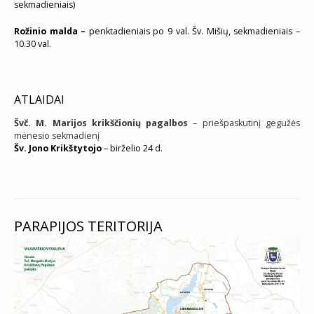
sekmadieniais)
Rožinio malda –
penktadieniais po 9 val. Šv. Mišių, sekmadieniais –
10.30 val.
ATLAIDAI
Švč. M. Marijos krikščionių pagalbos
– priešpaskutinį gegužės
mėnesio sekmadienį
Šv. Jono Krikštytojo
– birželio 24 d.
PARAPIJOS TERITORIJA