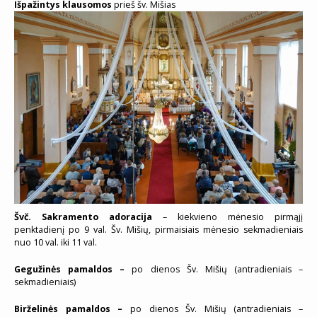
Išpažintys klausomos
prieš šv. Mišias
Švč. Sakramento adoracija
– kiekvieno mėnesio pirmąjį
penktadienį po 9 val. Šv. Mišių, pirmaisiais mėnesio sekmadieniais
nuo 10 val. iki 11 val.
Gegužinės pamaldos –
po dienos Šv. Mišių (antradieniais –
sekmadieniais)
Birželinės pamaldos –
po dienos Šv. Mišių (antradieniais –