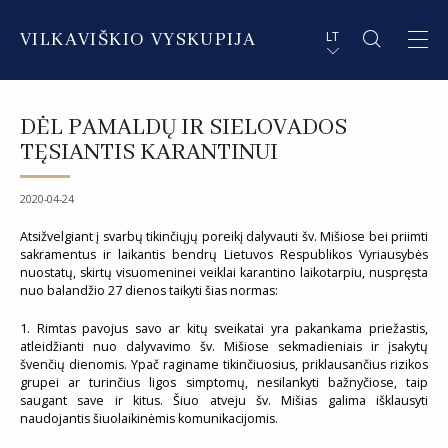
VILKAVIŠKIO VYSKUPIJA
LT
APIE VYSKUPIJĄ
PL STRESZCZENIE
DĖL PAMALDŲ IR SIELOVADOS
DVASININKAI
EN SUMMARY
TĘSIANTIS KARANTINUI
INSTITUCIJOS IR ORGANIZACIJOS
DE ZUSAMMENFASSUNG
2020-04-24
DEKANATAI IR PARAPIJOS
IT SOMMARIO
Atsižvelgiant į svarbų tikinčiųjų poreikį dalyvauti šv. Mišiose bei priimti
sakramentus ir laikantis bendrų Lietuvos Respublikos Vyriausybės
nuostatų, skirtų visuomeninei veiklai karantino laikotarpiu, nuspręsta
PAŠVĘSTAS GYVENIMAS
nuo balandžio 27 dienos taikyti šias normas:
1. Rimtas pavojus savo ar kitų sveikatai yra pakankama priežastis,
atleidžianti nuo dalyvavimo šv. Mišiose sekmadieniais ir įsakytų
švenčių dienomis. Ypač raginame tikinčiuosius, priklausančius rizikos
grupei ar turinčius ligos simptomų, nesilankyti bažnyčiose, taip
saugant save ir kitus. Šiuo atveju šv. Mišias galima išklausyti
naudojantis šiuolaikinėmis komunikacijomis.