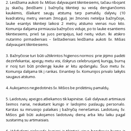
2. Leidžiama aukoti šv. Mišias dalyvaujant tikintiesiems, tačiau ribojant
jų skaičių. Įleidžiami į bažnyčią tikintieji su veidą dengiančiomis
kaukėmis, išlaikant saugų atstumą tarp pamaldų dalyvių (10
kvadratinių metrų vienam žmogui). Jei žmonės netelpa bažnyčioje,
lauke esantys tikintieji laikosi 2 metrų atstumo vienas nuo kito.
Komunija dalijama pirmiausia bažnyčios viduje, po to lauke esantiems
tikintiesiems, prieš tai juos perspėjus, kad neitų vidun. Iki atskiro
nutarimo pirmadieniais – šeštadieniais leidžiama aukoti šv. Mišias
dalyvaujant tikintiesiems.
3. Bažnyčiose turi būti užtikrintos higienos normos: prie įėjimo padėti
dezinfekantai, apeigų metu visi, išskyrus celebruojantį kunigą, burną
ir nosį turi būti pridengę kauke ar kitu apdangalu. Šiuo metu šv.
Komunija dalijama tik į rankas. Einantieji šv. Komunijos privalo laikytis
saugaus atstumo.
4. Aukojamos negiedotinės šv. Mišios be pridėtinių pamaldų.
5. Laidotuvių apeigos atliekamos tik kapinėse. Gali dalyvauti artimiausi
šeimos nariai, neskaitant kunigo ir laidojimo paslaugų personalo.
Karstas su mirusiojo palaikais į bažnyčią nenešamas. Laidotuvių šv.
Mišios gali būti aukojamos laidotuvių dieną arba kitu laiku pagal
susitarimą su artimaisiais.