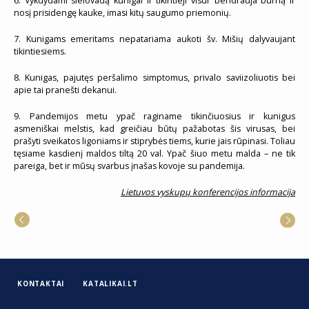
6. Vykdydami sielovadą kunigai ir tikintieji visur bendrauja burną ir
nosį prisidengę kauke, imasi kitų saugumo priemonių.
7. Kunigams emeritams nepatariama aukoti šv. Mišių dalyvaujant
tikintiesiems.
8. Kunigas, pajutęs peršalimo simptomus, privalo saviizoliuotis bei
apie tai pranešti dekanui.
9. Pandemijos metu ypač raginame tikinčiuosius ir kunigus
asmeniškai melstis, kad greičiau būtų pažabotas šis virusas, bei
prašyti sveikatos ligoniams ir stiprybės tiems, kurie jais rūpinasi. Toliau
tęsiame kasdienį maldos tiltą 20 val. Ypač šiuo metu malda – ne tik
pareiga, bet ir mūsų svarbus įnašas kovoje su pandemija.
Lietuvos vyskupų konferencijos informacija
KONTAKTAI
KATALIKAI.LT