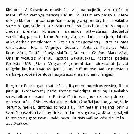
Klebonas V. Sakavičius nuoširdžiai visų parapijiečių vardu dėkojo
merei už itin vertingą paramą Kučiūnų Šv. Kazimiero parapijai. Merė
dėkojo klebonui ir parapijiečiams už jų gražią bendrystę. Laisvalaikio
salėje renginį vedė Jolita Karaliūnienė. Padėkos biro kartu su bijūnų
žiedais prelatui, kunigams, parapijos aktyvistams, daugeliui
verslininkų, paprastų kaimo žmonių, visų geradarių, norėjusių dalintis
auka, darbais ir meile vieni su kitais. Dalis tų geradarių – Rūta ir Gintas
Cimakauskai, Rita ir Virginijus Goberiai, Antanas Kardokas, Vitas
Kernevičius, Onutė ir Stasys Makūnai, Audrius ir Gražyna Markevičiai,
Ona ir Vytautas Mileriai, Kęstutis Sakalauskas… Ypatinga padėka
išreikšta UAB „Pietų Megrame“ generaliniam direktoriui Juozui
Megelinskui, kurio vadovaujama įmonė Kučiūnuose padarė nuostabų
darbą –papuošė šventovę naujais atspariais aliuminio langais.
Renginiui iškilmingumo suteikė Lazdijų meno mokyklos Veisiejų filialo
jaunųjų akordeonistų padovanotos melodijos. Kučiūnų laisvalaikio
salės folkloro ansamblio „Parinkcis“, Linos ir Juozo Pileckų dueto –
visų dainorėlių iš širdies plaukiantys dainų žodžiai jaudino, gobė, šildė
gerumo, meilės, gimtinės spinduliais… Paminėta ir artėjanti Joninių
šventė, pasveikinti varduvininkai. Ir dar… visi galėjo gardžiuotis, valgyti
iki soties tų gardumynų, saldumynų, kuriais vaišino
cikri
dzūkeliai –
kuciūniškiai.
..