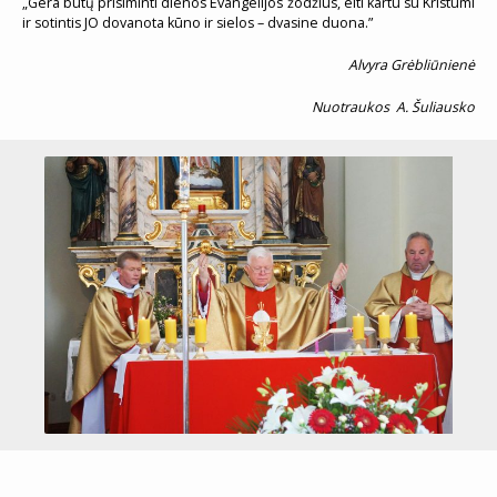
„Gera būtų prisiminti dienos Evangelijos žodžius, eiti kartu su Kristumi
ir sotintis JO dovanota kūno ir sielos – dvasine duona.”
Alvyra Grėbliūnienė
Nuotraukos A. Šuliausko