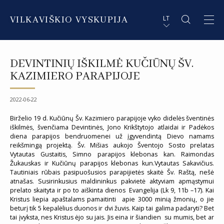
VILKAVIŠKIO VYSKUPIJA
LT
APIE VYSKUPIJĄ
PL STRESZCZENIE
DEVINTINIŲ IŠKILMĖ KUČIŪNŲ ŠV.
DVASININKAI
EN SUMMARY
KAZIMIERO PARAPIJOJE
INSTITUCIJOS IR ORGANIZACIJOS
DE ZUSAMMENFASSUNG
2022-06-22
DEKANATAI IR PARAPIJOS
IT SOMMARIO
Birželio 19 d. Kučiūnų Šv. Kazimiero parapijoje vyko didelės šventinės
iškilmės, švenčiama Devintinės, Jono Krikštytojo atlaidai ir Padėkos
diena parapijos bendruomenei už įgyvendintą Dievo namams
PAŠVĘSTAS GYVENIMAS
reikšmingą projektą. Šv. Mišias aukojo Šventojo Sosto prelatas
Vytautas Gustaitis, Simno parapijos klebonas kan. Raimondas
Žukauskas ir Kučiūnų parapijos klebonas kun.Vytautas Sakavičius.
Tautiniais rūbais pasipuošusios parapijietės skaitė Šv. Raštą, nešė
atnašas. Susirinkusius maldininkus pakvietė aktyviam apmąstymui
prelato skaityta ir po to aiškinta dienos Evangelija (Lk 9, 11b –17). Kai
Kristus liepia apaštalams pamaitinti apie 3000 minią žmonių, o jie
beturį tik 5 kepalėlius duonos ir dvi žuvis. Kaip tai galima padaryti? Bet
tai įvyksta, nes Kristus ėjo su jais. Jis eina ir šiandien su mumis, bet ar