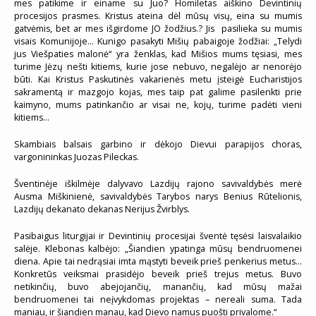
mes patikime ir einame su Juo? Homiletas aiškino Devintinių
procesijos prasmes. Kristus ateina dėl mūsų visų, eina su mumis
gatvėmis, bet ar mes išgirdome JO žodžius.? Jis pasilieka su mumis
visais Komunijoje… Kunigo pasakyti Mišių pabaigoje žodžiai: „Telydi
jus Viešpaties malonė“ yra ženklas, kad Mišios mums tęsiasi, mes
turime Jėzų nešti kitiems, kurie jose nebuvo, negalėjo ar nenorėjo
būti. Kai Kristus Paskutinės vakarienės metu įsteigė Eucharistijos
sakramentą ir mazgojo kojas, mes taip pat galime pasilenkti prie
kaimyno, mums patinkančio ar visai ne, kojų, turime padėti vieni
kitiems…
Skambiais balsais garbino ir dėkojo Dievui parapijos choras,
vargonininkas Juozas Pileckas.
Šventinėje iškilmėje dalyvavo Lazdijų rajono savivaldybės merė
Ausma Miškinienė, savivaldybės Tarybos narys Benius Rūtelionis,
Lazdijų dekanato dekanas Nerijus Žvirblys.
Pasibaigus liturgijai ir Devintinių procesijai šventė tęsėsi laisvalaikio
salėje. Klebonas kalbėjo: „Šiandien ypatinga mūsų bendruomenei
diena. Apie tai nedrąsiai imta mąstyti beveik prieš penkerius metus…
Konkretūs veiksmai prasidėjo beveik prieš trejus metus. Buvo
netikinčių, buvo abejojančių, manančių, kad mūsų mažai
bendruomenei tai neįvykdomas projektas – nereali suma. Tada
maniau, ir šiandien manau, kad Dievo namus puošti privalome.“