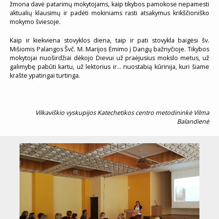
žmona davė patarimų mokytojams, kaip tikybos pamokose nepamesti
aktualių klausimų ir padėti mokiniams rasti atsakymus krikščioniško
mokymo šviesoje.
Kaip ir kiekviena stovyklos diena, taip ir pati stovykla baigėsi šv.
Mišiomis Palangos Švč. M. Marijos Ėmimo į Dangų bažnyčioje. Tikybos
mokytojai nuoširdžiai dėkojo Dievui už praėjusius mokslo metus, už
galimybę pabūti kartu, už lektorius ir… nuostabią kūrinija, kuri šiame
krašte ypatingai turtinga.
Vilkaviškio vyskupijos Katechetikos centro metodininkė Vilma
Balandienė