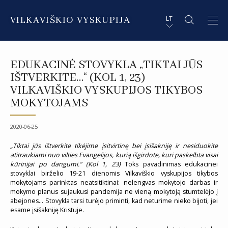
VILKAVIŠKIO VYSKUPIJA
LT
APIE VYSKUPIJĄ
PL STRESZCZENIE
EDUKACINĖ STOVYKLA „TIKTAI JŪS
DVASININKAI
EN SUMMARY
IŠTVERKITE…“ (KOL 1, 23)
VILKAVIŠKIO VYSKUPIJOS TIKYBOS
INSTITUCIJOS IR ORGANIZACIJOS
DE ZUSAMMENFASSUNG
MOKYTOJAMS
DEKANATAI IR PARAPIJOS
IT SOMMARIO
2020-06-25
PAŠVĘSTAS GYVENIMAS
„Tiktai jūs ištverkite tikėjime įsitvirtinę bei įsišakniję ir nesiduokite
atitraukiami nuo vilties Evangelijos, kurią išgirdote, kuri paskelbta visai
kūrinijai po dangumi.“ (Kol 1, 23)
Toks pavadinimas edukacinei
stovyklai birželio 19-21 dienomis Vilkaviškio vyskupijos tikybos
mokytojams parinktas neatsitiktinai: nelengvas mokytojo darbas ir
mokymo planus sujaukusi pandemija ne vieną mokytoją stumtelėjo į
abejones… Stovykla tarsi turėjo priminti, kad neturime nieko bijoti, jei
esame įsišakniję Kristuje.