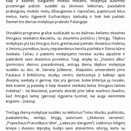
Kaip ir kasmet, baigiantis mokslo metams, mokytojai susirinko
prasmingai pabūti: susitikti su įdomiais lektoriais, pasidalinti
prabėgusių mokslo metų džiaugsmais ir rūpesčiais, paplanuoti kitus
metus, kartu išgyventi Eucharistijos stebuklą ir šiek tiek pailsėti.
Šiemet tris dienas mokytojai praleido Palangoje.
Stovyklos programa gražiai susišaukė su vis dažniau keliamu dvasinės
žmogaus sveikatos klausimu, su visuminiu požiūriu į žmogų. Tikybos
mokytojas yra tas žmogus, kuris greičiausiai pamato dvasinius mokinių
ir žmonių poreikius, kurių nepatenkinus kenčia psichika ir fizinio kūno
sveikata. Tačiau ir patiems mokytojams neretai sunku atpažinti ir
patenkinti savo dvasinius poreikius. Taigi, atvykę su „Dvasios alkiu“
(pirmosios dienos pavadinimas), antrąją dieną tikybos mokytojai
susitiko su doc. dr. Vaineta Juškiene, Klaipėdos universiteto Jono
Pauliaus II krikščionių studijų centro darbuotoja. Ji kalbėjo apie
dvasinę sveikatą ir gerovę. Kas yra gerovė, kokie kriterijai ją nusako,
kiek esame ją pasiekę ir kaip dvasinė sveikata lemia žmogaus laimės
indeksą? – tai klausimai, pamažu atvedę prie labai svarbios išvados,
kad žmogus laimę (gerovę) išgyvena tuomet, kai auga vienintele
kryptimi – Dievop.
Trečiąją dieną mokytojai susitiko su lektorius Tomu Vilucku, publicistu,
paskaitininku, vertėju, knygų autoriumi („Malonės versmės“,
„Popiežiaus Pranciškaus tiltai“, „Laikas po dangumi“). Lektorius žvilgsnį
kreipė į dvasios stiprybę, liudijo savo atsivertimo istoriją, kartu su