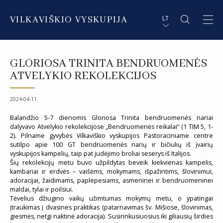
VILKAVIŠKIO VYSKUPIJA
LT
APIE VYSKUPIJĄ
PL STRESZCZENIE
GLORIOSA TRINITA BENDRUOMENĖS
DVASININKAI
EN SUMMARY
ATVELYKIO REKOLEKCIJOS
INSTITUCIJOS IR ORGANIZACIJOS
DE ZUSAMMENFASSUNG
2024-04-11
DEKANATAI IR PARAPIJOS
IT SOMMARIO
Balandžio 5-7 dienomis Gloriosa Trinita bendruomenės nariai
dalyvavo Atvelykio rekolekcijose „Bendruomenės reikalai“ (1 TIM 5, 1-
2). Pilname gyvybės Vilkaviškio vyskupijos Pastoraciniame centre
PAŠVĘSTAS GYVENIMAS
sutilpo apie 100 GT bendruomenės narių ir bičiulių iš įvairių
vyskupijos kampelių, taip pat judėjimo broliai seserys iš Italijos.
Šių rekolekcijų metu buvo užpildytas beveik kiekvienas kampelis,
kambariai ir erdvės – vaišėms, mokymams, išpažintims, šlovinimui,
adoracijai, žaidimams, paplepesiams, asmeninei ir bendruomeninei
maldai, tylai ir poilsiui.
Tėvelius džiugino vaikų užimtumas mokymų metu, o ypatingai
įtraukimas į dvasines praktikas (patarnavimas šv. Mišiose, šlovinimas,
giesmės, netgi naktinė adoracija). Susirinkusiuosius iki giliausių širdies