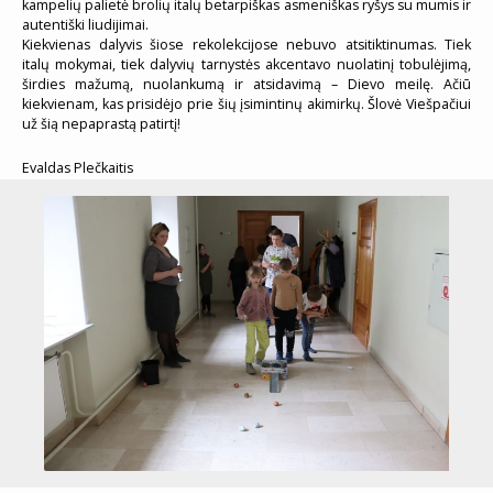
kampelių palietė brolių italų betarpiškas asmeniškas ryšys su mumis ir
autentiški liudijimai.
Kiekvienas dalyvis šiose rekolekcijose nebuvo atsitiktinumas. Tiek
italų mokymai, tiek dalyvių tarnystės akcentavo nuolatinį tobulėjimą,
širdies mažumą, nuolankumą ir atsidavimą – Dievo meilę. Ačiū
kiekvienam, kas prisidėjo prie šių įsimintinų akimirkų. Šlovė Viešpačiui
už šią nepaprastą patirtį!
Evaldas Plečkaitis