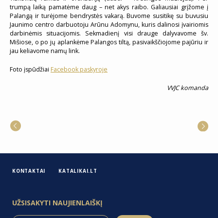
trumpą laiką pamatėme daug – net akys raibo. Galiausiai grįžome į
Palangą ir turėjome bendrystės vakarą. Buvome susitikę su buvusiu
Jaunimo centro darbuotoju Arūnu Adomynu, kuris dalinosi įvairiomis
darbinėmis situacijomis. Sekmadienį visi drauge dalyvavome šv.
Mišiose, o po jų aplankėme Palangos tiltą, pasivaikščiojome pajūriu ir
jau keliavome namų link.
Foto įspūdžiai
Facebook paskyroje
VVJC komanda
KONTAKTAI
KATALIKAI.LT
UŽSISAKYTI NAUJIENLAIŠKĮ