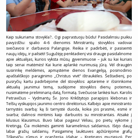
Kaip sukuriama stovykla?.. Ogi paprastuoju būdu! Pasidalinsiu puikiu
pavyzdžiu: spalio 4–6 dienomis Ministrantų stovyklos vadovai
svečiavosi ir darbavosi Palangoje. Reikia ir padirbėti, ir pasisemti
naujų idėjų, ir pailsėti! Sugužėję penktadienį visi drauge pasidalinome
apie aktualijas, kurios vyksta mūsų gyvenimuose – juk su kai kuriais
taip senai matėmės! Kai kurie aplankė nurimusią jūrą. Vėl draugėn
susirinkę meldėmės, apmąstėme dienos Evangeliją, posinodinio
apaštališkojo paraginimo „Christus vivit“ ištraukėles. Šeštadienį, po
pusryčių kartu padirbėjome dėl stovyklos: aptarėme ir išsirinkome
aktualią jaunimui temą, sudėjome stovyklos dienų potemes,
nusimatėme preliminarią datą, formatą. Svečiuose lankėsi kun. Karolis
Petravičius – Vydmantų Šv. Jono Krikštytojo parapijos klebonas ir
Telšių vyskupijos jaunimo centro direktorius. Kalbėjo apie ministranto
tarnystės svarbą: ką ši tarnystė duoda, kokia jos prasmė, esmė ir
svarba; dalinosi mintimis kaip darbuotis su ministrantais. Atsakė į
kilusius klausimus. Buvo labai pagavu! Vėliau, po pietų vykome į
Kretingą. Čia mokėmės gaminti karamelinius saldainius. Išėjo daug
labai gražių saldainių. Pasigaminę lauktuves apžiūrėjome grafų
Tiškevičių rūmus ir oranžeriją (dabar – Kretingos muziejus). Per