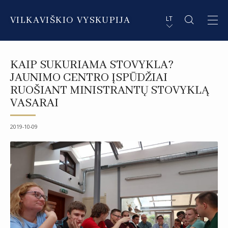
VILKAVIŠKIO VYSKUPIJA
LT
APIE VYSKUPIJĄ
PL STRESZCZENIE
KAIP SUKURIAMA STOVYKLA?
DVASININKAI
EN SUMMARY
JAUNIMO CENTRO ĮSPŪDŽIAI
RUOŠIANT MINISTRANTŲ STOVYKLĄ
INSTITUCIJOS IR ORGANIZACIJOS
DE ZUSAMMENFASSUNG
VASARAI
DEKANATAI IR PARAPIJOS
IT SOMMARIO
2019-10-09
PAŠVĘSTAS GYVENIMAS