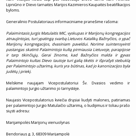
Lipniūno ir Dievo tarnaitės Marijos Kazimieros Kaupaitės beatifikacijos
byloms.
Generalinio Postulatoriaus informaciniame pranešime rašoma:
Palaimintasis Jurgis Matulaitis MIC, vyskupas ir Marijonų kongregacijos
atnaujintojas, turi ypatingą svarbą Lietuvos Katalikų Bažnyčios, o ypač
Marijonų kongregacijos, dvasiniam paveldui. Norime suintensyvinti
pastangas skatinti Palaimintojo kultą pirmiausia Lietuvoje, parapijose
ir tarp tikinčiųjų. Gerai žinome, kad Bažnyčios malda ir gyvas
Palaimintojo kultas Dievo tautoje turi galią tikėtis ir išprašyti stebuklą
per Palaimintojo užtarimą, kuris yra būtinas, kad jo kanonizacijos byla
judėtų į priekį.
Melskime naujajam Vicepostulatoriui Šv. Dvasios vedimo ir
palaimintojo Jurgio užtarimo jo tarnystėje.
Naujasis Vicepostulatorius kviečia drąsiai liudyti malones, patiriamas
per palaimintojo Jurgio Matulaičio užtarimą, o liudijimus ir toliau prašo
siųsti adresu:
Marijampolės Marijonų vienuolynas
Bendoriaus g. 3, 68309 Marijampolė