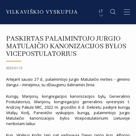
VILKAVIŠKIO VYSKUPIJA
LT
APIE VYSKUPIJĄ
PL STRESZCZENIE
PASKIRTAS PALAIMINTOJO JURGIO
DVASININKAI
EN SUMMARY
MATULAIČIO KANONIZACIJOS BYLOS
VICEPOSTULATORIUS
INSTITUCIJOS IR ORGANIZACIJOS
DE ZUSAMMENFASSUNG
2023-01-13
DEKANATAI IR PARAPIJOS
IT SOMMARIO
Artėjant sausio 27 d., palaimintojo Jurgio Matulaičio mirties – gimimo
PAŠVĘSTAS GYVENIMAS
dangui – minėjimui, su džiaugsmu dalinamės žinia:
Kunigų Marijonų kongregacijos kanonizacijos bylų Generalinis
Postulatorius, Marijonų kongregacijos generalinis vyresnysis t.
Andrzej Pakula MIC, 2022 m. gruodžio 6 d. Dekretu paskyrė kunigą
Vitalijų Kodį, Panevėžio vyskupijos kunigą, palaimintojo Jurgio
Matulaičio kanonizacijos bylos Vicepostulatoriumi Lietuvoje
neribotam laikui.
Kun. Vitalijus Kodis taip pat vadovauja Dievo tarno kun. Alfonso