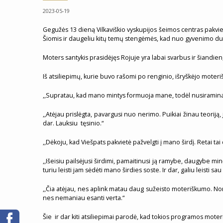
2023-05-19
Gegužės 13 dieną Vilkaviškio vyskupijos šeimos centras pakviet
Šiomis ir daugeliu kitų temų stengėmės, kad nuo gyvenimo du
Moters santykis prasidėjęs Rojuje yra labai svarbus ir šiandien,
Iš atsiliepimų, kurie buvo rašomi po renginio, išryškėjo mote
,,Supratau, kad mano mintys formuoja mane, todėl nusiraminau ir
,,Atėjau prislėgta, pavargusi nuo nerimo. Puikiai žinau teoriją,
dar. Lauksiu tęsinio.“
,,Dėkoju, kad Viešpats pakvietė pažvelgti į mano širdį. Retai t
,,Išeisiu pailsėjusi širdimi, pamaitinusi ją ramybe, daugybe minč
turiu leisti jam sėdėti mano širdies soste. Ir dar, galiu leisti s
,,Čia atėjau, nes aplink matau daug sužeisto moteriškumo. Norėj
nes nemaniau esanti verta.“
Šie ir dar kiti atsiliepimai parodė, kad tokios programos moter