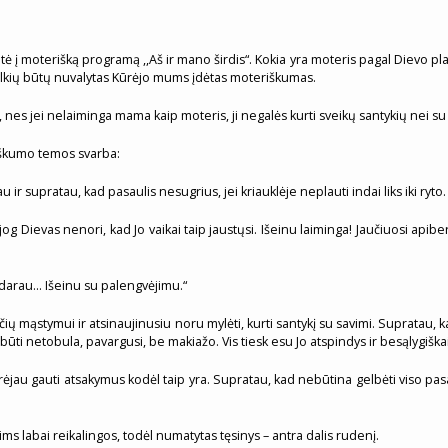
ė į moterišką programą ,,Aš ir mano širdis“. Kokia yra moteris pagal Dievo pla
lkių būtų nuvalytas Kūrėjo mums įdėtas moteriškumas.
 nes jei nelaiminga mama kaip moteris, ji negalės kurti sveikų santykių nei su s
riškumo temos svarba:
 supratau, kad pasaulis nesugrius, jei kriauklėje neplauti indai liks iki ryto.
 jog Dievas nenori, kad Jo vaikai taip jaustųsi. Išeinu laiminga! Jaučiuosi apibe
ai darau… Išeinu su palengvėjimu.“
ių mąstymui ir atsinaujinusiu noru mylėti, kurti santykį su savimi. Supratau, kad
au būti netobula, pavargusi, be makiažo. Vis tiesk esu Jo atspindys ir besąlygiška
au gauti atsakymus kodėl taip yra. Supratau, kad nebūtina gelbėti viso pasauli
ims labai reikalingos, todėl numatytas tęsinys – antra dalis rudenį.