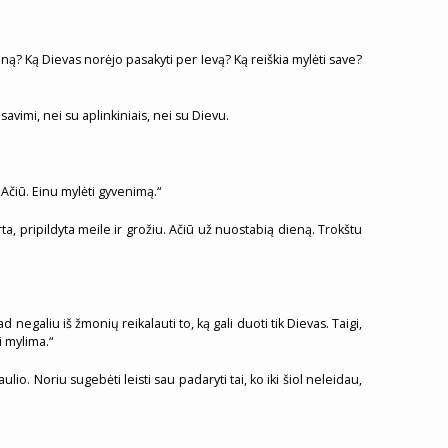
ną? Ką Dievas norėjo pasakyti per Ievą? Ką reiškia mylėti save?
avimi, nei su aplinkiniais, nei su Dievu.
 Ačiū. Einu mylėti gyvenimą.“
rta, pripildyta meile ir grožiu. Ačiū už nuostabią dieną. Trokštu
 negaliu iš žmonių reikalauti to, ką gali duoti tik Dievas. Taigi,
i mylima.“
o. Noriu sugebėti leisti sau padaryti tai, ko iki šiol neleidau,