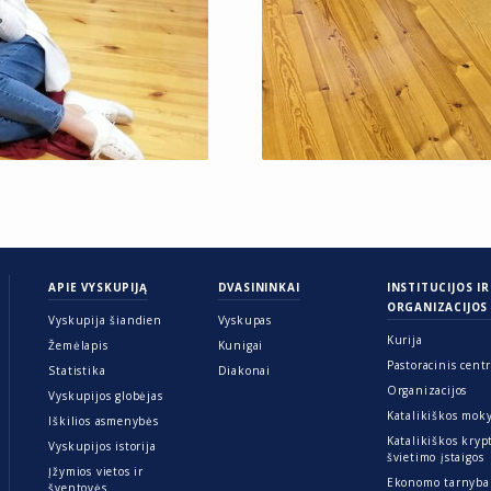
APIE VYSKUPIJĄ
DVASININKAI
INSTITUCIJOS IR
ORGANIZACIJOS
Vyskupija šiandien
Vyskupas
Kurija
Žemėlapis
Kunigai
Pastoracinis cent
Statistika
Diakonai
Organizacijos
Vyskupijos globėjas
Katalikiškos mok
Iškilios asmenybės
Katalikiškos kryp
Vyskupijos istorija
švietimo įstaigos
Įžymios vietos ir
Ekonomo tarnyba
šventovės