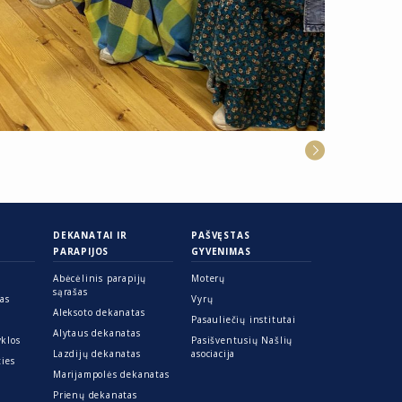
DEKANATAI IR
PAŠVĘSTAS
PARAPIJOS
GYVENIMAS
Abėcėlinis parapijų
Moterų
sąrašas
ras
Vyrų
Aleksoto dekanatas
Pasauliečių institutai
Alytaus dekanatas
yklos
Pasišventusių Našlių
Lazdijų dekanatas
asociacija
ties
Marijampolės dekanatas
Prienų dekanatas