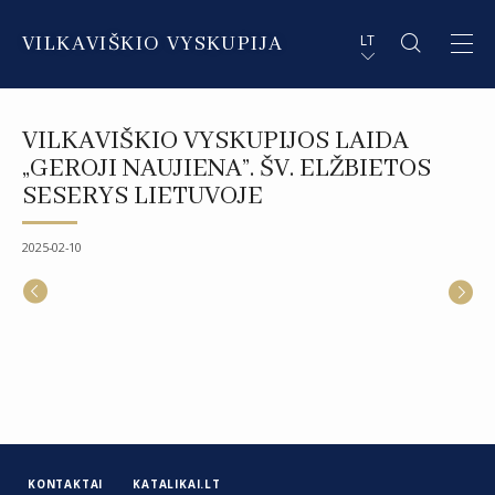
VILKAVIŠKIO VYSKUPIJA
LT
APIE VYSKUPIJĄ
PL STRESZCZENIE
VILKAVIŠKIO VYSKUPIJOS LAIDA
DVASININKAI
EN SUMMARY
„GEROJI NAUJIENA”. ŠV. ELŽBIETOS
SESERYS LIETUVOJE
INSTITUCIJOS IR ORGANIZACIJOS
DE ZUSAMMENFASSUNG
2025-02-10
DEKANATAI IR PARAPIJOS
IT SOMMARIO
PAŠVĘSTAS GYVENIMAS
KONTAKTAI
KATALIKAI.LT