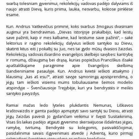
svarbą tolesniam gyvenimui, rekolekcijų vadovas padėjo dalyviams iš
naujo atrasti Dievą, kuris priima, laukia, nesvarbu, kokiose pinklėse
esame.
Kun. Andrius Vaitkevičius priminė, koks svarbus žmogaus dvasiniam
augimui yra bendravimas. „Dievas istorijoje prakalbėjo, kad leistų
save pažinti, kaip ir mes kalbame, kad leistume save pažinti“, – sakė
lektorius ir ragino rekolekcijų dalyvius ieškoti santykio su Dievu,
skatinti kitus eiti į pokalbį su Juo, nes tai gydo mūsų dvasios žaizdas.
Rekolekcijų vadovas išvardino evangelijos skelbėjo savybes: kantrybę
ir romumą, džiaugsmą bei drąsą, kurias popiežius Pranciškus išsakė
apaštališkajame paraginime apie Evangelijos skelbimą
šiandieniniame pasaulyje. Kun. Andrius kvietė ieškoti atsakymo į
klausimą: „kas aš esu?“, atrasti savyje sąmoningą apsisprendimą, o
jėgų tam ieškoti visiems mums tobuliausiame šeimos modelio
atspindyje – Švenčiausioje Trejybėje, kuri yra bendrystės ir meilės
santykio pavyzdys.
Ramiai mažas ledo lyteles plukdantis Nemunas, Liškiavos
kraštovaizdis ir gamta padėjo apmąstyti savo santykį su Dievu, atrasti
jėgų žaizdas pavesti Jo gydančiam veikimui ir švęsti Susitaikinimą.
Visas šis laikas padėjo atgauti gyvenimo skersvėjuose išdalintas jėgas,
ramybę, tvirtumą. Bendrystė su kolegomis, pasivaikščiojimai,
pasidalinimai savais išgyvenimais atvedė į Adventą, kurio pirmąjį
sekmadienį šventėme vienuolyne esančioje koplyčioje.