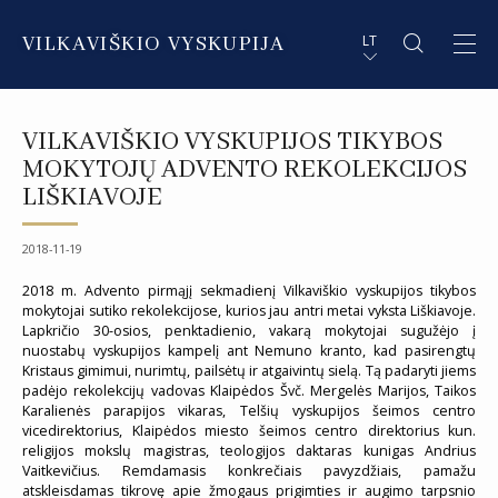
VILKAVIŠKIO VYSKUPIJA
LT
APIE VYSKUPIJĄ
PL STRESZCZENIE
VILKAVIŠKIO VYSKUPIJOS TIKYBOS
DVASININKAI
EN SUMMARY
MOKYTOJŲ ADVENTO REKOLEKCIJOS
LIŠKIAVOJE
INSTITUCIJOS IR ORGANIZACIJOS
DE ZUSAMMENFASSUNG
2018-11-19
DEKANATAI IR PARAPIJOS
IT SOMMARIO
2018 m. Advento pirmąjį sekmadienį Vilkaviškio vyskupijos tikybos
PAŠVĘSTAS GYVENIMAS
mokytojai sutiko rekolekcijose, kurios jau antri metai vyksta Liškiavoje.
Lapkričio 30-osios, penktadienio, vakarą mokytojai sugužėjo į
nuostabų vyskupijos kampelį ant Nemuno kranto, kad pasirengtų
Kristaus gimimui, nurimtų, pailsėtų ir atgaivintų sielą. Tą padaryti jiems
padėjo rekolekcijų vadovas Klaipėdos Švč. Mergelės Marijos, Taikos
Karalienės parapijos vikaras, Telšių vyskupijos šeimos centro
vicedirektorius, Klaipėdos miesto šeimos centro direktorius kun.
religijos mokslų magistras, teologijos daktaras kunigas Andrius
Vaitkevičius. Remdamasis konkrečiais pavyzdžiais, pamažu
atskleisdamas tikrovę apie žmogaus prigimties ir augimo tarpsnio