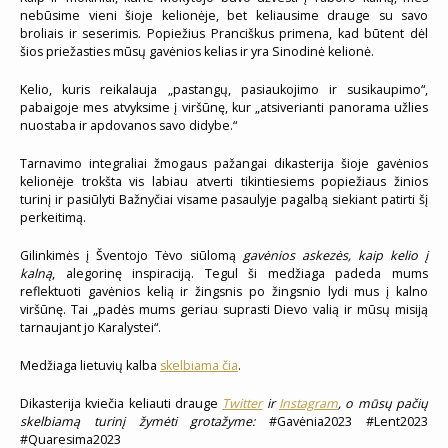
nebūsime vieni šioje kelionėje, bet keliausime drauge su savo
broliais ir seserimis. Popiežius Pranciškus primena, kad būtent dėl
šios priežasties mūsų gavėnios kelias ir yra Sinodinė kelionė.
Kelio, kuris reikalauja „pastangų, pasiaukojimo ir susikaupimo“,
pabaigoje mes atvyksime į viršūnę, kur „atsiverianti panorama užlies
nuostaba ir apdovanos savo didybe.“
Tarnavimo integraliai žmogaus pažangai dikasterija šioje gavėnios
kelionėje trokšta vis labiau atverti tikintiesiems popiežiaus žinios
turinį ir pasiūlyti Bažnyčiai visame pasaulyje pagalbą siekiant patirti šį
perkeitimą.
Gilinkimės į Šventojo Tėvo siūlomą
gavėnios askezės, kaip kelio į
kalną
, alegorinę inspiraciją. Tegul ši medžiaga padeda mums
reflektuoti gavėnios kelią ir žingsnis po žingsnio lydi mus į kalno
viršūnę. Tai „padės mums geriau suprasti Dievo valią ir mūsų misiją
tarnaujant jo Karalystei“.
Medžiaga lietuvių kalba
skelbiama čia
.
Dikasterija kviečia keliauti drauge
Twitter
ir
Instagram
, o mūsų pačių
skelbiamą turinį žymėti grotažyme:
#Gavėnia2023 #Lent2023
#Quaresima2023