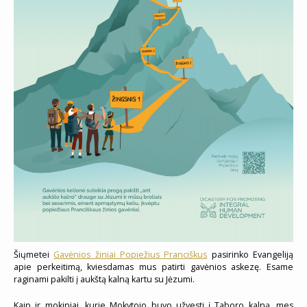
Šiųmetei
Gavėnios žiniai Popiežius Pranciškus
pasirinko Evangeliją
apie perkeitimą, kviesdamas mus patirti gavėnios askezę. Esame
raginami pakilti į aukštą kalną kartu su Jėzumi.
Kaip ir mokiniai, kurie Mokytojo buvo užvesti į Taboro kalną, mes