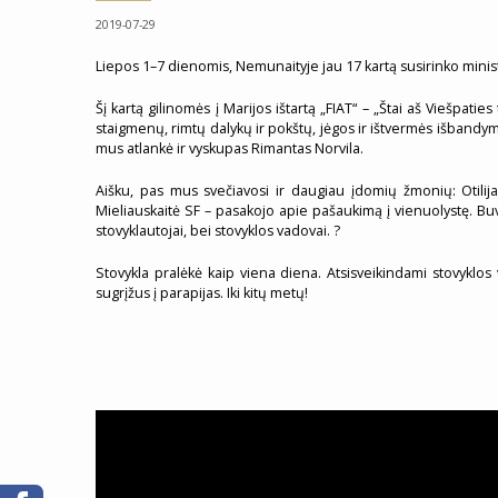
2019-07-29
Liepos 1–7 dienomis, Nemunaityje jau 17 kartą susirinko minist
Šį kartą gilinomės į Marijos ištartą „FIAT“ – „Štai aš Viešpati
staigmenų, rimtų dalykų ir pokštų, jėgos ir ištvermės išbandymo
mus atlankė ir vyskupas Rimantas Norvila.
Aišku, pas mus svečiavosi ir daugiau įdomių žmonių: Otilija
Mieliauskaitė SF – pasakojo apie pašaukimą į vienuolystę. Buv
stovyklautojai, bei stovyklos vadovai. ?
Stovykla pralėkė kaip viena diena. Atsisveikindami stovyklos 
sugrįžus į parapijas. Iki kitų metų!