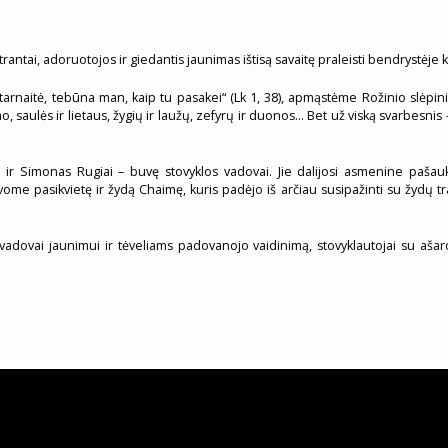
rantai, adoruotojos ir giedantis jaunimas ištisą savaitę praleisti bendrystėj
es tarnaitė, tebūna man, kaip tu pasakei“ (Lk 1, 38), apmąstėme Rožinio slėpin
, saulės ir lietaus, žygių ir laužų, zefyrų ir duonos… Bet už viską svarbesni
 ir Simonas Rugiai – buvę stovyklos vadovai. Jie dalijosi asmenine pašauki
ome pasikvietę ir žydą Chaimę, kuris padėjo iš arčiau susipažinti su žydų tr
vadovai jaunimui ir tėveliams padovanojo vaidinimą, stovyklautojai su ašaro