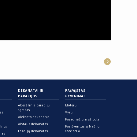
DEKANATAI IR
PAŠVĘSTAS
PARAPIJOS
GYVENIMAS
Abėcėlinis parapijų
Moterų
sąrašas
ras
Vyrų
Aleksoto dekanatas
Pasauliečių institutai
Alytaus dekanatas
yklos
Pasišventusių Našlių
Lazdijų dekanatas
asociacija
ties