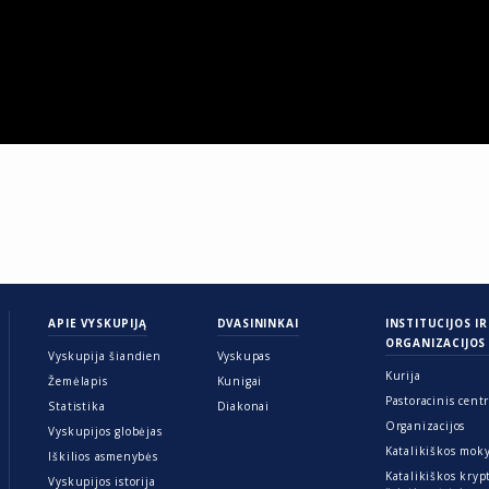
APIE VYSKUPIJĄ
DVASININKAI
INSTITUCIJOS IR
ORGANIZACIJOS
Vyskupija šiandien
Vyskupas
Kurija
Žemėlapis
Kunigai
Pastoracinis cent
Statistika
Diakonai
Organizacijos
Vyskupijos globėjas
Katalikiškos mok
Iškilios asmenybės
Katalikiškos kryp
Vyskupijos istorija