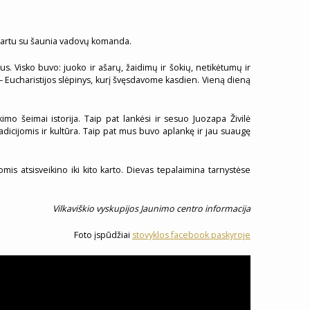
e kartu su šaunia vadovų komanda.
ius. Visko buvo: juoko ir ašarų, žaidimų ir šokių, netikėtumų ir
s – Eucharistijos slėpinys, kurį švęsdavome kasdien. Vieną dieną
mo šeimai istorija. Taip pat lankėsi ir sesuo Juozapa Živilė
adicijomis ir kultūra. Taip pat mus buvo aplankę ir jau suaugę
mis atsisveikino iki kito karto. Dievas tepalaimina tarnystėse
Vilkaviškio vyskupijos Jaunimo centro informacija
Foto įspūdžiai
stovyklos facebook paskyroje