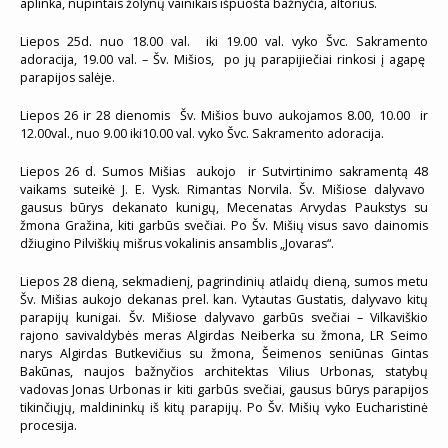
aplinka, nupintais žolynų vainikais išpuošta bažnyčia, altorius.
Liepos 25d. nuo 18.00 val. iki 19.00 val. vyko Švc. Sakramento
adoracija, 19.00 val. – Šv. Mišios, po jų parapijiečiai rinkosi į agapę
parapijos salėje.
Liepos 26 ir 28 dienomis Šv. Mišios buvo aukojamos 8.00, 10.00 ir
12.00val., nuo 9.00 iki10.00 val. vyko Švc. Sakramento adoracija.
Liepos 26 d. Sumos Mišias aukojo ir Sutvirtinimo sakramentą 48
vaikams suteikė J. E. Vysk. Rimantas Norvila. Šv. Mišiose dalyvavo
gausus būrys dekanato kunigų, Mecenatas Arvydas Paukstys su
žmona Gražina, kiti garbūs svečiai. Po Šv. Mišių visus savo dainomis
džiugino Pilviškių mišrus vokalinis ansamblis „Jovaras“.
Liepos 28 dieną, sekmadienį, pagrindinių atlaidų dieną, sumos metu
Šv. Mišias aukojo dekanas prel. kan. Vytautas Gustatis, dalyvavo kitų
parapijų kunigai. Šv. Mišiose dalyvavo garbūs svečiai – Vilkaviškio
rajono savivaldybės meras Algirdas Neiberka su žmona, LR Seimo
narys Algirdas Butkevičius su žmona, Šeimenos seniūnas Gintas
Bakūnas, naujos bažnyčios architektas Vilius Urbonas, statybų
vadovas Jonas Urbonas ir kiti garbūs svečiai, gausus būrys parapijos
tikinčiųjų, maldininkų iš kitų parapijų. Po Šv. Mišių vyko Eucharistinė
procesija.