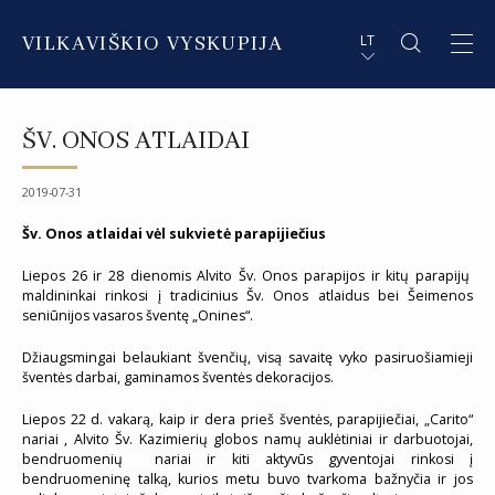
VILKAVIŠKIO VYSKUPIJA
LT
APIE VYSKUPIJĄ
PL STRESZCZENIE
ŠV. ONOS ATLAIDAI
DVASININKAI
EN SUMMARY
2019-07-31
INSTITUCIJOS IR ORGANIZACIJOS
DE ZUSAMMENFASSUNG
Šv. Onos atlaidai vėl sukvietė parapijiečius
DEKANATAI IR PARAPIJOS
IT SOMMARIO
Liepos 26 ir 28 dienomis Alvito Šv. Onos parapijos ir kitų parapijų
maldininkai rinkosi į tradicinius Šv. Onos atlaidus bei Šeimenos
PAŠVĘSTAS GYVENIMAS
seniūnijos vasaros šventę „Onines“.
Džiaugsmingai belaukiant švenčių, visą savaitę vyko pasiruošiamieji
šventės darbai, gaminamos šventės dekoracijos.
Liepos 22 d. vakarą, kaip ir dera prieš šventės, parapijiečiai, „Carito“
nariai , Alvito Šv. Kazimierių globos namų auklėtiniai ir darbuotojai,
bendruomenių nariai ir kiti aktyvūs gyventojai rinkosi į
bendruomeninę talką, kurios metu buvo tvarkoma bažnyčia ir jos