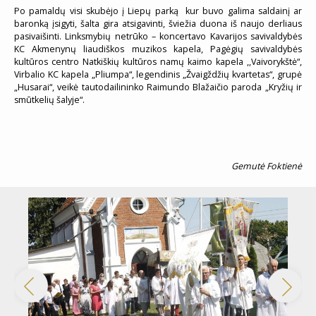
Po pamaldų visi skubėjo į Liepų parką kur buvo galima saldainį ar
baronką įsigyti, šalta gira atsigavinti, šviežia duona iš naujo derliaus
pasivaišinti. Linksmybių netrūko – koncertavo Kavarijos savivaldybės
KC Akmenynų liaudiškos muzikos kapela, Pagėgių savivaldybės
kultūros centro Natkiškių kultūros namų kaimo kapela ,,Vaivorykštė“,
Virbalio KC kapela „Pliumpa“, legendinis „Žvaigždžių kvartetas“, grupė
„Husarai“, veikė tautodailininko Raimundo Blažaičio paroda „Kryžių ir
smūtkelių šalyje“.
Gemutė Foktienė