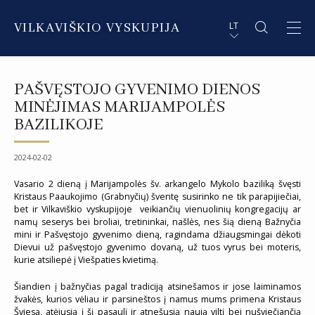
VILKAVIŠKIO VYSKUPIJA
LT
APIE VYSKUPIJĄ
PL STRESZCZENIE
PAŠVĘSTOJO GYVENIMO DIENOS
DVASININKAI
EN SUMMARY
MINĖJIMAS MARIJAMPOLĖS
BAZILIKOJE
INSTITUCIJOS IR ORGANIZACIJOS
DE ZUSAMMENFASSUNG
2024-02-02
DEKANATAI IR PARAPIJOS
IT SOMMARIO
Vasario 2 dieną į Marijampolės šv. arkangelo Mykolo baziliką švęsti
PAŠVĘSTAS GYVENIMAS
Kristaus Paaukojimo (Grabnyčių) šventę susirinko ne tik parapijiečiai,
bet ir Vilkaviškio vyskupijoje veikiančių vienuolinių kongregacijų ar
namų seserys bei broliai, tretininkai, našlės, nes šią dieną Bažnyčia
mini ir Pašvęstojo gyvenimo dieną, ragindama džiaugsmingai dėkoti
Dievui už pašvęstojo gyvenimo dovaną, už tuos vyrus bei moteris,
kurie atsiliepė į Viešpaties kvietimą.
Šiandien į bažnyčias pagal tradiciją atsinešamos ir jose laiminamos
žvakės, kurios vėliau ir parsineštos į namus mums primena Kristaus
Šviesą, atėjusią į šį pasaulį ir atnešusią naują viltį bei nušviečiančią