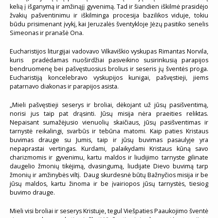
kelią į išganymą ir amžinąjį gyvenimą. Tad ir šiandien iškilmė prasidėjo
žvakių pašventinimu ir iškilminga procesija bazilikos viduje, tokiu
būdu prisimenant įvykį, kai Jeruzalės šventykloje Jėzų pasitiko senelis
Simeonas ir pranašė Ona.
Eucharistijos liturgijai vadovavo Vilkaviškio vyskupas Rimantas Norvila,
kuris pradėdamas nuoširdžiai pasveikino susirinkusią parapijos
bendruomenę bei pašvęstuosius brolius ir seseris jų šventės proga.
Eucharistiją koncelebravo vyskupijos kunigai, pašvęstieji, jiems
patarnavo diakonas ir parapijos asista.
„Mieli pašvęstieji seserys ir broliai, dėkojant už jūsų pasišventimą,
norisi jus taip pat drąsinti. Jūsų misija nėra praeities reliktas.
Nepaisant sumažėjusio vienuolių skaičiaus, jūsų pasišventimas ir
tarnystė reikalingi, svarbūs ir tebūna matomi. Kaip paties Kristaus
buvimas drauge su Jumis, taip ir jūsų buvimas pasaulyje yra
nepaprastai vertingas. Kurdami, palaikydami Kristaus kūną savo
charizmomis ir gyvenimu, kartu maldos ir liudijimo tarnyste gilinate
daugelio žmonių tikėjimą, dvasingumą, liudijate Dievo buvimą tarp
žmonių ir amžinybės viltį. Daug skurdesnė būtų Bažnyčios misija ir be
jūsų maldos, kartu žinoma ir be įvairiopos jūsų tarnystės, tiesiog
buvimo drauge.
Mieli visi broliai ir seserys Kristuje, tegul Viešpaties Paaukojimo šventė