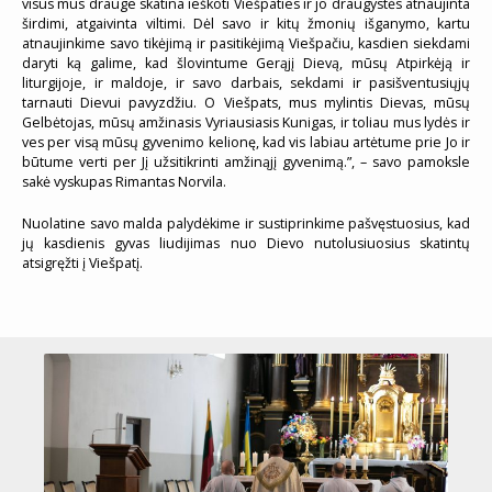
visus mus drauge skatina ieškoti Viešpaties ir jo draugystės atnaujinta
širdimi, atgaivinta viltimi. Dėl savo ir kitų žmonių išganymo, kartu
atnaujinkime savo tikėjimą ir pasitikėjimą Viešpačiu, kasdien siekdami
daryti ką galime, kad šlovintume Gerąjį Dievą, mūsų Atpirkėją ir
liturgijoje, ir maldoje, ir savo darbais, sekdami ir pasišventusiųjų
tarnauti Dievui pavyzdžiu. O Viešpats, mus mylintis Dievas, mūsų
Gelbėtojas, mūsų amžinasis Vyriausiasis Kunigas, ir toliau mus lydės ir
ves per visą mūsų gyvenimo kelionę, kad vis labiau artėtume prie Jo ir
būtume verti per Jį užsitikrinti amžinąjį gyvenimą.”, – savo pamoksle
sakė vyskupas Rimantas Norvila.
Nuolatine savo malda palydėkime ir sustiprinkime pašvęstuosius, kad
jų kasdienis gyvas liudijimas nuo Dievo nutolusiuosius skatintų
atsigręžti į Viešpatį.