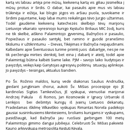
kartą vis labiau artėja prie mūsų, kiekvieną kartą vis giliau įsismelkia į
mūsų protus ir širdis. O dabar, kai pasaulis apie mus vis labiau
trūkinėja ir eižėja, kai blogio jėgos vis aršiau puola, suvokiame ir
širdimi pajuntame, kaip labai mums reikalingas tėvo Jurgio užtarimas.
Todėl gaudėme kiekvieną katechezės skelbėjo tėvų marijonų
Lietuvoje vikariato vyresniojo kunigo Kęstučio Briliaus MIC žodį, kuris
ne tik skelbė, aiškino Palaimintojo gyvenimą, Bažnyčios ir pasaulio,
Popiežiaus ir pasaulio santykį, bet ramino ir guodė pranešimo
tikslumu ir užtikrintumu – Dievas, Tikėjimas ir Bažnyčia nepajudinami.
Kalbėdami apie Šventuosius turime priimti juos dabartyje, nes jie ne
tik peržengia mirties slenkstį, bet eina į dabartį ir ateitį, todėl apie
Palaimintąjį būtina kalbėti šiame laike. PJM – savojo laiko liudytojas ir
pavyzdys, veikęs kaip Ganytojas agresyvių politinių situacijų aplinkoje.
Jo pavyzdys – teisingas, aktualus šiandien.
Po Šv. Rožinio maldos, kurią vedė diakonas Saulius Andriuška,
giedant jungtiniam chorui, aukoti Šv. Mišias procesijoje ėjo JE
kardinolas Sigitas Tamkevičius, JE vyskupai, vienuoliai marijonai
Andrzej Pakula iš Romos, Jan Kosmowski ir Ignacy Urbanski iš
Lenkijos bei dešimtys kunigų iš įvairių Lietuvos dekanatų.
Pradėdamas iškilmę Vilkaviškio vyskupas Rimantas Norvila padėkojo
gausiai susirinkusiems tikintiesiems, broliams kunigams ir vyskupams,
pasidžiaugė, kad Bažnyčia jau ruošiasi garbingam 100 metų
Palaimintojo gimimo dangui jubiliejui. Celebruoti Šv. Mišias pakvietė
Kauno arkivyskupą metropolitą Kęstutį Kėvalą.