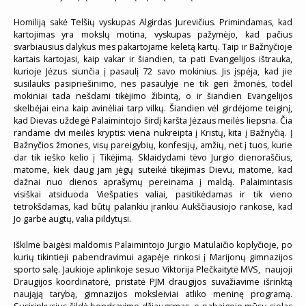
Homiliją sakė Telšių vyskupas Algirdas Jurevičius. Primindamas, kad
kartojimas yra mokslų motina, vyskupas pažymėjo, kad pačius
svarbiausius dalykus mes pakartojame keletą kartų. Taip ir Bažnyčioje
kartais kartojasi, kaip vakar ir šiandien, ta pati Evangelijos ištrauka,
kurioje Jėzus siunčia į pasaulį 72 savo mokinius. Jis įspėja, kad jie
susilauks pasipriešinimo, nes pasaulyje ne tik geri žmonės, todėl
mokiniai tada nešdami tikėjimo žibintą, o ir šiandien Evangelijos
skelbėjai eina kaip avinėliai tarp vilkų. Šiandien vėl girdėjome teiginį,
kad Dievas uždegė Palaimintojo širdį karšta Jėzaus meilės liepsna. Čia
randame dvi meilės kryptis: viena nukreipta į Kristų, kita į Bažnyčią. Į
Bažnyčios žmones, visų pareigybių, konfesijų, amžių, net į tuos, kurie
dar tik ieško kelio į Tikėjimą. Sklaidydami tėvo Jurgio dienoraščius,
matome, kiek daug jam jėgų suteikė tikėjimas Dievu, matome, kad
dažnai nuo dienos aprašymų pereinama į maldą. Palaimintasis
visiškai atsiduoda Viešpaties valiai, pasitikėdamas ir tik vieno
tetrokšdamas, kad būtų palankiu įrankiu Aukščiausiojo rankose, kad
Jo garbė augtų, valia pildytųsi.
Iškilmė baigėsi maldomis Palaimintojo Jurgio Matulaičio koplyčioje, po
kurių tikintieji pabendravimui agapėje rinkosi į Marijonų gimnazijos
sporto salę. Jaukioje aplinkoje sesuo Viktorija Plečkaitytė MVS, naujoji
Draugijos koordinatorė, pristatė PJM draugijos suvažiavime išrinktą
naująją tarybą, gimnazijos moksleiviai atliko meninę programą.