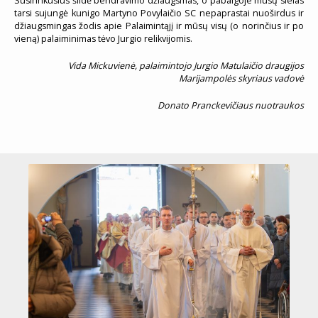
Susirinkusius šildė bendravimo džiaugsmas, o pabaigoje mūsų sielas
tarsi sujungė kunigo Martyno Povylaičio SC nepaprastai nuoširdus ir
džiaugsmingas žodis apie Palaimintąjį ir mūsų visų (o norinčius ir po
vieną) palaiminimas tėvo Jurgio relikvijomis.
Vida Mickuvienė, palaimintojo Jurgio Matulaičio draugijos
Marijampolės skyriaus vadovė
Donato Pranckevičiaus nuotraukos