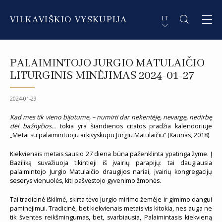
VILKAVIŠKIO VYSKUPIJA
LT
APIE VYSKUPIJĄ
PL STRESZCZENIE
PALAIMINTOJO JURGIO MATULAIČIO
DVASININKAI
EN SUMMARY
LITURGINIS MINĖJIMAS 2024-01-27
INSTITUCIJOS IR ORGANIZACIJOS
DE ZUSAMMENFASSUNG
2024-01-29
DEKANATAI IR PARAPIJOS
IT SOMMARIO
Kad mes tik vieno bijotume, – numirti dar nekentėję, nevargę, nedirbę
dėl bažnyčios…
tokia yra šiandienos citatos pradžia kalendoriuje
„Metai su palaimintuoju arkivyskupu Jurgiu Matulaičiu“ (Kaunas, 2018).
PAŠVĘSTAS GYVENIMAS
Kiekvienais metais sausio 27 diena būna paženklinta ypatinga žyme. Į
Baziliką suvažiuoja tikintieji iš įvairių parapijų: tai daugiausia
palaimintojo Jurgio Matulaičio draugijos nariai, įvairių kongregacijų
seserys vienuolės, kiti pašvęstojo gyvenimo žmonės.
Tai tradicinė iškilmė, skirta tėvo Jurgio mirimo žemėje ir gimimo dangui
paminėjimui. Tradicinė, bet kiekvienais metais vis kitokia, nes auga ne
tik šventės reikšmingumas, bet, svarbiausia, Palaimintasis kiekvieną