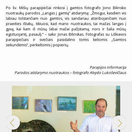
Po šv. Mišių parapijiečiai rinkosi į gamtos fotografo Jono Bilinsko
nuotraukų parodos „Langas į gamtą“ atidarymą: „Žmogui, kasdien vis
labiau tolstančiam nuo gamtos, vis sandariau atsiribojančiam nuo
praeities ištakų, tikiuosi, kad mano nuotraukos, tai mažas langas į
gyvą, kai kam iš mūsų labai mažai pažįstamą, nors ir šalia mūsų
egiztuojantį, pasaulį.“ – sako Jonas Bilinskas. Fotografas su Liškiavos
parapijiečiais ir svečiais pasidalino tomis keliomis „Gamtos
sekundėmis“, perkeltomis į popierių.
Parapijos informacija
Parodos atidarymo nuotraukos – fotografo Alvydo Lukoševičiaus