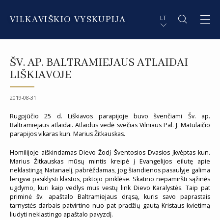
VILKAVIŠKIO VYSKUPIJA
LT
APIE VYSKUPIJĄ
PL STRESZCZENIE
ŠV. AP. BALTRAMIEJAUS ATLAIDAI
DVASININKAI
EN SUMMARY
LIŠKIAVOJE
INSTITUCIJOS IR ORGANIZACIJOS
DE ZUSAMMENFASSUNG
2019-08-31
DEKANATAI IR PARAPIJOS
IT SOMMARIO
Rugpjūčio 25 d. Liškiavos parapijoje buvo švenčiami Šv. ap.
Baltramiejaus atlaidai. Atlaidus vedė svečias Vilniaus Pal. J. Matulaičio
parapijos vikaras kun. Marius Žitkauskas.
PAŠVĘSTAS GYVENIMAS
Homilijoje aiškindamas Dievo Žodį Šventosios Dvasios įkvėptas kun.
Marius Žitkauskas mūsų mintis kreipė į Evangelijos eilutę apie
neklastingą Natanaelį, pabrėždamas, jog šiandienos pasaulyje galima
lengvai pasiklysti klastos, piktojo pinklėse. Skatino nepamiršti sąžinės
ugdymo, kuri kaip vedlys mus vestų link Dievo Karalystės. Taip pat
priminė šv. apaštalo Baltramiejaus drąsą, kuris savo paprastais
tarnystės darbais patvirtino nuo pat pradžių gautą Kristaus kvietimą
liudyti neklastingo apaštalo pavyzdį.