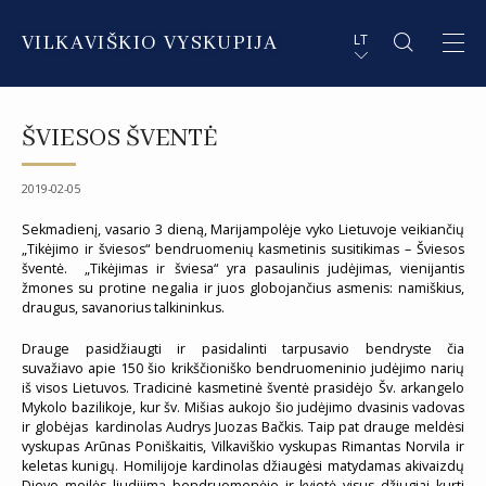
VILKAVIŠKIO VYSKUPIJA
LT
APIE VYSKUPIJĄ
PL STRESZCZENIE
ŠVIESOS ŠVENTĖ
DVASININKAI
EN SUMMARY
2019-02-05
INSTITUCIJOS IR ORGANIZACIJOS
DE ZUSAMMENFASSUNG
Sekmadienį, vasario 3 dieną, Marijampolėje vyko Lietuvoje veikiančių
„Tikėjimo ir šviesos“ bendruomenių kasmetinis susitikimas – Šviesos
DEKANATAI IR PARAPIJOS
IT SOMMARIO
šventė. „Tikėjimas ir šviesa“ yra pasaulinis judėjimas, vienijantis
žmones su protine negalia ir juos globojančius asmenis: namiškius,
PAŠVĘSTAS GYVENIMAS
draugus, savanorius talkininkus.
Drauge pasidžiaugti ir pasidalinti tarpusavio bendryste čia
suvažiavo apie 150 šio krikščioniško bendruomeninio judėjimo narių
iš visos Lietuvos. Tradicinė kasmetinė šventė prasidėjo Šv. arkangelo
Mykolo bazilikoje, kur šv. Mišias aukojo šio judėjimo dvasinis vadovas
ir globėjas kardinolas Audrys Juozas Bačkis. Taip pat drauge meldėsi
vyskupas Arūnas Poniškaitis, Vilkaviškio vyskupas Rimantas Norvila ir
keletas kunigų. Homilijoje kardinolas džiaugėsi matydamas akivaizdų
Dievo meilės liudijimą bendruomenėje ir kvietė visus džiugiai kurti