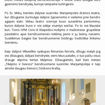
gyvenimo bendrystę, kurioje tampame turtingesni.
Po šv. Mišių šventės dalyviai susirinko Marijampolės dramos teatre,
kur džiugiame šurmulyje dalijosi šypsenomis ir vaišėmis prie bendro
agapės stalo. Vėliau teatro scenoje buvo suvaidinta pantomima,
kurios dalyviai buvo ir visi salėje esantys svečiai. Po to visi klausėsi
kun. Tomo OFM Conv iš Klaipėdos mokymo ir mažesnėse grupelėse
pasidalino apie bendruomenės reikšmę jiems ir jų šeimų nariams.
Susitikimas baigėsi šiai bendruomenei būdingu tradiciškai linksmu
šventimu.
Kaip dalijosi Vilkaviškio vyskupas Rimantas Norvila, džiugu matyti jog
visi džiaugiasi, dalijasi bendryste, vieni kitus palaiko, o tuo pačiu visus
drauge stiprina tvirtas tikėjimas. Džiaugiamės, kad šiais metais
„Tikėjimo ir šviesos“ bendruomenė susirinko Marijampolėje ir taip
atnešė daugiau šviesos į Sūduvos kraštą.