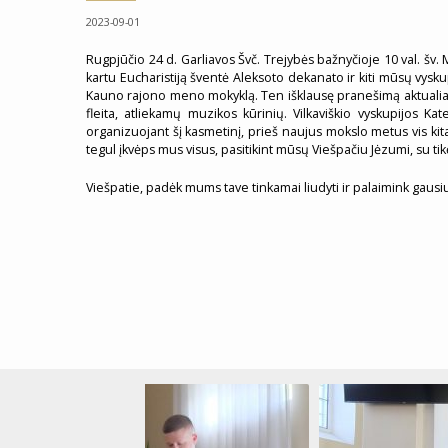
2023-09-01
Rugpjūčio 24 d. Garliavos Švč. Trejybės bažnyčioje 10 val. šv.
kartu Eucharistiją šventė Aleksoto dekanato ir kiti mūsų vysku
Kauno rajono meno mokyklą. Ten išklausę pranešimą aktualiai
fleita, atliekamų muzikos kūrinių. Vilkaviškio vyskupijos K
organizuojant šį kasmetinį, prieš naujus mokslo metus vis kitam
tegul įkvėps mus visus, pasitikint mūsų Viešpačiu Jėzumi, su ti
Viešpatie, padėk mums tave tinkamai liudyti ir palaimink gausiu