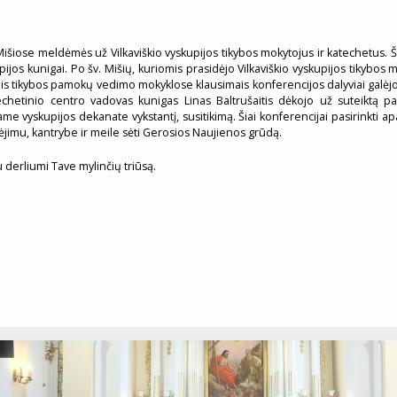
 Mišiose meldėmės už Vilkaviškio vyskupijos tikybos mokytojus ir katechetus.
pijos kunigai. Po šv. Mišių, kuriomis prasidėjo Vilkaviškio vyskupijos tikybos
s tikybos pamokų vedimo mokyklose klausimais konferencijos dalyviai galėjo 
atechetinio centro vadovas kunigas Linas Baltrušaitis dėkojo už suteiktą 
e vyskupijos dekanate vykstantį, susitikimą. Šiai konferencijai pasirinkti apa
kėjimu, kantrybe ir meile sėti Gerosios Naujienos grūdą.
 derliumi Tave mylinčių triūsą.