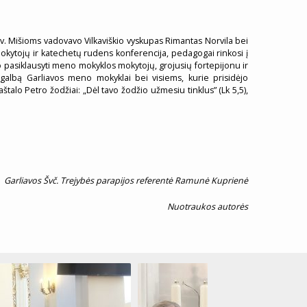
 Šv. Mišioms vadovavo Vilkaviškio vyskupas Rimantas Norvila bei
 mokytojų ir katechetų rudens konferencija, pedagogai rinkosi į
pasiklausyti meno mokyklos mokytojų, grojusių fortepijonu ir
pagalbą Garliavos meno mokyklai bei visiems, kurie prisidėjo
štalo Petro žodžiai: „Dėl tavo žodžio užmesiu tinklus” (Lk 5,5),
Garliavos Švč. Trejybės parapijos referentė Ramunė Kuprienė
Nuotraukos autorės