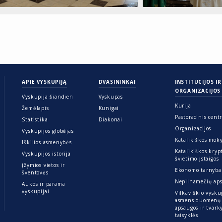
APIE VYSKUPIJĄ
DVASININKAI
INSTITUCIJOS IR
ORGANIZACIJOS
Vyskupija šiandien
Vyskupas
Kurija
Žemėlapis
Kunigai
Pastoracinis cent
Statistika
Diakonai
Organizacijos
Vyskupijos globėjas
Katalikiškos mok
Iškilios asmenybės
Katalikiškos kryp
Vyskupijos istorija
švietimo įstaigos
Įžymios vietos ir
Ekonomo tarnyba
šventovės
Nepilnamečių ap
Aukos ir parama
vyskupijai
Vilkaviškio vysku
asmens duomenų
apsaugos ir tvar
taisyklės