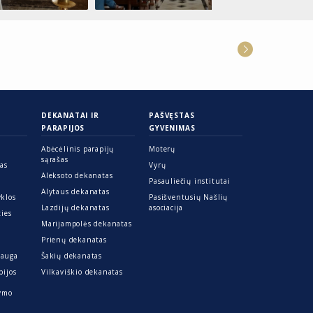
DEKANATAI IR
PAŠVĘSTAS
PARAPIJOS
GYVENIMAS
Abėcėlinis parapijų
Moterų
sąrašas
ras
Vyrų
Aleksoto dekanatas
Pasauliečių institutai
Alytaus dekanatas
yklos
Pasišventusių Našlių
Lazdijų dekanatas
asociacija
ties
Marijampolės dekanatas
Prienų dekanatas
sauga
Šakių dekanatas
pijos
Vilkaviškio dekanatas
kymo