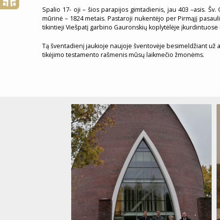
Spalio 17- oji – šios parapijos gimtadienis, jau 403 –asis. Šv
mūrinė – 1824 metais. Pastaroji nukentėjo per Pirmąjį pasauli
tikintieji Viešpatį garbino Gauronskių koplytėlėje įkurdintuo
Tą šventadienį jaukioje naujoje šventovėje besimeldžiant už apl
tikėjimo testamento rašmenis mūsų laikmečio žmonėms.