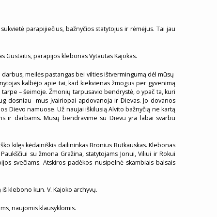
ukvietė parapijiečius, bažnyčios statytojus ir rėmėjus. Tai jau
as Gustaitis, parapijos klebonas Vytautas Kajokas.
o darbus, meilės pastangas bei vilties ištvermingumą dėl mūsų
Ganytojas kalbėjo apie tai, kad kiekvienas žmogus per gyvenimą
arpe – šeimoje. Žmonių tarpusavio bendrystė, o ypač ta, kuri
k daug dosniau mus įvairiopai apdovanoja ir Dievas. Jo dovanos
s Dievo namuose. Už naujai iškilusią Alvito bažnyčią ne kartą
iams ir darbams. Mūsų bendravime su Dievu yra labai svarbu
ško kilęs kėdainiškis dailininkas Bronius Rutkauskas. Klebonas
Paukščiui su žmona Gražina, statytojams Jonui, Viliui ir Rokui
ijos svečiams. Atskiros padėkos nusipelnė skambiais balsais
 iš klebono kun. V. Kajoko archyvų.
ams, naujomis klausyklomis.