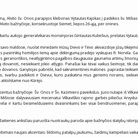
ą, Alvito šv. Onos parapijos klebonas Vytautas Kajokas į padėkos šv. Mišias s
Alvito bažnyčioje, konsekruotoje šiemet, liepos 26-ąją, per onines.
s kartu aukojo generalvikaras monsinjoras Gintautas Kuliešius, prelatas Vytaut
 savo maldose, nuolat minėdami mūsų Dievo ir Tėvo akivaizdoje jūsų tikėjim
žiais pasirinktą homilijos temą apie dėkingumą pradėjo vyskupas R. Norvila. 
os geranoriškos, neatlygintinos pagalbos daugiausia gaunama artimų žmonių t
ą dovanoti, nesiekiant jokio atlygio. Panašiai kai tėvai vaikus šeimoje, ti
mo dovanos. Ganytojas pabrėžė, kad sakramentinės malonės paprastai teikiamo
upo, svarbu padėkoti ir Dievui, kuris paskatina mus geriems norams, siek
 atitolstame nuo Kūrėjo.
ntus bažnyčioje: Šv. Onos ir Šv. Kazimiero paveikslus. Juos nutapė iš Vilkavi
. Mišiose dalyvavusiam mecenatui Vilkaviškio rajono garbės piliečiui Arvydui 
ilai ir kartu besimeldusiems dvasininkams bei visai bendruomenei, parap
ažaitienės anksčiau paruošta nuotraukų paroda apie bažnyčios statybų istoriją
stebimais naujais akcentais: šildomų patalpų jaukumu, žaidimų kampeliais vaik