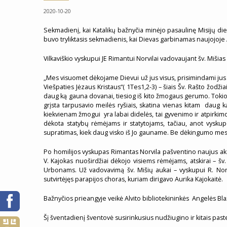
2020-10-20
Sekmadienį, kai Katalikų bažnyčia minėjo pasaulinę Misijų dien
buvo tryliktasis sekmadienis, kai Dievas garbinamas naujojoje 
Vilkaviškio vyskupui JE Rimantui Norvilai vadovaujant šv. Mišia
„Mes visuomet dėkojame Dievui už jus visus, prisimindami jus
Viešpaties Jėzaus Kristaus“( 1Tes1,2-3) – šiais Šv. Rašto žod
daug ką gauna dovanai, tiesiog iš kito žmogaus gerumo. Toki
grįsta tarpusavio meilės ryšiais, skatina vienas kitam daug k
kiekvienam žmogui yra labai didelės, tai gyvenimo ir atpirki
dėkota statybų rėmėjams ir statytojams, tačiau, anot vysk
supratimas, kiek daug visko iš Jo gauname. Be dėkingumo mes
Po homilijos vyskupas Rimantas Norvila pašventino naujus akce
V. Kajokas nuoširdžiai dėkojo visiems rėmėjams, atskirai – šv
Urbonams. Už vadovavimą šv. Mišių aukai – vyskupui R. Norv
sutvirtėjęs parapijos choras, kuriam dirigavo Aurika Kajokaitė.
Bažnyčios prieangyje veikė Alvito bibliotekininkės Angelės Bl
Šį šventadienį šventovė susirinkusius nudžiugino ir kitais pa