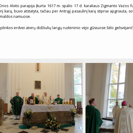
. Onos Alvito parapija Įkurta 1617 m. spalio 17 d. karaliaus Zigmanto Vazos 
nį karą, buvo atstatyta, tačiau per Antrąjį pasaulinį karą stipriai apgriauta
se maldos namuose.
inkos erdvei atvirų didžiulių langų rudeninio vėjo gūsiuose šėlo gelsvėjančių m