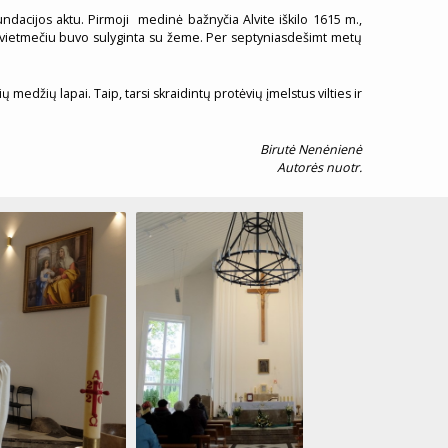
fundacijos aktu. Pirmoji medinė bažnyčia Alvite iškilo 1615 m.,
, sovietmečiu buvo sulyginta su žeme. Per septyniasdešimt metų
edžių lapai. Taip, tarsi skraidintų protėvių įmelstus vilties ir
Birutė Nenėnienė
Autorės nuotr.