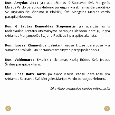
Kun. Arvydas Liepa
yra atleidžiamas iš Sasnavos Švč. Mergelės
Marijos Vardo parapijos klebono pareigų ir yra skiriamas Gelgaudiškio
Šv. Kryžiaus Išaukštinimo ir Plokščių Švč. Mergelės Marijos Vardo
parapijų klebonu.
Kun. Gintautas Romualdas Steponaitis
yra atleidžiamas iš
Krokialaukio Kristaus Atsimainymo parapijos klebono pareigų ir yra
skiriamas Marijampolės Šv. Jono Pauliaus II parapijos altarista.
Kun. Juozas Klimavičius
paliekant visose kitose pareigose yra
skiriamas Krokialaukio Kristaus Atsimainymo parapijos klebonu.
Kun. Valdemaras Smulskis
skiriamas Kazlų Rūdos Švč. Jėzaus
Širdies parapijos vikaru.
Kun. Linas Baltrušaitis
paliekant visose kitose pareigose yra
skiriamas Sasnavos Švč. Mergelės Marijos Vardo parapijos klebonu.
Vilkaviškio vyskupijos kurijos informacija