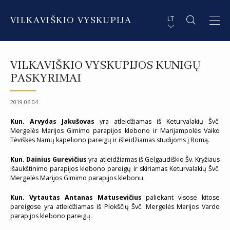
VILKAVIŠKIO VYSKUPIJA
LT
APIE VYSKUPIJĄ
PL STRESZCZENIE
VILKAVIŠKIO VYSKUPIJOS KUNIGŲ
DVASININKAI
EN SUMMARY
PASKYRIMAI
INSTITUCIJOS IR ORGANIZACIJOS
DE ZUSAMMENFASSUNG
2019-06-04
DEKANATAI IR PARAPIJOS
IT SOMMARIO
Kun. Arvydas Jakušovas
yra atleidžiamas iš Keturvalakių Švč.
Mergelės Marijos Gimimo parapijos klebono ir Marijampolės Vaiko
Tėviškės Namų kapeliono pareigų ir išleidžiamas studijoms į Romą.
PAŠVĘSTAS GYVENIMAS
Kun. Dainius Gurevičius
yra atleidžiamas iš Gelgaudiškio Šv. Kryžiaus
Išaukštinimo parapijos klebono pareigų ir skiriamas Keturvalakių Švč.
Mergelės Marijos Gimimo parapijos klebonu.
Kun. Vytautas Antanas Matusevičius
paliekant visose kitose
pareigose yra atleidžiamas iš Plokščių Švč. Mergelės Marijos Vardo
parapijos klebono pareigų.