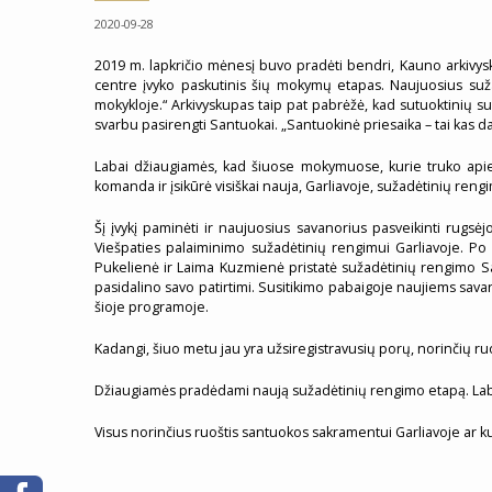
2020-09-28
2019 m. lapkričio mėnesį buvo pradėti bendri, Kauno arkivys
centre įvyko paskutinis šių mokymų etapas. Naujuosius suž
mokykloje.“ Arkivyskupas taip pat pabrėžė, kad sutuoktinių su
svarbu pasirengti Santuokai. „Santuokinė priesaika – tai kas da
Labai džiaugiamės, kad šiuose mokymuose, kurie truko apie
komanda ir įsikūrė visiškai nauja, Garliavoje, sužadėtinių re
Šį įvykį paminėti ir naujuosius savanorius pasveikinti rugsė
Viešpaties palaiminimo sužadėtinių rengimui Garliavoje. Po
Pukelienė ir Laima Kuzmienė pristatė sužadėtinių rengimo S
pasidalino savo patirtimi. Susitikimo pabaigoje naujiems savan
šioje programoje.
Kadangi, šiuo metu jau yra užsiregistravusių porų, norinčių ru
Džiaugiamės pradėdami naują sužadėtinių rengimo etapą. Labi
Visus norinčius ruoštis santuokos sakramentui Garliavoje ar kur