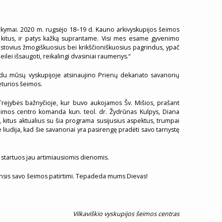
okymai. 2020 m. rugsėjo 18–19 d. Kauno arkivyskupijos šeimos
 kitus, ir patys kažką suprantame. Visi mes esame gyvenimo
pastovius žmogiškuosius bei krikščioniškuosius pagrindus, ypač
ilei išsaugoti, reikalingi dvasiniai raumenys.“
ūdu mūsų vyskupijoje atsinaujino Prienų dekanato savanorių
eturios šeimos.
. Trejybės bažnyčioje, kur buvo aukojamos Šv. Mišios, prašant
šeimos centro komanda kun. teol. dr. Žydrūnas Kulpys, Diana
itus aktualius su šia programa susijusius aspektus, trumpai
liudija, kad šie savanoriai yra pasirengę pradėti savo tarnystę
 startuos jau artimiausiomis dienomis.
nsis savo šeimos patirtimi. Tepadeda mums Dievas!
Vilkaviškio vyskupijos šeimos centras