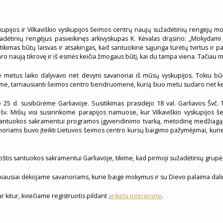
kupijos ir Vilkaviškio vyskupijos šeimos centrų naujų sužadėtinių rengėjų m
adėtinių rengėjus pasveikinęs arkivyskupas K. Kėvalas drąsino: „Mokydami
tikimas būtų laisvas ir atsakingas, kad santuokinė sąjunga turėtų tvirtus ir 
ro naują tikrovę ir iš esmės keičia žmogaus būtį, kai du tampa viena. Tačiau me
 metus laiko dalyvavo net devyni savanoriai iš mūsų vyskupijos. Tokiu b
ngime, tarnausianti šeimos centro bendruomenė, kurią šiuo metu sudaro net k
jo 25 d. susibūrėme Garliavoje. Susitikimas prasidėjo 18 val. Garliavos Švč
 šv. Mišių visi susirinkome parapijos namuose, kur Vilkaviškio vyskupijos 
antuokos sakramentui programos įgyvendinimo tvarką, metodinę medžiagą, k
oriams buvo įteikti Lietuvos šeimos centro kursų baigimo pažymėjimai, kurie 
oštis santuokos sakramentui Garliavoje, tikime, kad pirmoji sužadėtinių grupė
ausiai dėkojame savanoriams, kurie baigė mokymus ir su Dievo palaima dali
 kitur, kviečiame registruotis pildant
anketą interenete
.