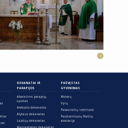
DEKANATAI IR
PAŠVĘSTAS
PARAPIJOS
GYVENIMAS
Abėcėlinis parapijų
Moterų
sąrašas
ras
Vyrų
Aleksoto dekanatas
Pasauliečių institutai
Alytaus dekanatas
yklos
Pasišventusių Našlių
Lazdijų dekanatas
asociacija
ties
Marijampolės dekanatas