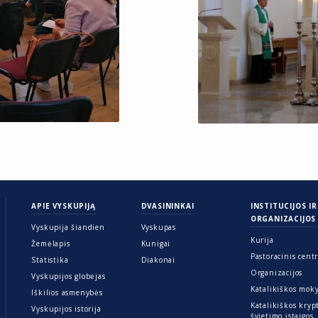
APIE VYSKUPIJĄ
DVASININKAI
INSTITUCIJOS IR
ORGANIZACIJOS
Vyskupija šiandien
Vyskupas
Kurija
Žemėlapis
Kunigai
Pastoracinis cent
Statistika
Diakonai
Organizacijos
Vyskupijos globėjas
Katalikiškos mok
Iškilios asmenybės
Katalikiškos kryp
Vyskupijos istorija
švietimo įstaigos